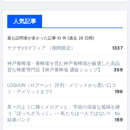
人気記事
最も訪問者が多かった記事 10 件 (過去 28 日間)
ヤクザVSマフィア （期間限定）
1337
神戸養蜂場・養蜂場を営む神戸養蜂場が厳選した高品
質な蜂蜜専門店【神戸養蜂場 通販ショップ】
359
LOGUUN（ログーン） 評判・メリットから悪い口コ
ミ・デメリットまで!!
196
星々のように輝くメロディと、宇宙の深遠な孤独を纏
う『ぼっちざろっく』-- 私たちは一人ではない!! by
結束バンド
189