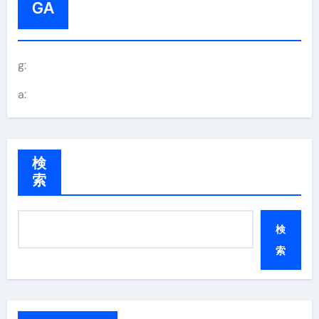
GA
g:
a:
検
索
検
索