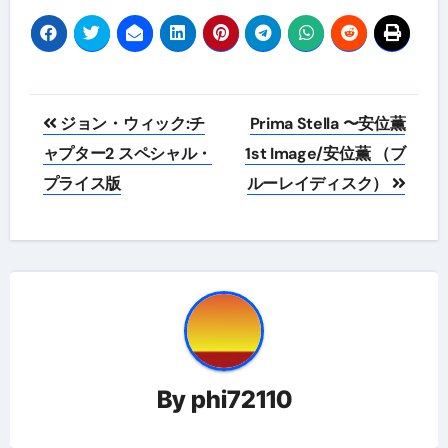
投
ジョン・ウィック:チ
Prima Stella 〜安位薫
稿
ャプター2 スペシャル・
1st Image/安位薫 （ブ
プライス版
ルーレイディスク）
ナ
ビ
ゲ
ー
シ
ョ
By
phi72110
ン