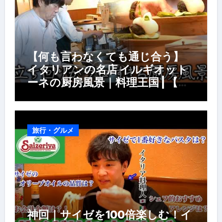
【何も言わなくても通じ合う】
イタリアンの名店 イルギオット
ーネの厨房風景｜料理王国 | 【厨
房の世界】【イタリアン】【営業
風景】
旅行・グルメ
神回｜サイゼを100倍楽しむ！イ