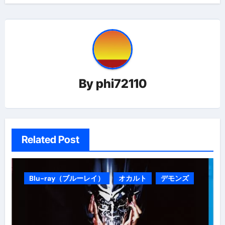
ビ
ゲ
ー
シ
ョ
By
phi72110
ン
Related Post
Blu-ray（ブルーレイ）
オカルト
デモンズ