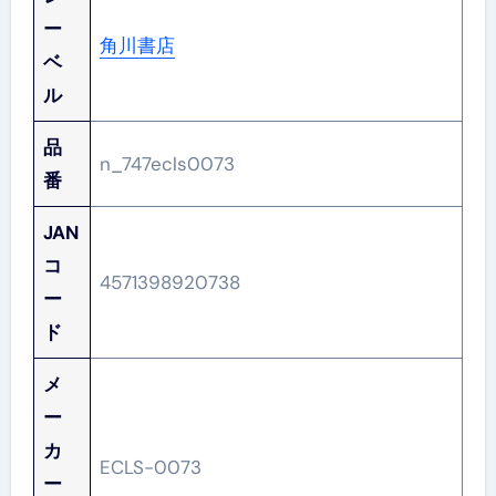
ー
角川書店
ベ
ル
品
n_747ecls0073
番
JAN
コ
4571398920738
ー
ド
メ
ー
カ
ECLS-0073
ー