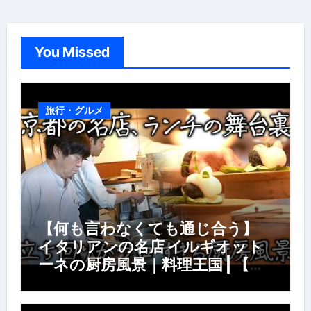
You Missed
旅行・グルメ
【何も言わなくても通じ合う】
イタリアンの名店 イルギオット
ーネの厨房風景｜料理王国 | 【厨
房の世界】【イタリアン】【営業
風景】