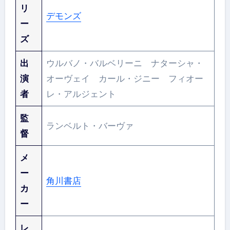
リ
デモンズ
ー
ズ
出
ウルバノ・バルベリーニ ナターシャ・
演
オーヴェイ カール・ジニー フィオー
者
レ・アルジェント
監
ランベルト・バーヴァ
督
メ
ー
角川書店
カ
ー
レ