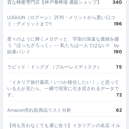
質な蜂蜜専門店【神戸養蜂場 通販ショップ】
340
LOGUUN（ログーン） 評判・メリットから悪い口コ
ミ・デメリットまで!!
196
星々のように輝くメロディと、宇宙の深遠な孤独を纏
う『ぼっちざろっく』-- 私たちは一人ではない!! by
結束バンド
190
ラビッド・ドッグズ （ブルーレイディスク）
75
​「イタリア旅行最高！いつか移住したい！」と思って
いる人が見たら、一瞬で現実に引き戻されるデータで
す。
72
Amazon売れ筋商品リスト分析
62
【何も言わなくても通じ合う】イタリアンの名店 イル