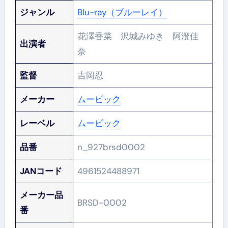
ジャンル
Blu-ray（ブルーレイ）
花澤香菜 沢城みゆき 阿澄佳
出演者
奈
監督
吉岡忍
メーカー
ムービック
レーベル
ムービック
品番
n_927brsd0002
JANコード
4961524488971
メーカー品
BRSD-0002
番