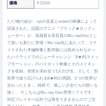
価格
￥2200
ただ1枚の絵が、ryoの音楽とordetの映像によって
拡張された。話題のアニメ『ブラック★ロックシ
ューター』が、高画質＆高音質のBlu-rayDiscとし
て装いも新たに登場！Blu-ray化にあたって、リテ
イクされた本編映像と配布版には収められなかっ
たハリウッドでのニューチャレンジ「B★RSストッ
プモーション」のパイロット映像とそのメイキン
グを収録。友情を深め合う2人の少女。そして、別
世界で繰り広げられるB★RSの死闘。2つの世界が
交わったとき…。純粋で、激しい少女たちの想いを
描く。 ※こちらはBlu-ray Disc専用ソフトです。
対応プレイヤー以外では再生できませんのでご注