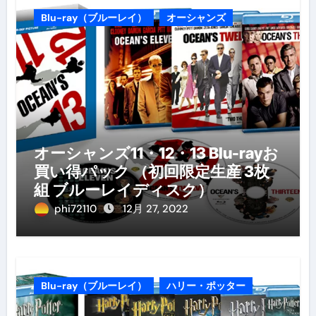
Blu-ray（ブルーレイ）
オーシャンズ
オーシャンズ11・12・13 Blu-rayお
買い得パック （初回限定生産 3枚
組 ブルーレイディスク）
phi72110
12月 27, 2022
Blu-ray（ブルーレイ）
ハリー・ポッター