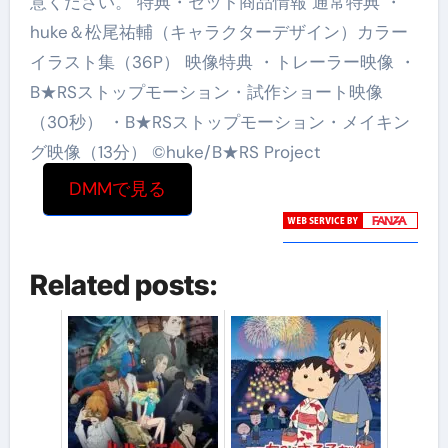
意ください。 特典・セット商品情報 通常特典 ・
huke＆松尾祐輔（キャラクターデザイン）カラー
イラスト集（36P） 映像特典 ・トレーラー映像 ・
B★RSストップモーション・試作ショート映像
（30秒） ・B★RSストップモーション・メイキン
グ映像（13分） ©huke/B★RS Project
DMMで見る
Related posts: