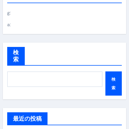
g:
a:
検
索
検
索
最近の投稿