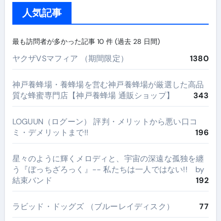
人気記事
最も訪問者が多かった記事 10 件 (過去 28 日間)
ヤクザVSマフィア （期間限定）
1380
神戸養蜂場・養蜂場を営む神戸養蜂場が厳選した高品
質な蜂蜜専門店【神戸養蜂場 通販ショップ】
343
LOGUUN（ログーン） 評判・メリットから悪い口コ
ミ・デメリットまで!!
196
星々のように輝くメロディと、宇宙の深遠な孤独を纏
う『ぼっちざろっく』-- 私たちは一人ではない!! by
結束バンド
192
ラビッド・ドッグズ （ブルーレイディスク）
77