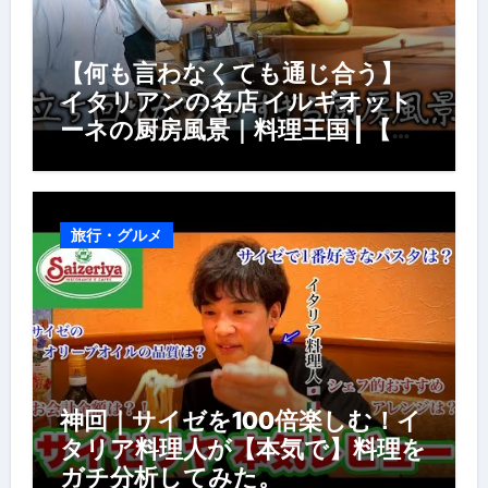
【何も言わなくても通じ合う】
イタリアンの名店 イルギオット
ーネの厨房風景｜料理王国 | 【厨
房の世界】【イタリアン】【営業
風景】
旅行・グルメ
神回｜サイゼを100倍楽しむ！イ
タリア料理人が【本気で】料理を
ガチ分析してみた。