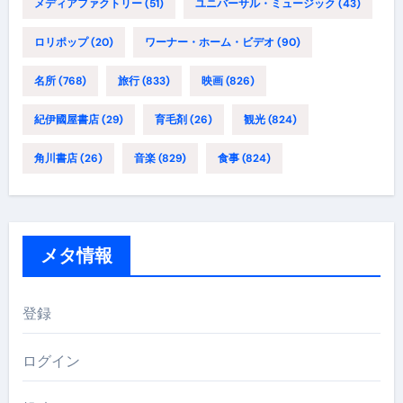
メディアファクトリー
(51)
ユニバーサル・ミュージック
(43)
ロリポップ
(20)
ワーナー・ホーム・ビデオ
(90)
名所
(768)
旅行
(833)
映画
(826)
紀伊國屋書店
(29)
育毛剤
(26)
観光
(824)
角川書店
(26)
音楽
(829)
食事
(824)
メタ情報
登録
ログイン