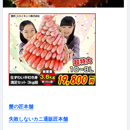
蟹の匠本舗
失敗しないカニ通販匠本舗