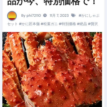
品が今、特別価格で！
By phi72110
11月 7, 2023
#
かにしゃぶ
セット
#
かに匠本舗
#
松葉ガニ
#
特別価格
#
絶品
#
贅沢