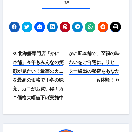
る‼
投
北海蟹専門店「かに
かに匠本舗で、至福の味
稿
本舗」今年もみんなの笑
わいをご自宅に。リピー
顔が見たい！最高のカニ
ター続出の秘密をあなた
ナ
を最高の価格で！冬の味
も体験！
ビ
覚、カニがお買い得！カ
ゲ
ニ価格大幅値下げ実施中
ー
シ