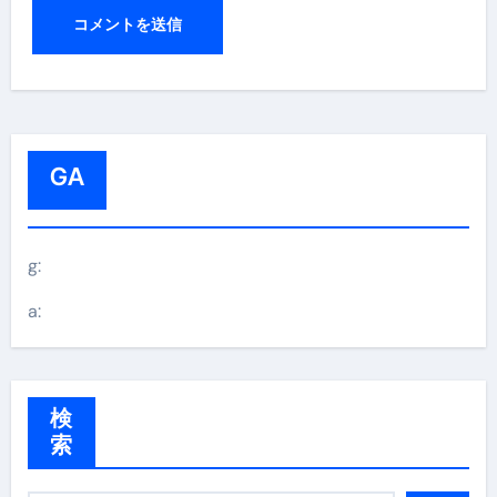
GA
g:
a:
検
索