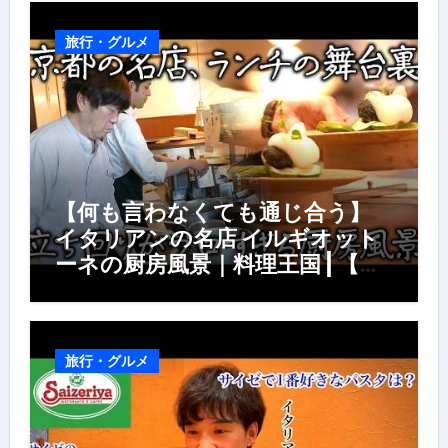
旅行・グルメ
【何も言わなくても通じ合う】
イタリアンの名店 イルギオット
ーネの厨房風景｜料理王国 | 【厨
房の世界】【イタリアン】【営業
風景】
旅行・グルメ