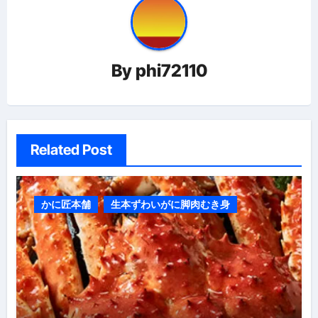
ョ
ン
By
phi72110
Related Post
かに匠本舗
生本ずわいがに脚肉むき身