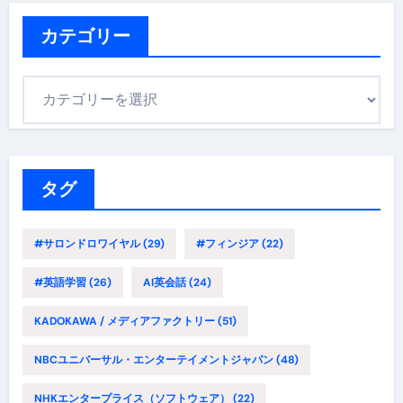
イ
ブ
カテゴリー
カ
テ
ゴ
リ
ー
タグ
#サロンドロワイヤル
(29)
#フィンジア
(22)
#英語学習
(26)
AI英会話
(24)
KADOKAWA / メディアファクトリー
(51)
NBCユニバーサル・エンターテイメントジャパン
(48)
NHKエンタープライス（ソフトウェア）
(22)