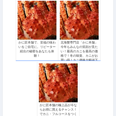
かに匠本舗で、至福の味わ
北海蟹専門店「かに本舗」
いをご自宅に。リピーター
今年もみんなの笑顔が見た
続出の秘密をあなたも体
い！最高のカニを最高の価
験！
格で！冬の味覚、カニがお
買い得！カニ価格大幅値下
げ実施中
かに匠本舗の極上品が今な
らお得に買えるチャンス！
でカニ・フルコースをつく