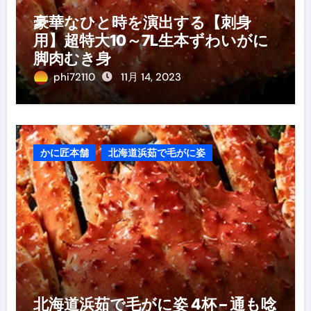
豪華なひと時を演出する【刺身
用】超特大10～7L生本ずわいがに
脚肉むき身
phi72110
11月 14, 2023
かに匠本舗
北海道浜茹で毛がに姿
北海道浜茹で毛がに姿 4杯 – 通も唸