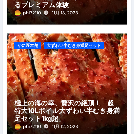
るプレミアム体験
phi72110
11月 13, 2023
かに匠本舗
大ずわい半むき身満足セット
極上の海の幸、贅沢の絶頂！「超
特大10Lボイル大ずわい半むき身満
足セット1kg超」
phi72110
11月 12, 2023