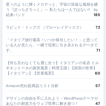
星々のように輝くメロディと、宇宙の深遠な孤独を纏
う『ぼっちざろっく』-- 私たちは一人ではない!! by
結束バンド
185
ラビッド・ドッグズ （ブルーレイディスク）
72
​「イタリア旅行最高！いつか移住したい！」と思って
いる人が見たら、一瞬で現実に引き戻されるデータで
す。
71
【何も言わなくても通じ合う】イタリアンの名店 イル
ギオットーネの厨房風景｜料理王国 | 【厨房の世界】
【イタリアン】【営業風景】
60
Amazon売れ筋商品リスト分析
57
デザインの自由を手に入れよう - WordPressテーマが
あなたの創造力をウェブ世界に解き放つ！
47