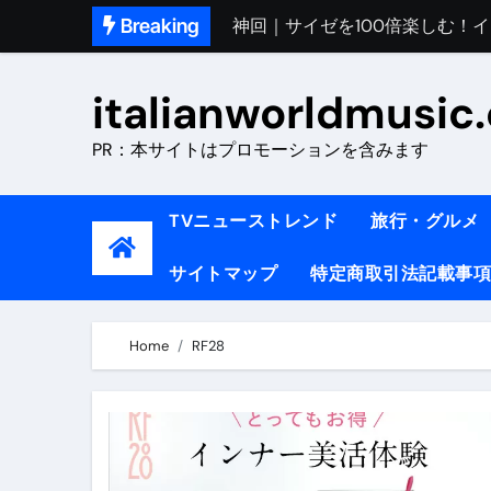
Skip
Breaking
初めてのイタリアで色気を出し
to
content
完全版｜100万人越え！イタリア
italianworldmusic
イタリア人シェフに教わった｜
PR：本サイトはプロモーションを含みます
​「イタリア旅行最高！いつか移
イタリアNo. 1肉料理【ポルケッ
TVニューストレンド
旅行・グルメ
【イタリア】グルメと絶景の子
サイトマップ
特定商取引法記載事項
ラビッド・ドッグズ （ブルーレ
【vlog】超弾丸！！！仕事終わ
Home
RF28
【カルボナーラの世界】イタリア料理
TRUE COLORS （ブルーレイデ
TRUE COLORS