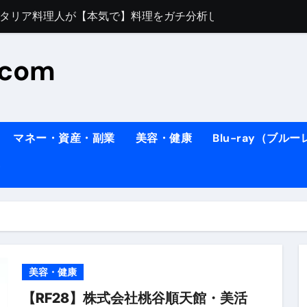
すぎてほんまに申し訳ない件
料理人の1日【号泣】２年間の想い(フィレンツェ)
.com
ズッキーニのパスタ
#shorts
住したい！」と思っている人が見たら、一瞬で現実に引き戻さ
タ】スーパーの豚肉が大変身#shorts
マネー・資産・副業
美容・健康
Blu-ray（ブル
連れイタリア旅行
南イタリアの楽園・ポジターノ＆アマル
イディスク）
りに3都市巡る、４泊６日イタリア女子旅vlog
 #Shorts
ィスク）
美容・健康
【RF28】株式会社桃谷順天館・美活