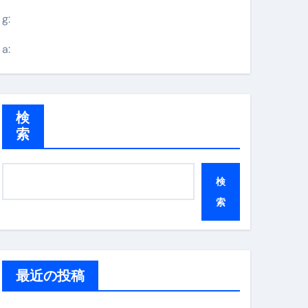
g:
a:
検
索
検
索
最近の投稿