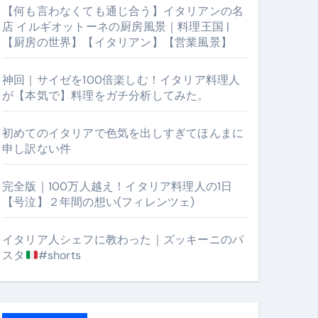
【何も言わなくても通じ合う】イタリアンの名
店 イルギオットーネの厨房風景｜料理王国 |
【厨房の世界】【イタリアン】【営業風景】
神回｜サイゼを100倍楽しむ！イタリア料理人
が【本気で】料理をガチ分析してみた。
初めてのイタリアで色気を出しすぎてほんまに
申し訳ない件
【厨房の世界】【イタリアン】【営業風景】
完全版｜100万人越え！イタリア料理人の1日
【号泣】２年間の想い(フィレンツェ)
イタリア人シェフに教わった｜ズッキーニのパ
スタ
#shorts