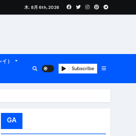
木. 8月 6th, 2026
れるデータです。
ーレイ）
Subscribe
フィ海岸へ！
トラブル回避のリアルな裏技アドバイスも
GA