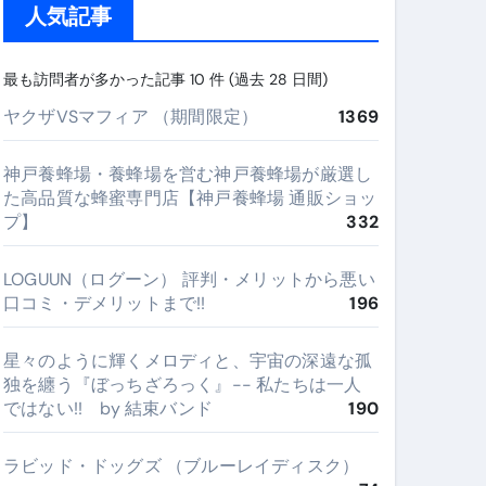
人気記事
最も訪問者が多かった記事 10 件 (過去 28 日間)
ヤクザVSマフィア （期間限定）
1369
神戸養蜂場・養蜂場を営む神戸養蜂場が厳選し
た高品質な蜂蜜専門店【神戸養蜂場 通販ショッ
プ】
332
LOGUUN（ログーン） 評判・メリットから悪い
口コミ・デメリットまで!!
196
星々のように輝くメロディと、宇宙の深遠な孤
独を纏う『ぼっちざろっく』-- 私たちは一人
ではない!! by 結束バンド
190
ラビッド・ドッグズ （ブルーレイディスク）