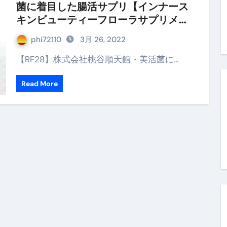
菌に着目した腸活サプリ【インナース
末ビリビリのランチ営業
キンビューティーフローラサプリメン
ルーレイディスク）
ト】
phi72110
3月 26, 2022
レイディスク）
【RF28】株式会社桃谷順天館・美活菌に…
】ベストレストランを体験してみた結果…
Read More
と過ごしたイタリア
前最後の一週間】さよなら！イタリア！
e things to do in Lake Como!
リア行きの飛行機乗り遅れ事件について
系ラーメン！イタリア人シェフ達に作ってみた結果…
スタを完全再現 #shorts
IAL-（4K ULTRA HD）