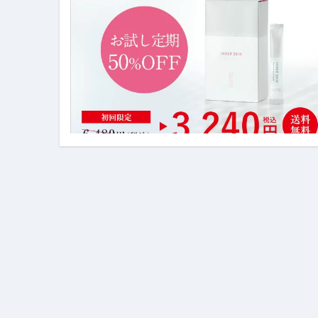
イタリア料理店【営業風景】週
笑む窓のある家 4K修復版 （ブ
ゼダー/死霊の復活祭 （ブルー
死ぬまでに行きたい！【３つ星
【Vlog：July 2025】マリナ
イタリアでの最後の仕事【帰国
Lake Como, Italy VLOG | Awesom
【Instagram Live】イタ
【賄いラーメン】人生初の二郎
【トマトパスタ】三ツ星シェフのパ
フェノミナ-4K吹替音声収録版 SPEC