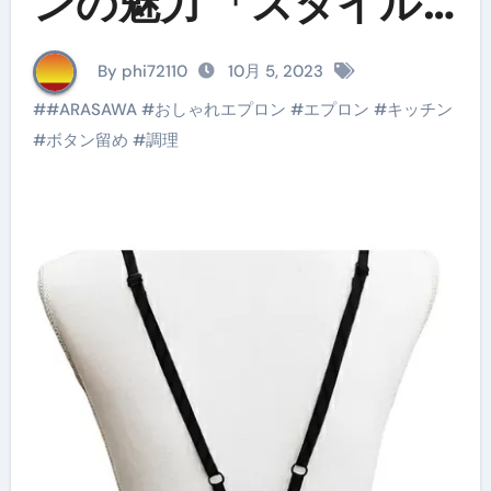
ンの魅力 「スタイル
を維持しながら、楽ち
By phi72110
10月 5, 2023
ん調理！」
#
#ARASAWA
#
おしゃれエプロン
#
エプロン
#
キッチン
#
ボタン留め
#
調理