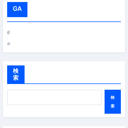
GA
g:
a:
検
索
検
索