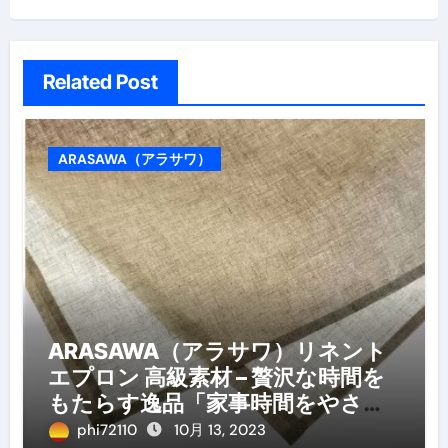
Related Post
ARASAWA（アラサワ）
ARASAWA（アラサワ）リネント
エプロン 高級素材 – 贅沢な時間を
もたらす逸品「家事時間をやさし
さで包み込む」
phi72110
10月 13, 2023