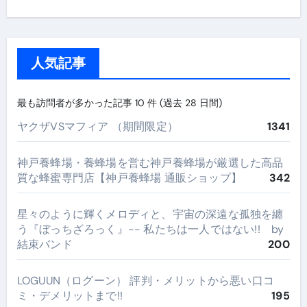
人気記事
最も訪問者が多かった記事 10 件 (過去 28 日間)
ヤクザVSマフィア （期間限定）
1341
神戸養蜂場・養蜂場を営む神戸養蜂場が厳選した高品
質な蜂蜜専門店【神戸養蜂場 通販ショップ】
342
星々のように輝くメロディと、宇宙の深遠な孤独を纏
う『ぼっちざろっく』-- 私たちは一人ではない!! by
結束バンド
200
LOGUUN（ログーン） 評判・メリットから悪い口コ
ミ・デメリットまで!!
195