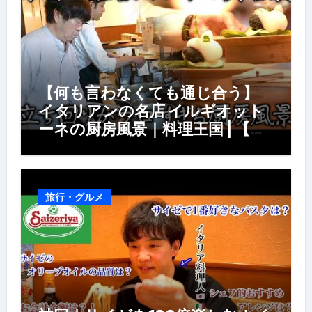
【何も言わなくても通じ合う】
イタリアンの名店 イルギオット
ーネの厨房風景｜料理王国 | 【厨
房の世界】【イタリアン】【営業
風景】
旅行・グルメ