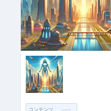
フェノミナ-4K吹替音声収録版-
2026年料理人ローマへ行く！
今年一番美味しい【卵かけご飯】#s
イタリア流
カリカリ羽つきポテト
イタリア旅行体験談＆オススメスポット｜a
本場イタリア観光客の来ない店
【何も言わなくても通じ合う】イ
コンテンツ