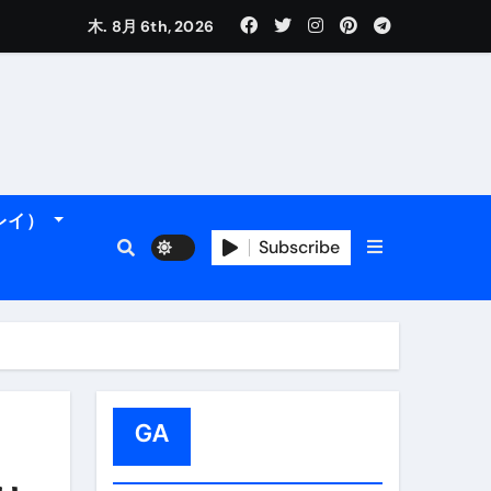
木. 8月 6th, 2026
れるデータです。
ーレイ）
フィ海岸へ！
トラブル回避のリアルな裏技アドバイスも
Subscribe
GA