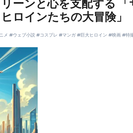
リーンと心を支配する 「
末ビリビリのランチ営業
、ヒロインたちの大冒険」
ルーレイディスク）
レイディスク）
ニメ
#
ウェブ小説
#
コスプレ
#
マンガ
#
巨大ヒロイン
#
映画
#
特
】ベストレストランを体験してみた結果…
と過ごしたイタリア
前最後の一週間】さよなら！イタリア！
e things to do in Lake Como!
リア行きの飛行機乗り遅れ事件について
系ラーメン！イタリア人シェフ達に作ってみた結果…
スタを完全再現 #shorts
IAL-（4K ULTRA HD）