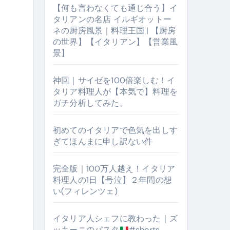
【何も言わなくても通じ合う】イ
タリアンの名店 イルギオットー
ネの厨房風景｜料理王国 | 【厨房
の世界】【イタリアン】【営業風
景】
神回｜サイゼを100倍楽しむ！イ
タリア料理人が【本気で】料理を
ガチ分析してみた。
【厨房の世界】【イタリアン】【営業風景】
初めてのイタリアで色気を出しす
ぎてほんまに申し訳ない件
完全版｜100万人越え！イタリア
料理人の1日【号泣】２年間の想
い(フィレンツェ)
イタリア人シェフに教わった｜ズ
ッキーニのパスタ
#shorts