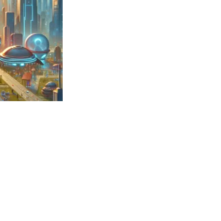
 （ブルーレイディスク）
航空券0円てマジ？&アジア飯食べ尽くし
horts
#shorts
 domenica! – Podcast #8
【ペスト・ジェノベーゼ】が衝撃のうまさ！
タリアンの名店 イルギオットーネの厨房風景｜料理王国 | 