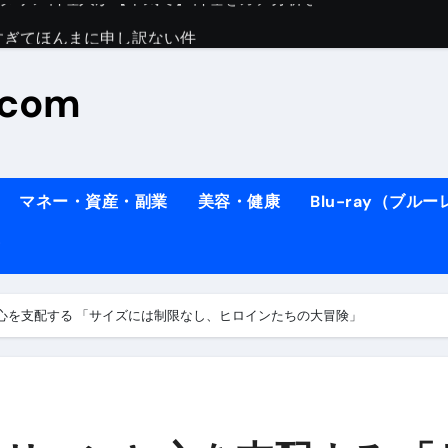
すぎてほんまに申し訳ない件
料理人の1日【号泣】２年間の想い(フィレンツェ)
.com
ズッキーニのパスタ
#shorts
住したい！」と思っている人が見たら、一瞬で現実に引き戻さ
タ】スーパーの豚肉が大変身#shorts
マネー・資産・副業
美容・健康
Blu-ray（ブル
連れイタリア旅行
南イタリアの楽園・ポジターノ＆アマル
イディスク）
りに3都市巡る、４泊６日イタリア女子旅vlog
心を支配する 「サイズには制限なし、ヒロインたちの大冒険」
 #Shorts
ィスク）