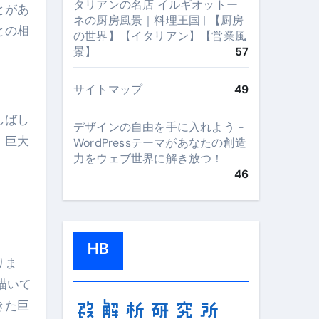
タリアンの名店 イルギオットー
とがあ
ネの厨房風景｜料理王国 | 【厨房
との相
の世界】【イタリアン】【営業風
景】
57
サイトマップ
49
しばし
デザインの自由を手に入れよう -
、巨大
WordPressテーマがあなたの創造
力をウェブ世界に解き放つ！
46
HB
りま
描いて
きた巨