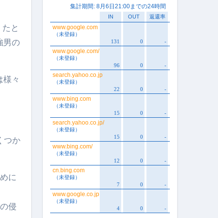
。たと
強男の
は様々
くつか
ために
人の侵