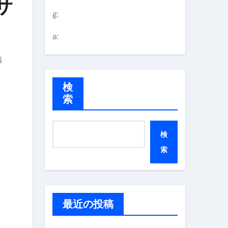
サ
g:
a:
撮
検
索
検
索
最近の投稿