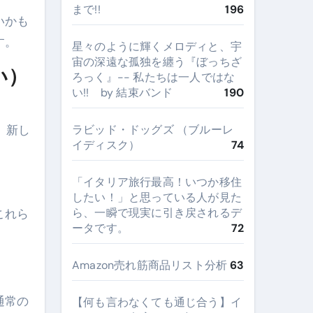
まで!!
196
いかも
す。
星々のように輝くメロディと、宇
宙の深遠な孤独を纏う『ぼっちざ
い）
ろっく』-- 私たちは一人ではな
い!! by 結束バンド
190
、新し
ラビッド・ドッグズ （ブルーレ
イディスク）
74
​「イタリア旅行最高！いつか移住
したい！」と思っている人が見た
ら、一瞬で現実に引き戻されるデ
これら
ータです。
72
Amazon売れ筋商品リスト分析
63
通常の
【何も言わなくても通じ合う】イ