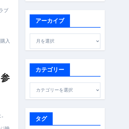
ラブ
アーカイブ
ア
の購入
ー
カ
イ
ブ
カテゴリー
を参
カ
テ
ゴ
リ
た。
ー
タグ
ージ映