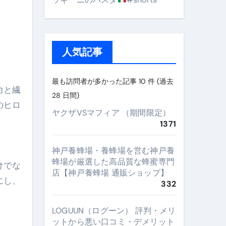
人気記事
最も訪問者が多かった記事 10 件 (過去
力と繊
28 日間)
のヒロ
ヤクザVSマフィア （期間限定）
1371
神戸養蜂場・養蜂場を営む神戸養
蜂場が厳選した高品質な蜂蜜専門
けでな
店【神戸養蜂場 通販ショップ】
にし、
332
LOGUUN（ログーン） 評判・メリ
ットから悪い口コミ・デメリット