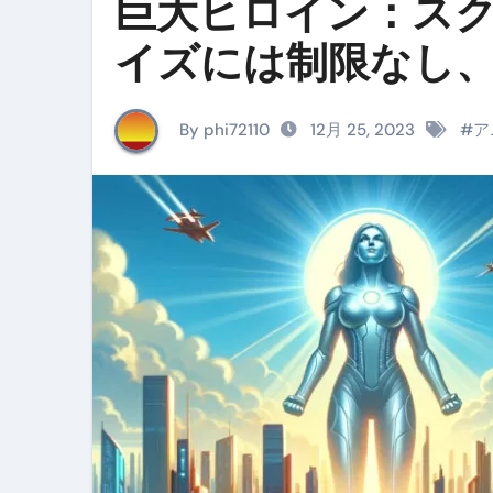
巨大ヒロイン：スク
イタリア料理店【営業風景】週
イズには制限なし
笑む窓のある家 4K修復版 （ブ
ゼダー/死霊の復活祭 （ブルー
By phi72110
12月 25, 2023
#
ア
死ぬまでに行きたい！【３つ星
【Vlog：July 2025】マリナ
イタリアでの最後の仕事【帰国
Lake Como, Italy VLOG | Awesom
【Instagram Live】イタ
【賄いラーメン】人生初の二郎
【トマトパスタ】三ツ星シェフのパ
フェノミナ-4K吹替音声収録版 SPEC