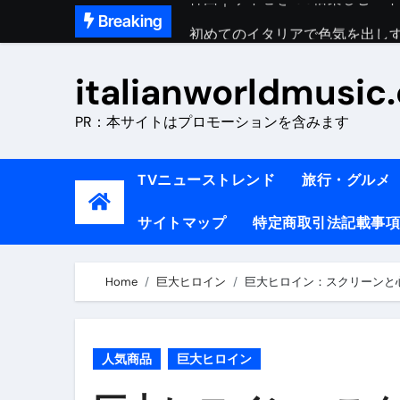
Skip
Breaking
初めてのイタリアで色気を出し
to
完全版｜100万人越え！イタリア
content
italianworldmusic
イタリア人シェフに教わった｜
PR：本サイトはプロモーションを含みます
​「イタリア旅行最高！いつか移
イタリアNo. 1肉料理【ポルケッ
TVニューストレンド
旅行・グルメ
【イタリア】グルメと絶景の子
サイトマップ
特定商取引法記載事項
ラビッド・ドッグズ （ブルーレ
【vlog】超弾丸！！！仕事終わ
Home
巨大ヒロイン
巨大ヒロイン：スクリーンと
【カルボナーラの世界】イタリア料理
TRUE COLORS （ブルーレイデ
人気商品
巨大ヒロイン
TRUE COLORS