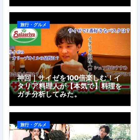
房の世界】【イタリアン】【営業
風景】
旅行・グルメ
神回｜サイゼを100倍楽しむ！イ
タリア料理人が【本気で】料理を
ガチ分析してみた。
旅行・グルメ