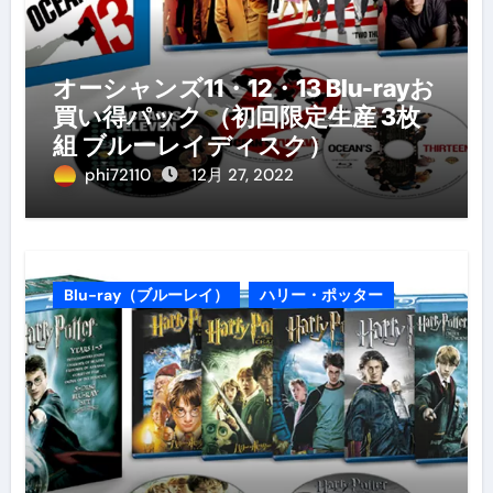
オーシャンズ11・12・13 Blu-rayお
買い得パック （初回限定生産 3枚
組 ブルーレイディスク）
phi72110
12月 27, 2022
Blu-ray（ブルーレイ）
ハリー・ポッター