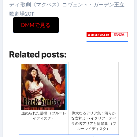
ディ:歌劇《マクベス》コヴェント・ガーデン王立
歌劇場2011
DMMで見る
Related posts:
血ぬられた墓標 （ブルーレ
偉大なるアリア集：清らか
イディスク）
な女神よ 〜イタリア・オペ
ラの名アリアと情景集 （ブ
ルーレイディスク）