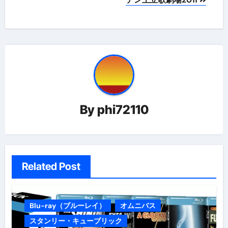
ナ
ビ
ゲ
ー
シ
ョ
By
phi72110
ン
Related Post
Blu-ray（ブルーレイ）
オムニバス
スタンリー・キューブリック