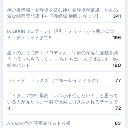
神戸養蜂場・養蜂場を営む神戸養蜂場が厳選した高品
質な蜂蜜専門店【神戸養蜂場 通販ショップ】
341
LOGUUN（ログーン） 評判・メリットから悪い口コ
ミ・デメリットまで!!
196
星々のように輝くメロディと、宇宙の深遠な孤独を纏
う『ぼっちざろっく』-- 私たちは一人ではない!! by
結束バンド
190
ラビッド・ドッグズ （ブルーレイディスク）
77
​「イタリア旅行最高！いつか移住したい！」と思って
いる人が見たら、一瞬で現実に引き戻されるデータで
す。
72
Amazon売れ筋商品リスト分析
63