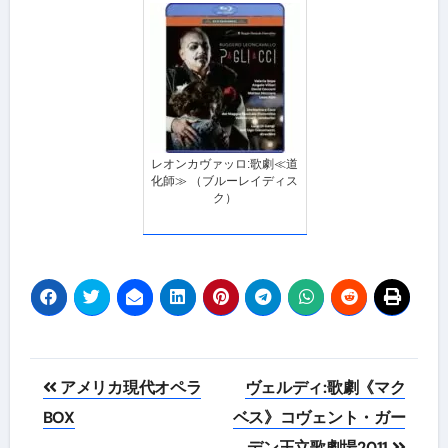
レオンカヴァッロ:歌劇≪道
化師≫ （ブルーレイディス
ク）
投
アメリカ現代オペラ
ヴェルディ:歌劇《マク
稿
BOX
ベス》コヴェント・ガー
デン王立歌劇場2011