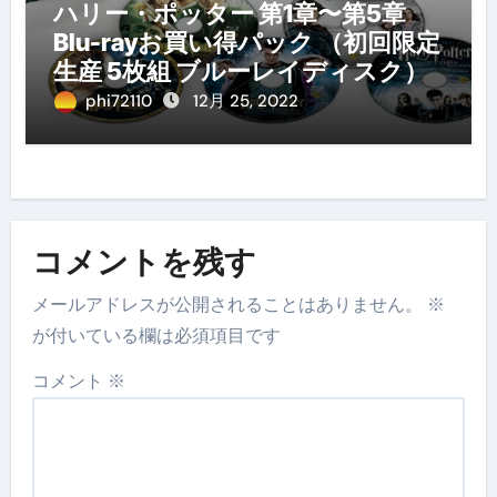
ハリー・ポッター 第1章〜第5章
Blu-rayお買い得パック （初回限定
生産 5枚組 ブルーレイディスク）
phi72110
12月 25, 2022
コメントを残す
メールアドレスが公開されることはありません。
※
が付いている欄は必須項目です
コメント
※