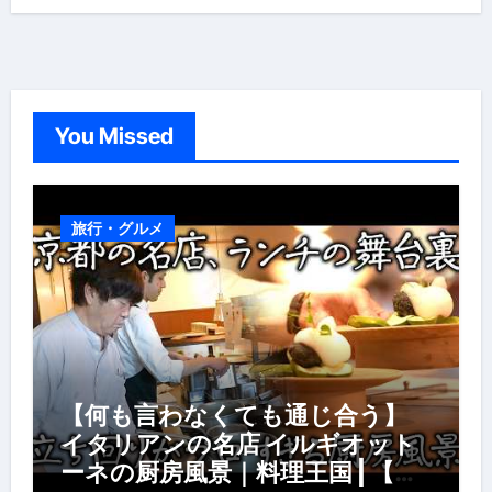
You Missed
旅行・グルメ
【何も言わなくても通じ合う】
イタリアンの名店 イルギオット
ーネの厨房風景｜料理王国 | 【厨