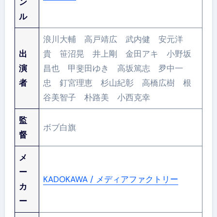
ン
ル
浪川大輔 高戸靖広 武内健 安元洋
出
貴 笹沼晃 井上剛 金田アキ 小野坂
演
昌也 甲斐田ゆき 高坂篤志 夛中一
者
忠 釘宮理恵 杉山紀彰 高橋広樹 根
谷美智子 朴路美 小西克幸
監
ボブ白旗
督
メ
ー
KADOKAWA / メディアファクトリー
カ
ー