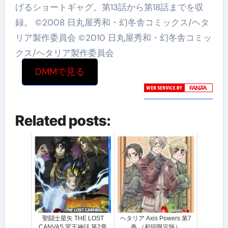
げるショートギャグ。第13話から第18話までを収
録。 ©2008 日丸屋秀和・幻冬舎コミックス/ヘタ
リア製作委員会 ©2010 日丸屋秀和・幻冬舎コミッ
クス/ヘタリア製作委員会
DMMで見る
Related posts:
聖闘士星矢 THE LOST
ヘタリア Axis Powers 第7
CANVAS 冥王神話 第2章
巻 （初回限定版）