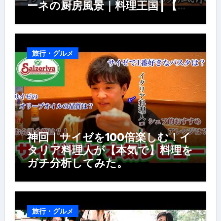
ーネの厨房風景｜料理王国 | 【厨
房の世界】【イタリアン】【営業
風景】
旅行・グルメ
神回｜サイゼを100倍楽しむ！イ
タリア料理人が【本気で】料理を
ガチ分析してみた。
旅行・グルメ