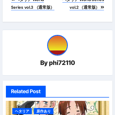
稿
Series vol.3 （通常版）
vol.2 （通常版）
ナ
ビ
ゲ
ー
シ
By
phi72110
ョ
ン
Related Post
ヘタリア
原作あり