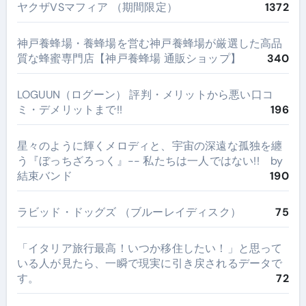
ヤクザVSマフィア （期間限定）
1372
神戸養蜂場・養蜂場を営む神戸養蜂場が厳選した高品
質な蜂蜜専門店【神戸養蜂場 通販ショップ】
340
LOGUUN（ログーン） 評判・メリットから悪い口コ
ミ・デメリットまで!!
196
星々のように輝くメロディと、宇宙の深遠な孤独を纏
う『ぼっちざろっく』-- 私たちは一人ではない!! by
結束バンド
190
ラビッド・ドッグズ （ブルーレイディスク）
75
​「イタリア旅行最高！いつか移住したい！」と思って
いる人が見たら、一瞬で現実に引き戻されるデータで
す。
72