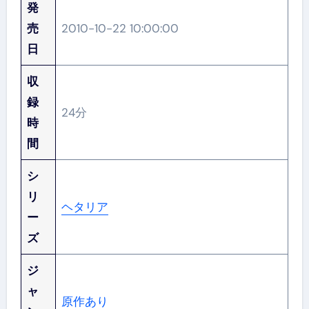
発
売
2010-10-22 10:00:00
日
収
録
24分
時
間
シ
リ
ヘタリア
ー
ズ
ジ
ャ
原作あり