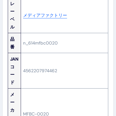
レ
ー
メディアファクトリー
ベ
ル
品
n_614mfbc0020
番
JAN
コ
4562207974462
ー
ド
メ
ー
カ
MFBC-0020