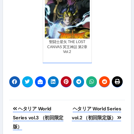
聖闘士星矢 THE LOST
CANVAS 冥王神話 第2章
Vol.2
投
ヘタリア World
ヘタリア World Series
稿
Series vol.3 （初回限定
vol.2 （初回限定版）
版）
ナ