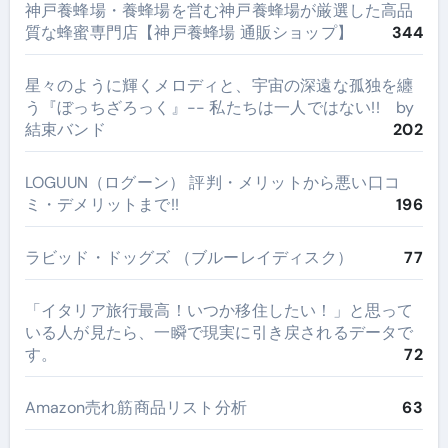
神戸養蜂場・養蜂場を営む神戸養蜂場が厳選した高品
質な蜂蜜専門店【神戸養蜂場 通販ショップ】
344
星々のように輝くメロディと、宇宙の深遠な孤独を纏
う『ぼっちざろっく』-- 私たちは一人ではない!! by
結束バンド
202
LOGUUN（ログーン） 評判・メリットから悪い口コ
ミ・デメリットまで!!
196
ラビッド・ドッグズ （ブルーレイディスク）
77
​「イタリア旅行最高！いつか移住したい！」と思って
いる人が見たら、一瞬で現実に引き戻されるデータで
す。
72
Amazon売れ筋商品リスト分析
63