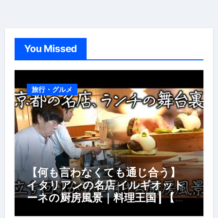
You Missed
旅行・グルメ
【何も言わなくても通じ合う】
イタリアンの名店 イルギオット
ーネの厨房風景｜料理王国 | 【厨
房の世界】【イタリアン】【営業