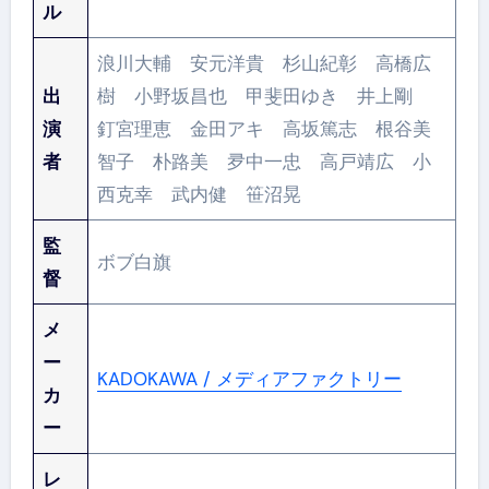
ル
浪川大輔 安元洋貴 杉山紀彰 高橋広
出
樹 小野坂昌也 甲斐田ゆき 井上剛
演
釘宮理恵 金田アキ 高坂篤志 根谷美
者
智子 朴路美 夛中一忠 高戸靖広 小
西克幸 武内健 笹沼晃
監
ボブ白旗
督
メ
ー
KADOKAWA / メディアファクトリー
カ
ー
レ