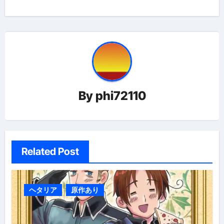
ビ
ゲ
ー
シ
ョ
By
phi72110
ン
Related Post
ヘタリア
原作あり