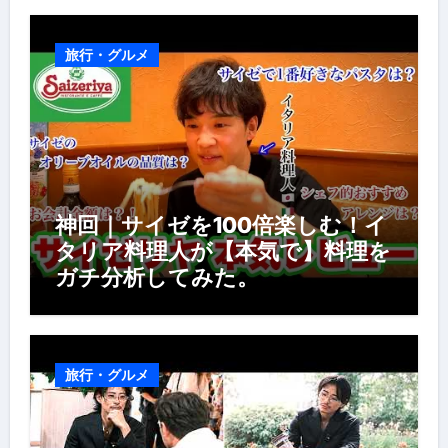
風景】
旅行・グルメ
神回｜サイゼを100倍楽しむ！イ
タリア料理人が【本気で】料理を
ガチ分析してみた。
旅行・グルメ