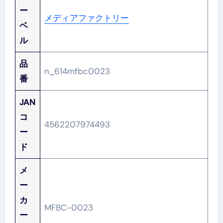
ー
メディアファクトリー
ベ
ル
品
n_614mfbc0023
番
JAN
コ
4562207974493
ー
ド
メ
ー
カ
MFBC-0023
ー