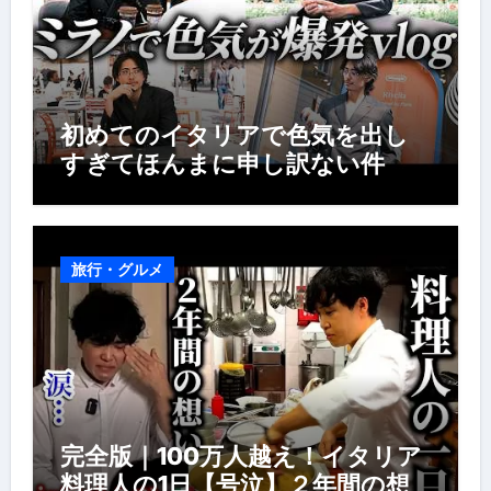
初めてのイタリアで色気を出し
すぎてほんまに申し訳ない件
旅行・グルメ
完全版｜100万人越え！イタリア
料理人の1日【号泣】２年間の想