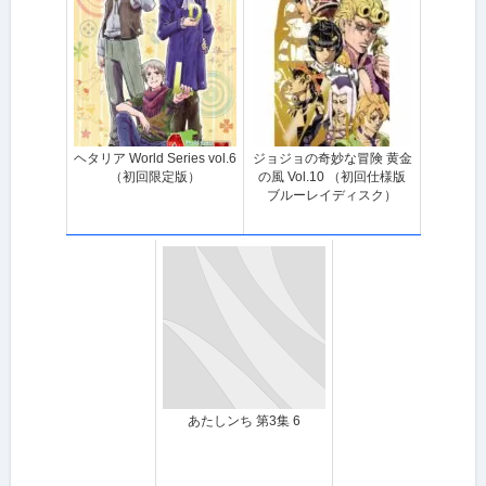
ヘタリア World Series vol.6
ジョジョの奇妙な冒険 黄金
（初回限定版）
の風 Vol.10 （初回仕様版
ブルーレイディスク）
あたしンち 第3集 6