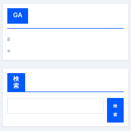
GA
g:
a:
検
索
検
索