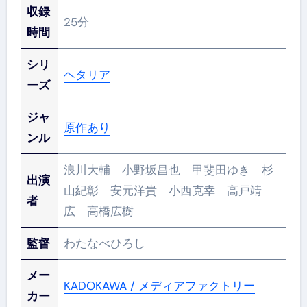
収録
25分
時間
シリ
ヘタリア
ーズ
ジャ
原作あり
ンル
浪川大輔 小野坂昌也 甲斐田ゆき 杉
出演
山紀彰 安元洋貴 小西克幸 高戸靖
者
広 高橋広樹
監督
わたなべひろし
メー
KADOKAWA / メディアファクトリー
カー