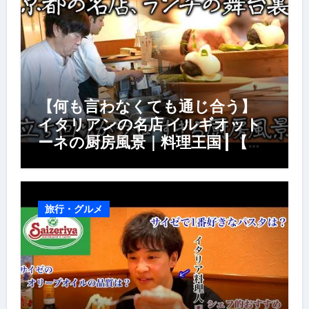
【何も言わなくても通じ合う】
イタリアンの名店 イルギオット
ーネの厨房風景｜料理王国 | 【厨
房の世界】【イタリアン】【営業
風景】
旅行・グルメ