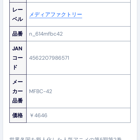
レー
メディアファクトリー
ベル
品番
n_614mfbc42
JAN
コー
4562207986571
ド
メー
カー
MFBC-42
品番
価格
￥4646
世界各国を擬人化した人気アニメの第5期第2巻。