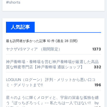
#shorts
人気記事
最も訪問者が多かった記事 10 件 (過去 28 日間)
ヤクザVSマフィア （期間限定）
1373
神戸養蜂場・養蜂場を営む神戸養蜂場が厳選した高品
質な蜂蜜専門店【神戸養蜂場 通販ショップ】
332
LOGUUN（ログーン） 評判・メリットから悪い口コ
ミ・デメリットまで!!
196
星々のように輝くメロディと、宇宙の深遠な孤独を纏
う『ぼっちざろっく』-- 私たちは一人ではない!! by