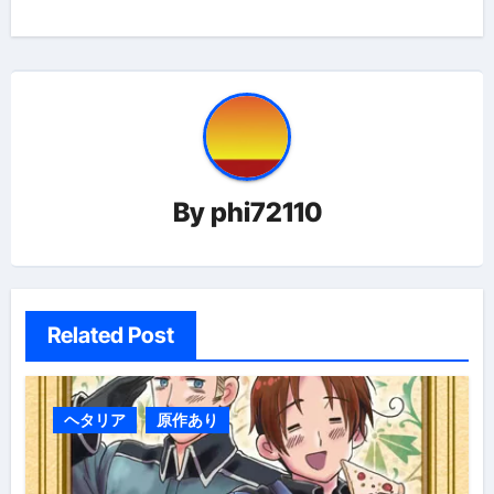
ビ
ゲ
ー
シ
ョ
By
phi72110
ン
Related Post
ヘタリア
原作あり