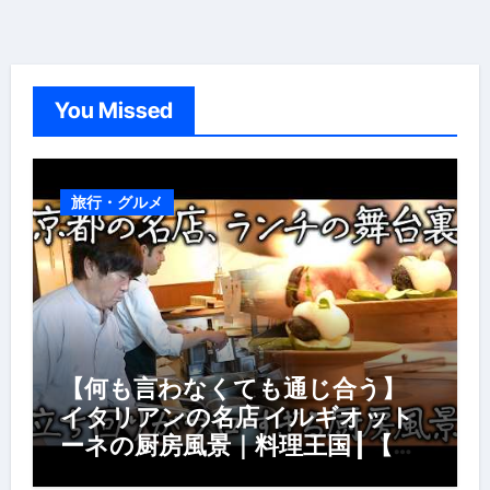
You Missed
旅行・グルメ
【何も言わなくても通じ合う】
イタリアンの名店 イルギオット
ーネの厨房風景｜料理王国 | 【厨
房の世界】【イタリアン】【営業