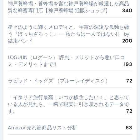
神戸養蜂場・養蜂場を営む神戸養蜂場が厳選した高品
質な蜂蜜専門店【神戸養蜂場 通販ショップ】
340
星々のように輝くメロディと、宇宙の深遠な孤独を纏
う『ぼっちざろっく』-- 私たちは一人ではない!! by
結束バンド
200
LOGUUN（ログーン） 評判・メリットから悪い口コ
ミ・デメリットまで!!
193
ラビッド・ドッグズ （ブルーレイディスク）
72
​「イタリア旅行最高！いつか移住したい！」と思って
いる人が見たら、一瞬で現実に引き戻されるデータで
す。
72
Amazon売れ筋商品リスト分析
63