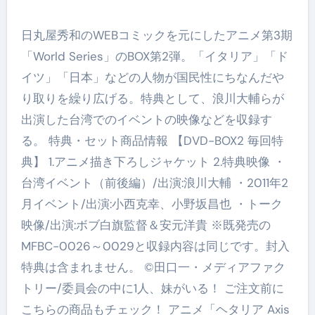
日丸屋秀和のWEBコミックを元にしたアニメ第3期
「World Series」のBOX第2弾。「イタリア」「ド
イツ」「日本」などの人物が国民性にちなんだや
り取りを繰り広げる。特典として、浪川大輔らが
出演した台湾でのイベントの映像などを収録す
る。 特典・セット商品情報 【DVD-BOX2 毎回特
典】 1.アニメ描き下ろしジャケット 2.特典映像 ・
台湾イベント（前後編）/出演:浪川大輔 ・2011年2
月イベント/出演:小西克幸、小野坂昌也 ・トーク
映像/出演:ボブ白旗監督＆安元洋貴 ※既発売の
MFBC-0026～0029と収録内容は同じです。封入
特典は含まれません。 ©田口一・メディアファク
トリー/委員会の中に1人、妹がいる！ ご注文前に
こちらの商品もチェック！ アニメ「ヘタリア Axis