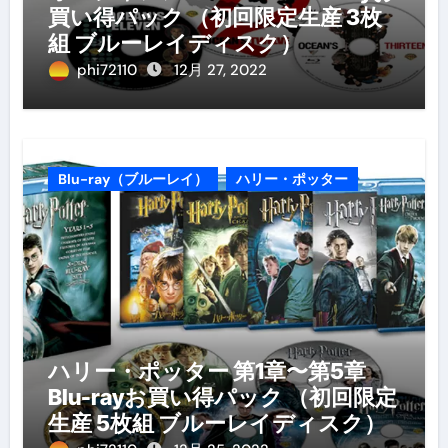
買い得パック （初回限定生産 3枚
組 ブルーレイディスク）
phi72110
12月 27, 2022
Blu-ray（ブルーレイ）
ハリー・ポッター
ハリー・ポッター 第1章〜第5章
Blu-rayお買い得パック （初回限定
生産 5枚組 ブルーレイディスク）