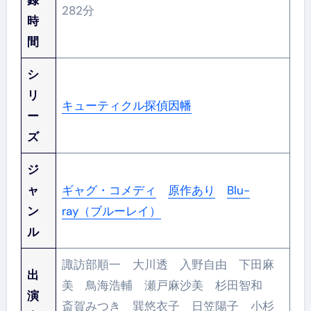
録
282分
時
間
シ
リ
キューティクル探偵因幡
ー
ズ
ジ
ャ
ギャグ・コメディ
原作あり
Blu-
ン
ray（ブルーレイ）
ル
諏訪部順一 大川透 入野自由 下田麻
出
美 鳥海浩輔 瀬戸麻沙美 杉田智和
演
斎賀みつき 巽悠衣子 日笠陽子 小杉