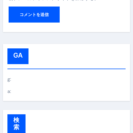
GA
g:
a:
検
索