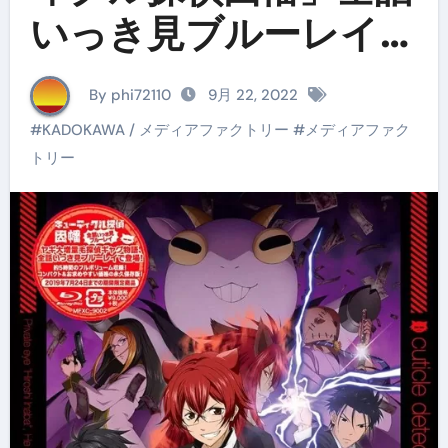
いっき見ブルーレイ
（ブルーレイディス
By phi72110
9月 22, 2022
ク）
#
KADOKAWA / メディアファクトリー
#
メディアファク
トリー