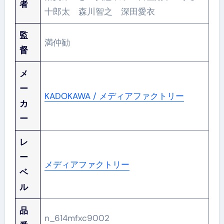
者
十郎太 森川智之 深田愛衣
監
満仲勧
督
メ
ー
KADOKAWA / メディアファクトリー
カ
ー
レ
ー
メディアファクトリー
ベ
ル
品
n_614mfxc9002