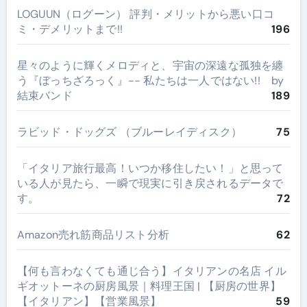
LOGUUN（ログーン） 評判・メリットから悪い口コ
ミ・デメリットまで!!
196
星々のように輝くメロディと、宇宙の深遠な孤独を纏
う『ぼっちざろっく』-- 私たちは一人ではない!! by
結束バンド
189
ラビッド・ドッグズ （ブルーレイディスク）
75
​「イタリア旅行最高！いつか移住したい！」と思って
いる人が見たら、一瞬で現実に引き戻されるデータで
す。
72
Amazon売れ筋商品リスト分析
62
【何も言わなくても通じ合う】イタリアンの名店 イル
ギオットーネの厨房風景｜料理王国 | 【厨房の世界】
【イタリアン】【営業風景】
59