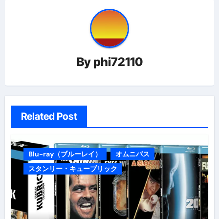
ゲ
ー
シ
ョ
By
phi72110
ン
Related Post
Blu-ray（ブルーレイ）
オムニバス
スタンリー・キューブリック