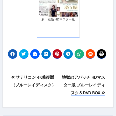
あゝ結婚 HDマスター版
投
サテリコン 4K修復版
地獄のアパッチ HDマス
稿
（ブルーレイディスク）
ター版 ブルーレイディ
スク＆DVD BOX
ナ
ビ