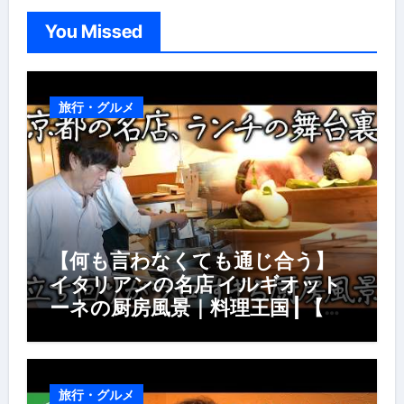
You Missed
旅行・グルメ
【何も言わなくても通じ合う】
イタリアンの名店 イルギオット
ーネの厨房風景｜料理王国 | 【厨
房の世界】【イタリアン】【営業
風景】
旅行・グルメ