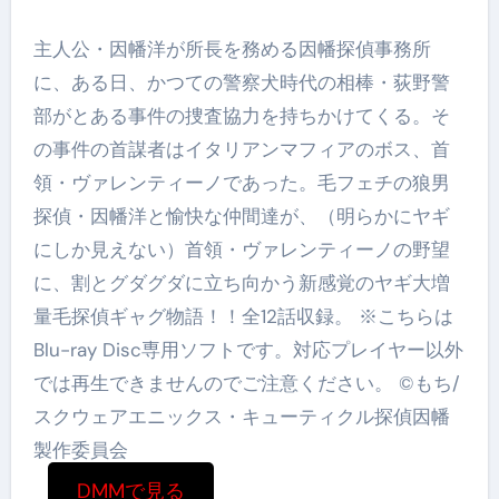
主人公・因幡洋が所長を務める因幡探偵事務所
に、ある日、かつての警察犬時代の相棒・荻野警
部がとある事件の捜査協力を持ちかけてくる。そ
の事件の首謀者はイタリアンマフィアのボス、首
領・ヴァレンティーノであった。毛フェチの狼男
探偵・因幡洋と愉快な仲間達が、（明らかにヤギ
にしか見えない）首領・ヴァレンティーノの野望
に、割とグダグダに立ち向かう新感覚のヤギ大増
量毛探偵ギャグ物語！！全12話収録。 ※こちらは
Blu-ray Disc専用ソフトです。対応プレイヤー以外
では再生できませんのでご注意ください。 ©もち/
スクウェアエニックス・キューティクル探偵因幡
製作委員会
DMMで見る