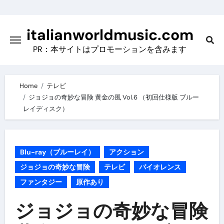
Skip
to
italianworldmusic.com
content
PR：本サイトはプロモーションを含みます
Home
テレビ
ジョジョの奇妙な冒険 黄金の風 Vol.6 （初回仕様版 ブルー
レイディスク）
Blu-ray（ブルーレイ）
アクション
ジョジョの奇妙な冒険
テレビ
バイオレンス
ファンタジー
原作あり
ジョジョの奇妙な冒険