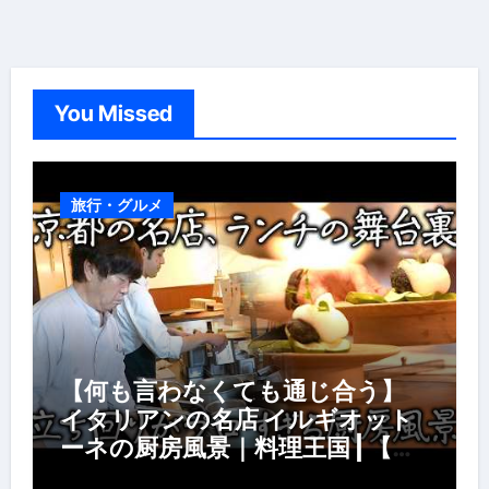
You Missed
旅行・グルメ
【何も言わなくても通じ合う】
イタリアンの名店 イルギオット
ーネの厨房風景｜料理王国 | 【厨
房の世界】【イタリアン】【営業