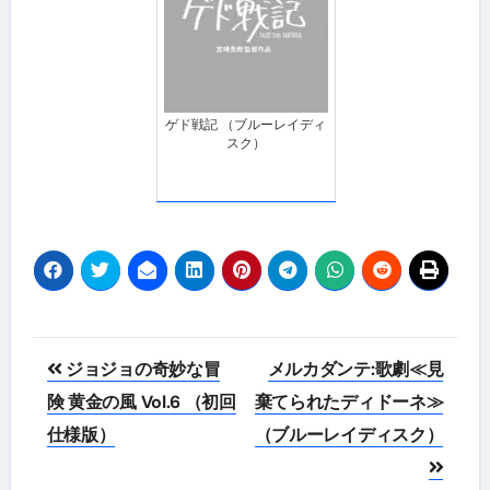
ゲド戦記 （ブルーレイディ
スク）
投
ジョジョの奇妙な冒
メルカダンテ:歌劇≪見
稿
険 黄金の風 Vol.6 （初回
棄てられたディドーネ≫
仕様版）
（ブルーレイディスク）
ナ