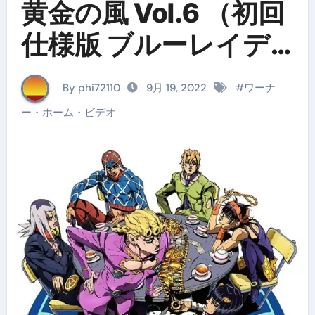
黄金の風 Vol.6 （初回
仕様版 ブルーレイデ
ィスク）
By phi72110
9月 19, 2022
#
ワーナ
ー・ホーム・ビデオ