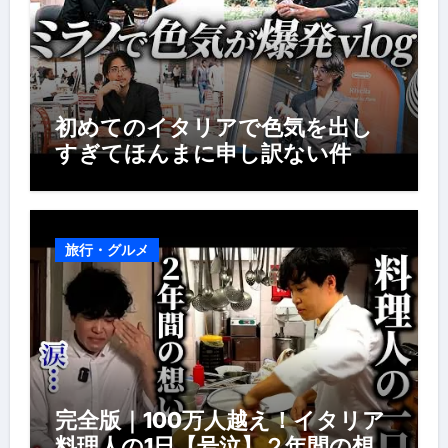
初めてのイタリアで色気を出し
すぎてほんまに申し訳ない件
旅行・グルメ
完全版｜100万人越え！イタリア
料理人の1日【号泣】２年間の想