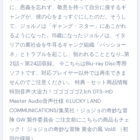
に、恩義を忘れず、敬意を持って自分に接するギ
ャングが、彼の心をまっすぐにしたのだ。そうし
て、ジョルノは「ギャング・スター」にあこがれ
るようになった。15歳になったジョルノは、イタ
リアの裏社会を牛耳るギャング組織「パッショー
ネ」とトラブルを起こし、狙われることとなり…第
21話～第24話収録。 ※こちらはBlu-ray Disc専用
ソフトです。対応プレイヤー以外では再生できま
せんのでご注意ください。 特典・セット商品情報
特別音声:大迫力！ゴゴゴゴゴ2.1ch DTS-HD
Master Audio音声仕様 ©LUCKY LAND
COMMUNICATIONS/集英社・ジョジョの奇妙な冒
険 GW 製作委員会 ご注文前にこちらの商品もチェ
ック！ ジョジョの奇妙な冒険 黄金の風 Vol.6 （初
回仕様版）