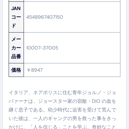
JAN
コー
4548967407150
ド
メー
カー
10007-37005
品番
価格
￥8947
イタリア、ネアポリスに住む青年ジョルノ・ジョ
バァーナは、ジョースター家の宿敵・DIO の血を
継ぐ息子である。幼少時代に迫害を受けて荒んで
いた彼は、一人のギャングの男を救った事をきっ
かけに、「人を信じる」ことを学ぶ。奇妙なこと