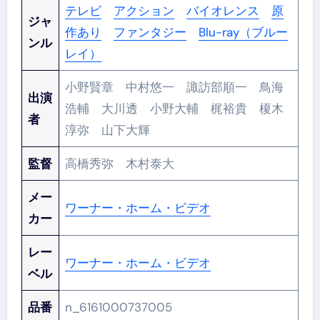
テレビ
アクション
バイオレンス
原
ジャ
作あり
ファンタジー
Blu-ray（ブルー
ンル
レイ）
小野賢章 中村悠一 諏訪部順一 鳥海
出演
浩輔 大川透 小野大輔 梶裕貴 榎木
者
淳弥 山下大輝
監督
高橋秀弥 木村泰大
メー
ワーナー・ホーム・ビデオ
カー
レー
ワーナー・ホーム・ビデオ
ベル
品番
n_6161000737005