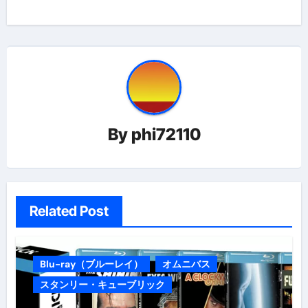
ビ
ゲ
ー
シ
ョ
By
phi72110
ン
Related Post
Blu-ray（ブルーレイ）
オムニバス
スタンリー・キューブリック