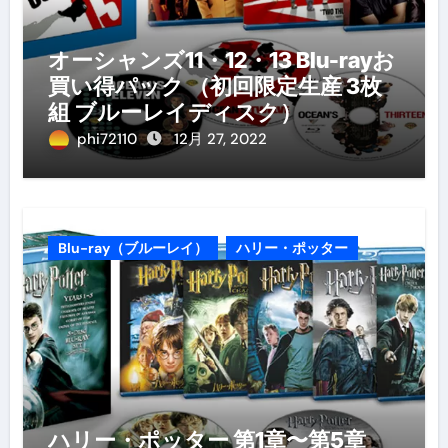
オーシャンズ11・12・13 Blu-rayお
買い得パック （初回限定生産 3枚
組 ブルーレイディスク）
phi72110
12月 27, 2022
Blu-ray（ブルーレイ）
ハリー・ポッター
ハリー・ポッター 第1章〜第5章