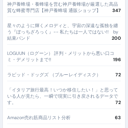
神戸養蜂場・養蜂場を営む神戸養蜂場が厳選した高品
質な蜂蜜専門店【神戸養蜂場 通販ショップ】
347
星々のように輝くメロディと、宇宙の深遠な孤独を纏
う『ぼっちざろっく』-- 私たちは一人ではない!! by
結束バンド
200
LOGUUN（ログーン） 評判・メリットから悪い口コ
ミ・デメリットまで!!
196
ラビッド・ドッグズ （ブルーレイディスク）
72
​「イタリア旅行最高！いつか移住したい！」と思って
いる人が見たら、一瞬で現実に引き戻されるデータで
す。
72
Amazon売れ筋商品リスト分析
63