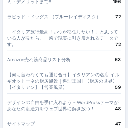
ミ・デメリットまで!!
196
ラビッド・ドッグズ （ブルーレイディスク）
72
​「イタリア旅行最高！いつか移住したい！」と思って
いる人が見たら、一瞬で現実に引き戻されるデータで
す。
72
Amazon売れ筋商品リスト分析
63
【何も言わなくても通じ合う】イタリアンの名店 イル
ギオットーネの厨房風景｜料理王国 | 【厨房の世界】
【イタリアン】【営業風景】
59
デザインの自由を手に入れよう - WordPressテーマが
あなたの創造力をウェブ世界に解き放つ！
48
サイトマップ
47