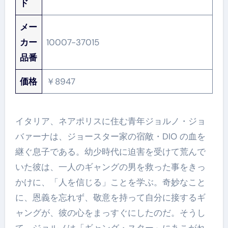
ド
メー
カー
10007-37015
品番
価格
￥8947
イタリア、ネアポリスに住む青年ジョルノ・ジョ
バァーナは、ジョースター家の宿敵・DIO の血を
継ぐ息子である。幼少時代に迫害を受けて荒んで
いた彼は、一人のギャングの男を救った事をきっ
かけに、「人を信じる」ことを学ぶ。奇妙なこと
に、恩義を忘れず、敬意を持って自分に接するギ
ャングが、彼の心をまっすぐにしたのだ。そうし
て、ジョルノは「ギャング・スター」にあこがれ