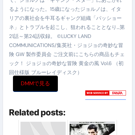
るようになった。15歳になったジョルノは、イタ
リアの裏社会を牛耳るギャング組織「パッショー
ネ」とトラブルを起こし、狙われることとなり…第
21話～第24話収録。 ©LUCKY LAND
COMMUNICATIONS/集英社・ジョジョの奇妙な冒
険 GW 製作委員会 ご注文前にこちらの商品もチェ
ック！ ジョジョの奇妙な冒険 黄金の風 Vol.6 （初
回仕様版 ブルーレイディスク）
DMMで見る
Related posts: