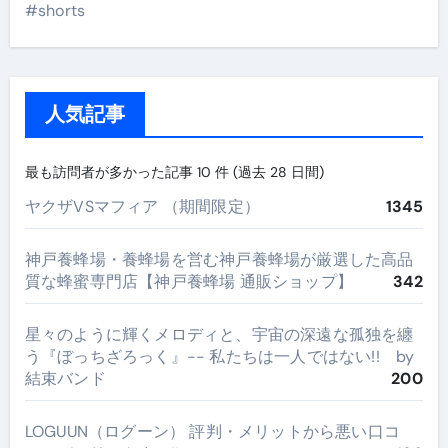
#shorts
人気記事
最も訪問者が多かった記事 10 件 (過去 28 日間)
ヤクザVSマフィア （期間限定）
1345
神戸養蜂場・養蜂場を営む神戸養蜂場が厳選した高品
質な蜂蜜専門店【神戸養蜂場 通販ショップ】
342
星々のように輝くメロディと、宇宙の深遠な孤独を纏
う『ぼっちざろっく』-- 私たちは一人ではない!! by
結束バンド
200
LOGUUN（ログーン） 評判・メリットから悪い口コ