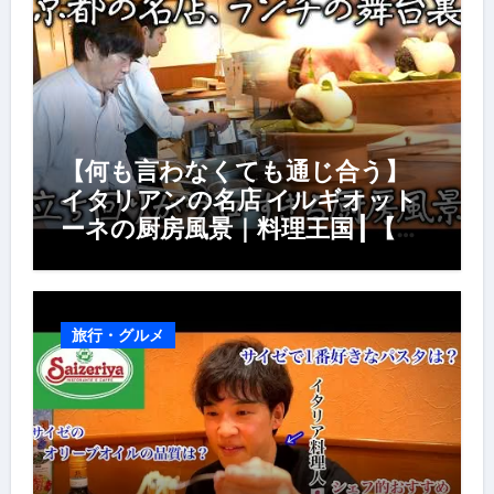
【何も言わなくても通じ合う】
イタリアンの名店 イルギオット
ーネの厨房風景｜料理王国 | 【厨
房の世界】【イタリアン】【営業
風景】
旅行・グルメ