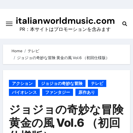
Skip
to
italianworldmusic.com
content
PR：本サイトはプロモーションを含みます
Home
テレビ
ジョジョの奇妙な冒険 黄金の風 Vol.6 （初回仕様版）
アクション
ジョジョの奇妙な冒険
テレビ
バイオレンス
ファンタジー
原作あり
ジョジョの奇妙な冒険
黄金の風 Vol.6 （初回