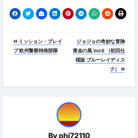
投
ミッション・ブレイ
ジョジョの奇妙な冒険
稿
ブ 欧州警察特殊部隊
黄金の風 Vol.6 （初回仕
様版 ブルーレイディス
ナ
ク）
ビ
ゲ
ー
シ
ョ
By
phi72110