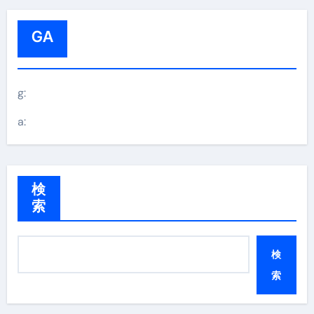
GA
g:
a:
検
索
検
索