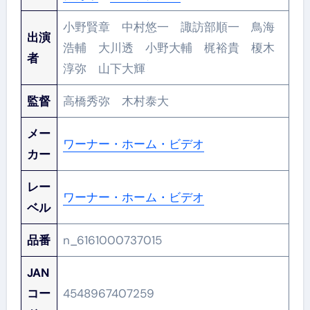
小野賢章 中村悠一 諏訪部順一 鳥海
出演
浩輔 大川透 小野大輔 梶裕貴 榎木
者
淳弥 山下大輝
監督
高橋秀弥 木村泰大
メー
ワーナー・ホーム・ビデオ
カー
レー
ワーナー・ホーム・ビデオ
ベル
品番
n_6161000737015
JAN
コー
4548967407259