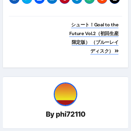
投
シュート！Goal to the
稿
Future Vol.2（初回生産
限定版） （ブルーレイ
ナ
ディスク）
ビ
ゲ
ー
シ
ョ
By
phi72110
ン