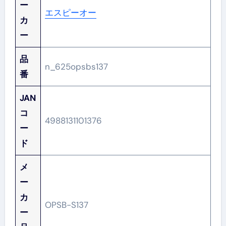
ー
エスピーオー
カ
ー
品
n_625opsbs137
番
JAN
コ
4988131101376
ー
ド
メ
ー
カ
OPSB-S137
ー