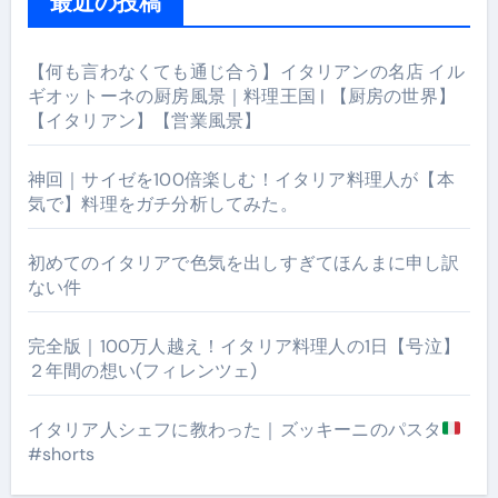
最近の投稿
【何も言わなくても通じ合う】イタリアンの名店 イル
ギオットーネの厨房風景｜料理王国 | 【厨房の世界】
【イタリアン】【営業風景】
神回｜サイゼを100倍楽しむ！イタリア料理人が【本
気で】料理をガチ分析してみた。
初めてのイタリアで色気を出しすぎてほんまに申し訳
ない件
完全版｜100万人越え！イタリア料理人の1日【号泣】
２年間の想い(フィレンツェ)
イタリア人シェフに教わった｜ズッキーニのパスタ
#shorts