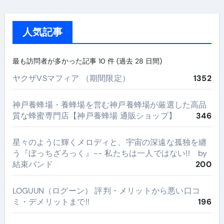
人気記事
最も訪問者が多かった記事 10 件 (過去 28 日間)
ヤクザVSマフィア （期間限定）
1352
神戸養蜂場・養蜂場を営む神戸養蜂場が厳選した高品
質な蜂蜜専門店【神戸養蜂場 通販ショップ】
346
星々のように輝くメロディと、宇宙の深遠な孤独を纏
う『ぼっちざろっく』-- 私たちは一人ではない!! by
結束バンド
200
LOGUUN（ログーン） 評判・メリットから悪い口コ
ミ・デメリットまで!!
196