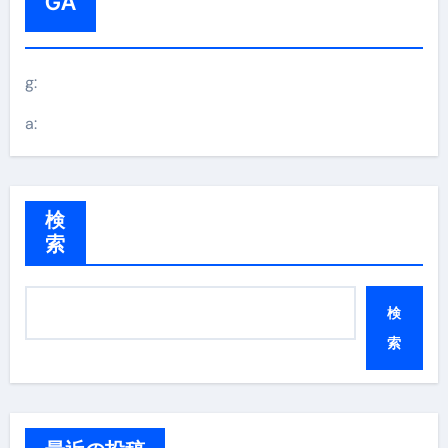
GA
g:
a:
検
索
検
索