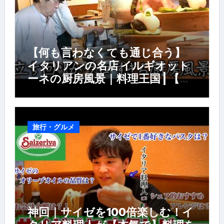
【何も言わなくても通じ合う】
イタリアンの名店 イルギオット
ーネの厨房風景｜料理王国 | 【厨
房の世界】【イタリアン】【営業
風景】
旅行・グルメ
神回｜サイゼを100倍楽しむ！イ