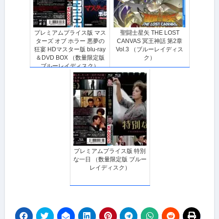
プレミアムプライス版 マス
聖闘士星矢 THE LOST
ターズ オブ ホラー 悪夢の
CANVAS 冥王神話 第2章
狂宴 HDマスター版 blu-ray
Vol.3 （ブルーレイディス
＆DVD BOX （数量限定版
ク）
ブルーレイディスク）
プレミアムプライス版 特別
な一日 （数量限定版 ブルー
レイディスク）