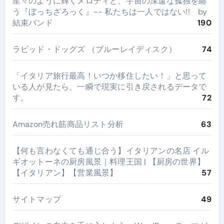
星々のように輝くメロディと、宇宙の深遠な孤独を纏
う『ぼっちざろっく』-- 私たちは一人ではない!! by
結束バンド
190
ラビッド・ドッグズ （ブルーレイディスク）
74
​「イタリア旅行最高！いつか移住したい！」と思って
いる人が見たら、一瞬で現実に引き戻されるデータで
す。
72
Amazon売れ筋商品リスト分析
63
【何も言わなくても通じ合う】イタリアンの名店 イル
ギオットーネの厨房風景｜料理王国 | 【厨房の世界】
【イタリアン】【営業風景】
57
サイトマップ
49