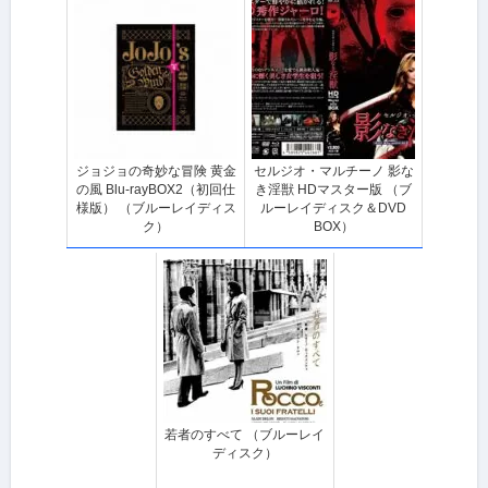
ジョジョの奇妙な冒険 黄金
セルジオ・マルチーノ 影な
の風 Blu-rayBOX2（初回仕
き淫獣 HDマスター版 （ブ
様版） （ブルーレイディス
ルーレイディスク＆DVD
ク）
BOX）
若者のすべて （ブルーレイ
ディスク）