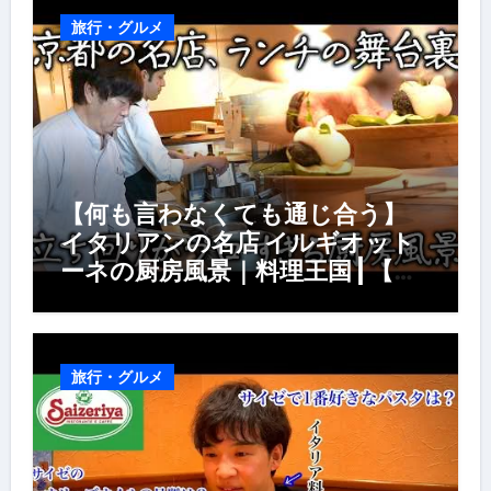
旅行・グルメ
【何も言わなくても通じ合う】
イタリアンの名店 イルギオット
ーネの厨房風景｜料理王国 | 【厨
房の世界】【イタリアン】【営業
風景】
旅行・グルメ