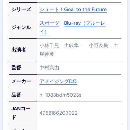
シリーズ
シュート！Goal to the Future
スポーツ
Blu-ray（ブルーレ
ジャンル
イ）
小林千晃 土岐隼一 小野友樹 土
出演者
屋神葉
監督
中村憲由
メーカー
アメイジングD.C.
品番
n_1083bdm5023s
JANコー
4988166203922
ド