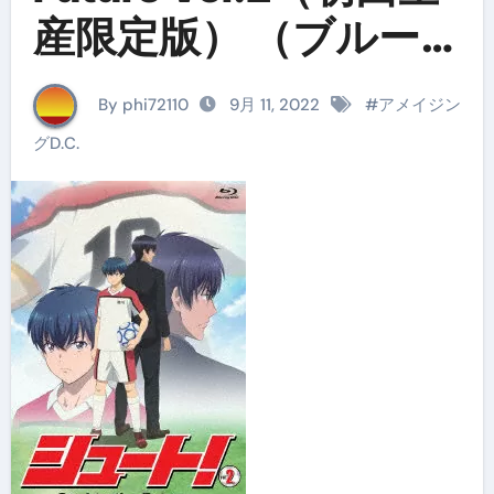
産限定版） （ブルー
レイディスク）
By phi72110
9月 11, 2022
#
アメイジン
グD.C.