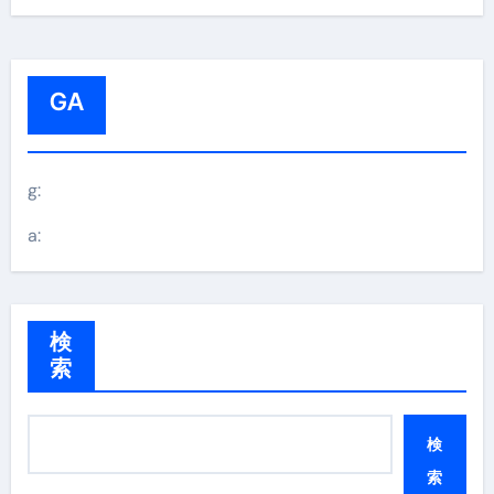
GA
g:
a:
検
索
検
索