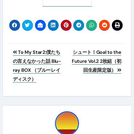
投
To My Star2:僕たち
シュート！Goal to the
稿
の言えなかった話 Blu-
Future Vol.2 2枚組（初
ray BOX （ブルーレイ
回生産限定版）
ナ
ディスク）
ビ
ゲ
ー
シ