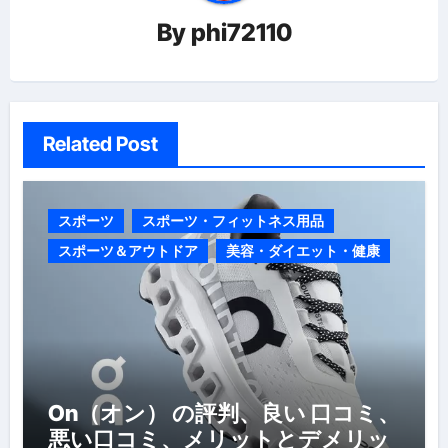
ョ
By
phi72110
ン
Related Post
スポーツ
スポーツ・フィットネス用品
スポーツ＆アウトドア
美容・ダイエット・健康
On（オン） の評判、良い 口コミ、
悪い口コミ、メリットとデメリッ