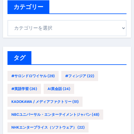
ブ
カテゴリー
カ
テ
ゴ
リ
ー
タグ
#サロンドロワイヤル
(29)
#フィンジア
(22)
#英語学習
(26)
AI英会話
(24)
KADOKAWA / メディアファクトリー
(51)
NBCユニバーサル・エンターテイメントジャパン
(48)
NHKエンタープライス（ソフトウェア）
(22)