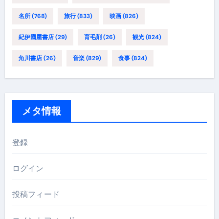
名所
(768)
旅行
(833)
映画
(826)
紀伊國屋書店
(29)
育毛剤
(26)
観光
(824)
角川書店
(26)
音楽
(829)
食事
(824)
メタ情報
登録
ログイン
投稿フィード