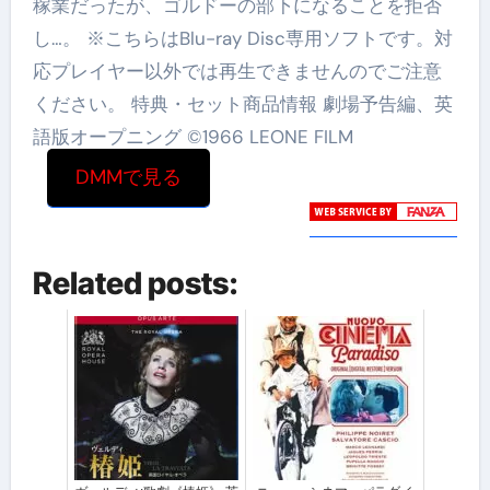
稼業だったが、ゴルドーの部下になることを拒否
し…。 ※こちらはBlu-ray Disc専用ソフトです。対
応プレイヤー以外では再生できませんのでご注意
ください。 特典・セット商品情報 劇場予告編、英
語版オープニング ©1966 LEONE FILM
DMMで見る
Related posts: