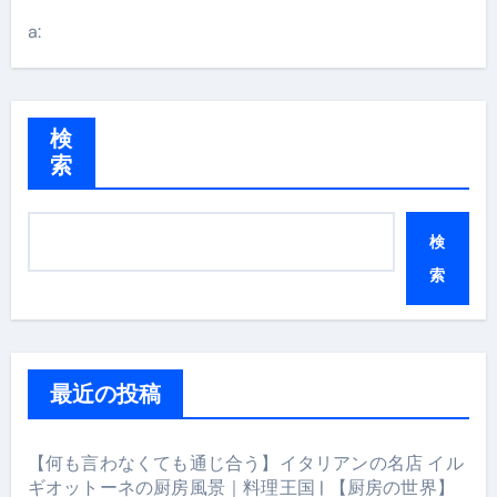
a:
検
索
検
索
最近の投稿
【何も言わなくても通じ合う】イタリアンの名店 イル
ギオットーネの厨房風景｜料理王国 | 【厨房の世界】