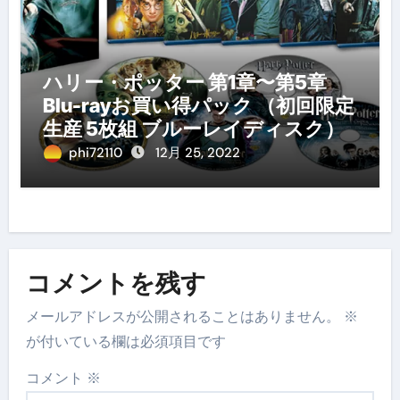
ハリー・ポッター 第1章〜第5章
Blu-rayお買い得パック （初回限定
生産 5枚組 ブルーレイディスク）
phi72110
12月 25, 2022
コメントを残す
メールアドレスが公開されることはありません。
※
が付いている欄は必須項目です
コメント
※