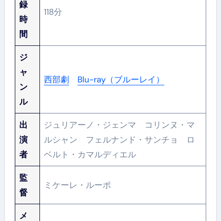
録
118分
時
間
ジ
ャ
西部劇
Blu-ray（ブルーレイ）
ン
ル
出
ジュリアーノ・ジェンマ コリンヌ・マ
演
ルシャン フェルナンド・サンチョ ロ
者
ベルト・カマルディエル
監
ミケーレ・ルーポ
督
メ