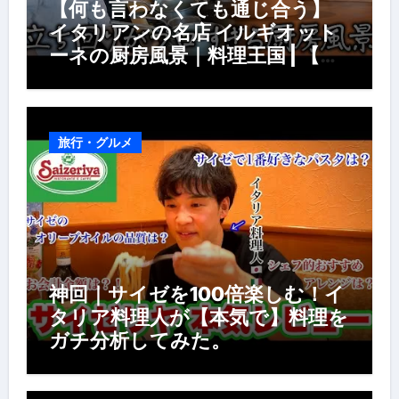
【何も言わなくても通じ合う】
イタリアンの名店 イルギオット
ーネの厨房風景｜料理王国 | 【厨
房の世界】【イタリアン】【営業
風景】
旅行・グルメ
神回｜サイゼを100倍楽しむ！イ
タリア料理人が【本気で】料理を
ガチ分析してみた。