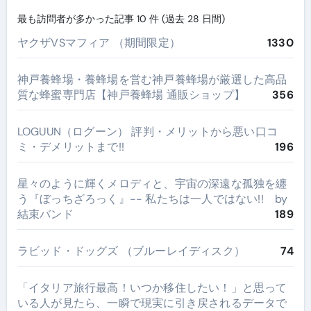
最も訪問者が多かった記事 10 件 (過去 28 日間)
ヤクザVSマフィア （期間限定）
1330
神戸養蜂場・養蜂場を営む神戸養蜂場が厳選した高品
質な蜂蜜専門店【神戸養蜂場 通販ショップ】
356
LOGUUN（ログーン） 評判・メリットから悪い口コ
ミ・デメリットまで!!
196
星々のように輝くメロディと、宇宙の深遠な孤独を纏
う『ぼっちざろっく』-- 私たちは一人ではない!! by
結束バンド
189
ラビッド・ドッグズ （ブルーレイディスク）
74
​「イタリア旅行最高！いつか移住したい！」と思って
いる人が見たら、一瞬で現実に引き戻されるデータで