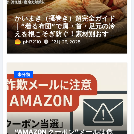
かいまき（掻巻き）超完全ガイド
｜“着る布団”で肩・首・足元の冷
えを根こそぎ防ぐ！素材別おすす
め・選び方・洗い方・Q&Aまで
phi72110
12月 29, 2025
未分類
“AMAZ0N クーポン”メールは危