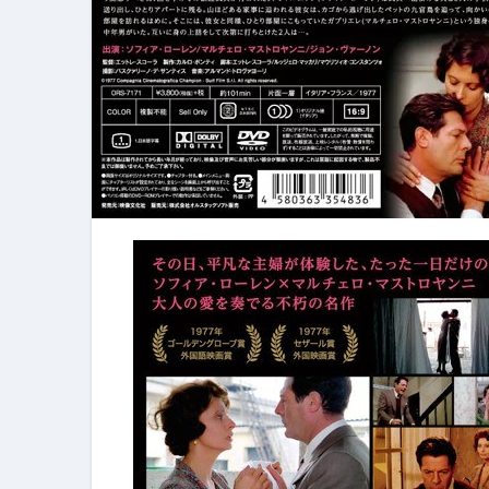
フェノミナ-4K吹替音声収録版-
2026年料理人ローマへ行く！
今年一番美味しい【卵かけご飯】#s
イタリア流
カリカリ羽つきポテト
イタリア旅行体験談＆オススメスポット｜a
本場イタリア観光客の来ない店
【何も言わなくても通じ合う】イ