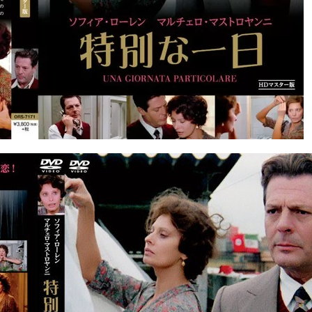
 （ブルーレイディスク）
航空券0円てマジ？&アジア飯食べ尽くし
horts
#shorts
 domenica! – Podcast #8
【ペスト・ジェノベーゼ】が衝撃のうまさ！
タリアンの名店 イルギオットーネの厨房風景｜料理王国 | 