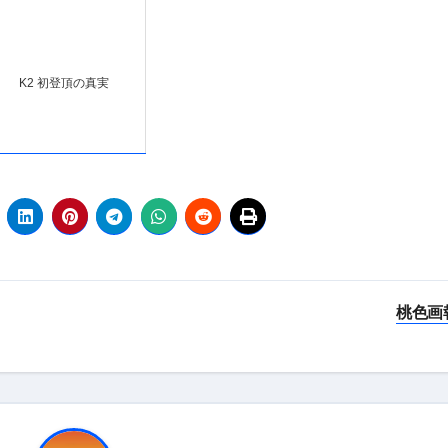
K2 初登頂の真実
桃色画