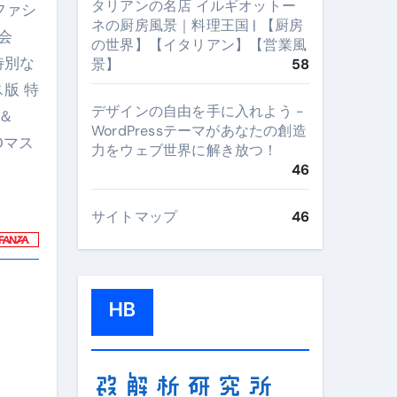
タリアンの名店 イルギオットー
ファシ
ネの厨房風景｜料理王国 | 【厨房
会
の世界】【イタリアン】【営業風
特別な
景】
58
版 特
デザインの自由を手に入れよう -
＆
WordPressテーマがあなたの創造
Dマス
力をウェブ世界に解き放つ！
46
サイトマップ
46
HB