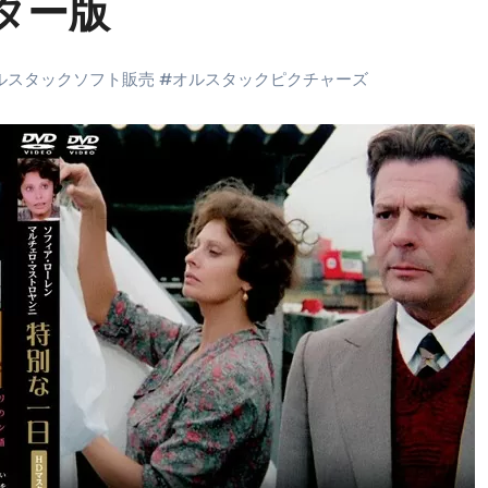
ター版
末ビリビリのランチ営業
ルーレイディスク）
ルスタックソフト販売
#
オルスタックピクチャーズ
レイディスク）
】ベストレストランを体験してみた結果…
と過ごしたイタリア
前最後の一週間】さよなら！イタリア！
e things to do in Lake Como!
リア行きの飛行機乗り遅れ事件について
系ラーメン！イタリア人シェフ達に作ってみた結果…
スタを完全再現 #shorts
IAL-（4K ULTRA HD）