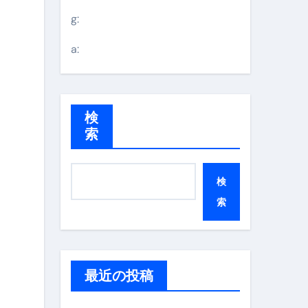
g:
a:
検
索
検
索
最近の投稿