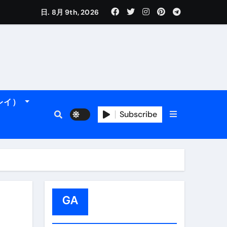
日. 8月 9th, 2026
れるデータです。
ーレイ）
フィ海岸へ！
トラブル回避のリアルな裏技アドバイスも
Subscribe
GA