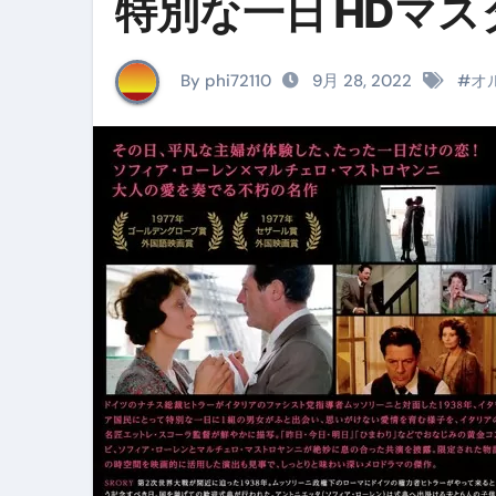
特別な一日 HDマス
イタリア料理店【営業風景】週
笑む窓のある家 4K修復版 （ブ
By phi72110
9月 28, 2022
#
オ
ゼダー/死霊の復活祭 （ブルー
死ぬまでに行きたい！【３つ星
【Vlog：July 2025】マリナ
イタリアでの最後の仕事【帰国
Lake Como, Italy VLOG | Awesom
【Instagram Live】イタ
【賄いラーメン】人生初の二郎
【トマトパスタ】三ツ星シェフのパ
フェノミナ-4K吹替音声収録版 SPEC