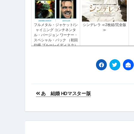
フルメタル・ジャケット/シ
シンデレラ ≪2枚組/完全版
ャイニング コンチネンタ
≫
ル・バージョン ワーナー・
スペシャル・パック （初回
仕様 ブルーレイディスク）
投
あゝ結婚 HDマスター版
稿
ナ
ビ