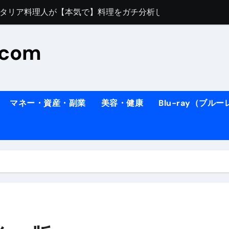
すぎてほんまに申し訳ない件
料理人の1日【号泣】２年間の想い(フィレンツェ)
.com
ズッキーニのパスタ
#shorts
住したい！」と思っている人が見たら、一瞬で現実に引き戻さ
タ】スーパーの豚肉が大変身#shorts
マネー・資産・副業
美容・健康
Blu-ray（ブル
連れイタリア旅行
南イタリアの楽園・ポジターノ＆アマル
イディスク）
りに3都市巡る、４泊６日イタリア女子旅vlog
 #Shorts
ィスク）