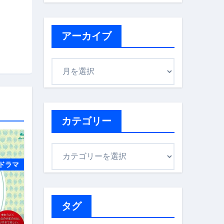
アーカイブ
ア
ー
カ
イ
ブ
カテゴリー
カ
テ
ドラマ
ゴ
リ
ー
タグ