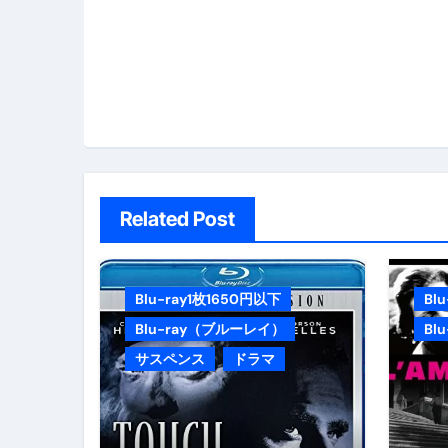
ゲ
ー
シ
ョ
ン
Related Post
Blu-ray1枚1650円以下
Bl
Blu-ray（ブルーレイ）
Bl
サスペンス
ドラマ