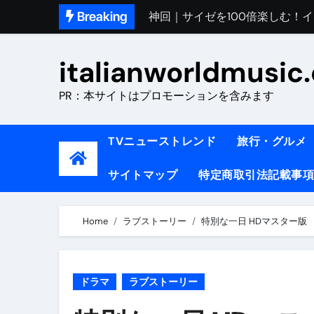
Skip
Breaking
初めてのイタリアで色気を出し
to
完全版｜100万人越え！イタリア
content
italianworldmusic
イタリア人シェフに教わった｜
PR：本サイトはプロモーションを含みます
​「イタリア旅行最高！いつか移
イタリアNo. 1肉料理【ポルケッ
TVニューストレンド
旅行・グルメ
【イタリア】グルメと絶景の子
サイトマップ
特定商取引法記載事項
ラビッド・ドッグズ （ブルーレ
【vlog】超弾丸！！！仕事終わ
Home
ラブストーリー
特別な一日 HDマスター版
【カルボナーラの世界】イタリア料理
TRUE COLORS （ブルーレイデ
ドラマ
ラブストーリー
TRUE COLORS