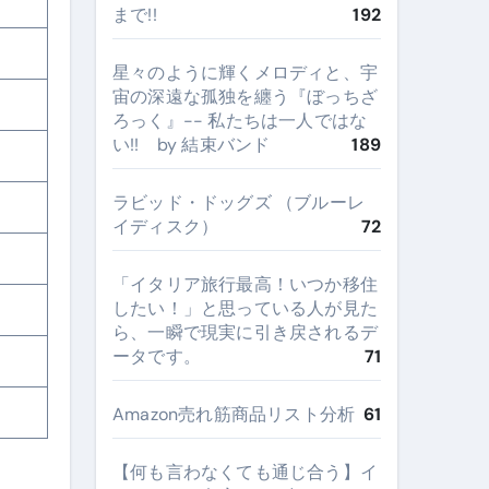
まで!!
192
星々のように輝くメロディと、宇
宙の深遠な孤独を纏う『ぼっちざ
ろっく』-- 私たちは一人ではな
い!! by 結束バンド
189
ラビッド・ドッグズ （ブルーレ
イディスク）
72
​「イタリア旅行最高！いつか移住
したい！」と思っている人が見た
ら、一瞬で現実に引き戻されるデ
ータです。
71
Amazon売れ筋商品リスト分析
61
【何も言わなくても通じ合う】イ