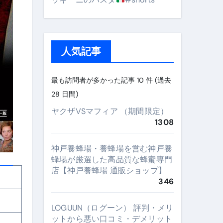
人気記事
最も訪問者が多かった記事 10 件 (過去
28 日間)
ヤクザVSマフィア （期間限定）
1308
神戸養蜂場・養蜂場を営む神戸養
蜂場が厳選した高品質な蜂蜜専門
店【神戸養蜂場 通販ショップ】
346
LOGUUN（ログーン） 評判・メリ
ットから悪い口コミ・デメリット