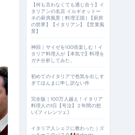
【何も言わなくても通じ合う】イ
タリアンの名店 イルギオットー
ネの厨房風景｜料理王国 | 【厨房
の世界】【イタリアン】【営業風
景】
神回｜サイゼを100倍楽しむ！イ
タリア料理人が【本気で】料理を
ガチ分析してみた。
【厨房の世界】【イタリアン】【営業風景】
初めてのイタリアで色気を出しす
ぎてほんまに申し訳ない件
完全版｜100万人越え！イタリア
料理人の1日【号泣】２年間の想
い(フィレンツェ)
イタリア人シェフに教わった｜ズ
ッキーニのパスタ
#shorts