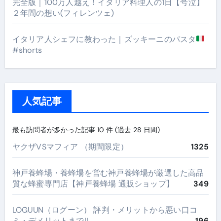
完全版｜100万人越え！イタリア料理人の1日【号泣】
２年間の想い(フィレンツェ)
イタリア人シェフに教わった｜ズッキーニのパスタ
#shorts
人気記事
最も訪問者が多かった記事 10 件 (過去 28 日間)
ヤクザVSマフィア （期間限定）
1325
神戸養蜂場・養蜂場を営む神戸養蜂場が厳選した高品
質な蜂蜜専門店【神戸養蜂場 通販ショップ】
349
LOGUUN（ログーン） 評判・メリットから悪い口コ
ミ・デメリットまで!!
196