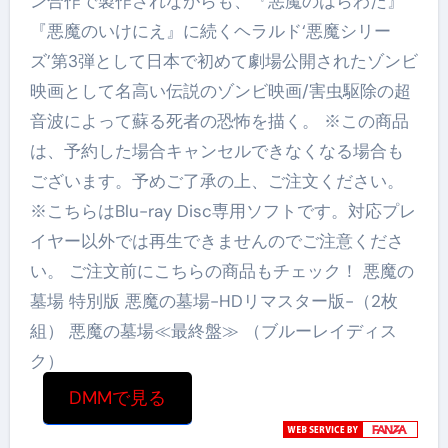
ン合作で製作されながらも、『悪魔のはらわた』
『悪魔のいけにえ』に続くヘラルド‘悪魔シリー
ズ’第3弾として日本で初めて劇場公開されたゾンビ
映画として名高い伝説のゾンビ映画/害虫駆除の超
音波によって蘇る死者の恐怖を描く。 ※この商品
は、予約した場合キャンセルできなくなる場合も
ございます。予めご了承の上、ご注文ください。
※こちらはBlu-ray Disc専用ソフトです。対応プレ
イヤー以外では再生できませんのでご注意くださ
い。 ご注文前にこちらの商品もチェック！ 悪魔の
墓場 特別版 悪魔の墓場-HDリマスター版-（2枚
組） 悪魔の墓場≪最終盤≫ （ブルーレイディス
ク）
DMMで見る