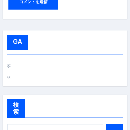
GA
g:
a:
検
索