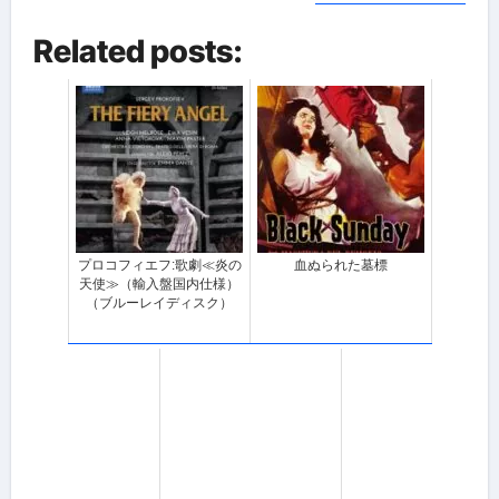
Related posts:
プロコフィエフ:歌劇≪炎の
血ぬられた墓標
天使≫（輸入盤国内仕様）
（ブルーレイディスク）