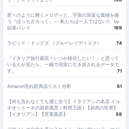
星々のように輝くメロディと、宇宙の深遠な孤独を纏
う『ぼっちざろっく』-- 私たちは一人ではない!! by
結束バンド
189
ラビッド・ドッグズ （ブルーレイディスク）
74
​「イタリア旅行最高！いつか移住したい！」と思って
いる人が見たら、一瞬で現実に引き戻されるデータで
す。
71
Amazon売れ筋商品リスト分析
61
【何も言わなくても通じ合う】イタリアンの名店 イル
ギオットーネの厨房風景｜料理王国 | 【厨房の世界】
【イタリアン】【営業風景】
58