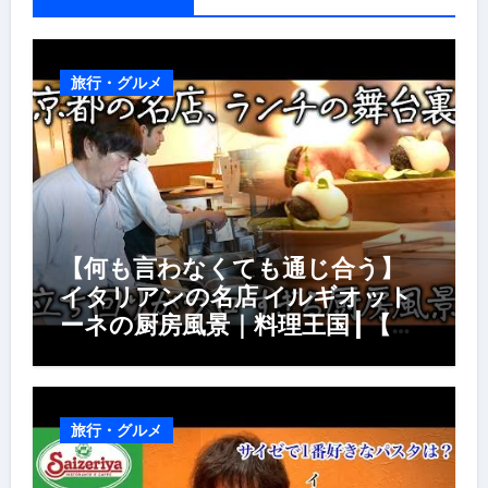
旅行・グルメ
【何も言わなくても通じ合う】
イタリアンの名店 イルギオット
ーネの厨房風景｜料理王国 | 【厨
房の世界】【イタリアン】【営業
風景】
旅行・グルメ