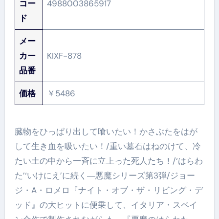
コー
4988003865917
ド
メー
カー
KIXF-878
品番
価格
￥5486
臓物をひっぱり出して喰いたい！かさぶたをはが
して生き血を吸いたい！/重い墓石はねのけて、冷
たい土の中から一斉に立上った死人たち！/‘はらわ
た’‘いけにえ’に続く―悪魔シリーズ第3弾/ジョー
ジ・A・ロメロ『ナイト・オブ・ザ・リビング・デ
ッド』の大ヒットに便乗して、イタリア・スペイ