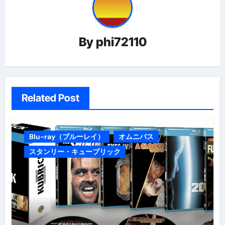
ー
シ
ョ
By
phi72110
ン
Related Post
Blu-ray（ブルーレイ）
オムニバス
スタンリー・キューブリック