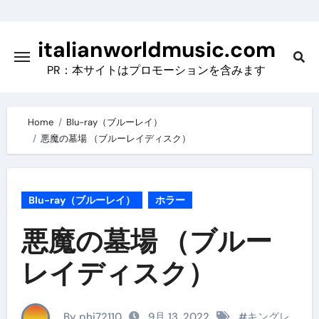
Skip
to
italianworldmusic.com
content
PR：本サイトはプロモーションを含みます
Home
Blu-ray（ブルーレイ）
悪魔の墓場 （ブルーレイディスク）
Blu-ray（ブルーレイ）
ホラー
悪魔の墓場 （ブルー
レイディスク）
By phi72110
9月 13, 2022
#
キングレ