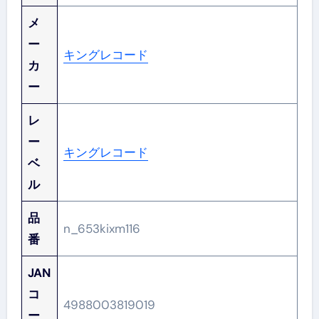
メ
ー
キングレコード
カ
ー
レ
ー
キングレコード
ベ
ル
品
n_653kixm116
番
JAN
コ
4988003819019
ー