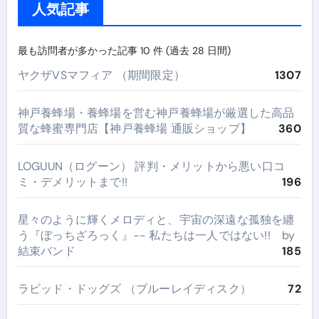
人気記事
最も訪問者が多かった記事 10 件 (過去 28 日間)
ヤクザVSマフィア （期間限定）
1307
神戸養蜂場・養蜂場を営む神戸養蜂場が厳選した高品
質な蜂蜜専門店【神戸養蜂場 通販ショップ】
360
LOGUUN（ログーン） 評判・メリットから悪い口コ
ミ・デメリットまで!!
196
星々のように輝くメロディと、宇宙の深遠な孤独を纏
う『ぼっちざろっく』-- 私たちは一人ではない!! by
結束バンド
185
ラビッド・ドッグズ （ブルーレイディスク）
72