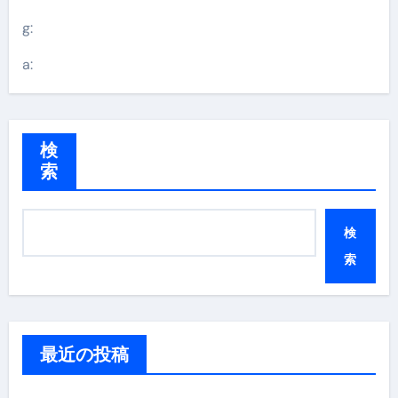
g:
a:
検
索
検
索
最近の投稿