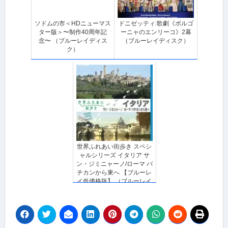
ソドムの市＜HDニューマス
ドニゼッティ:歌劇《ボルゴ
ター版＞〜制作40周年記
ーニャのエンリーコ》2幕
念〜 （ブルーレイディス
（ブルーレイディスク）
ク）
世界ふれあい街歩き スペシ
ャルシリーズ イタリア サ
ン・ジミニャーノ/ローマ バ
チカンから東へ 【ブルーレ
イ低価格版】 （ブルーレイ
ディスク）