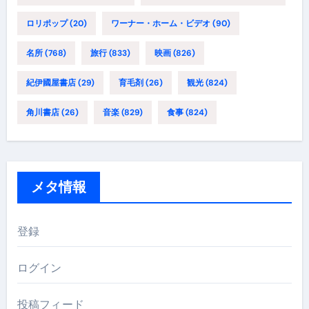
ロリポップ
(20)
ワーナー・ホーム・ビデオ
(90)
名所
(768)
旅行
(833)
映画
(826)
紀伊國屋書店
(29)
育毛剤
(26)
観光
(824)
角川書店
(26)
音楽
(829)
食事
(824)
メタ情報
登録
ログイン
投稿フィード