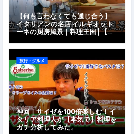
【何も言わなくても通じ合う】
イタリアンの名店 イルギオット
ーネの厨房風景｜料理王国 | 【厨
房の世界】【イタリアン】【営業
風景】
旅行・グルメ
神回｜サイゼを100倍楽しむ！イ
タリア料理人が【本気で】料理を
ガチ分析してみた。