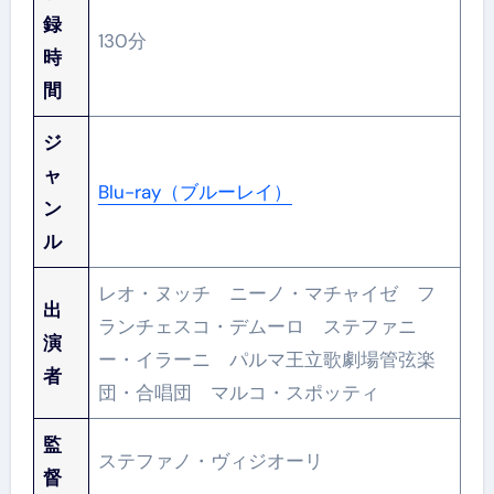
録
130分
時
間
ジ
ャ
Blu-ray（ブルーレイ）
ン
ル
レオ・ヌッチ ニーノ・マチャイゼ フ
出
ランチェスコ・デムーロ ステファニ
演
ー・イラーニ パルマ王立歌劇場管弦楽
者
団・合唱団 マルコ・スポッティ
監
ステファノ・ヴィジオーリ
督