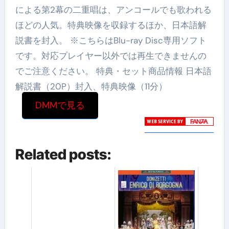
による第2幕の二重唱は、アンコールでも歌われる
ほどの人気。特典映像を収録するほか、日本語解
説書を封入。 ※こちらはBlu-ray Disc専用ソフト
です。対応プレイヤー以外では再生できませんの
でご注意ください。 特典・セット商品情報 日本語
解説書（20P）封入、特典映像（11分）
DMMで見る
Related posts: