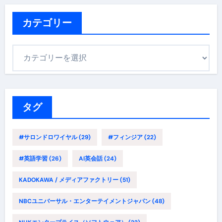
イ
ブ
カテゴリー
カ
テ
ゴ
リ
ー
タグ
#サロンドロワイヤル
(29)
#フィンジア
(22)
#英語学習
(26)
AI英会話
(24)
KADOKAWA / メディアファクトリー
(51)
NBCユニバーサル・エンターテイメントジャパン
(48)