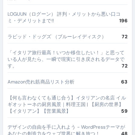
LOGUUN（ログーン） 評判・メリットから悪い口コ
ミ・デメリットまで!!
196
ラビッド・ドッグズ （ブルーレイディスク）
72
​「イタリア旅行最高！いつか移住したい！」と思って
いる人が見たら、一瞬で現実に引き戻されるデータで
す。
72
Amazon売れ筋商品リスト分析
63
【何も言わなくても通じ合う】イタリアンの名店 イル
ギオットーネの厨房風景｜料理王国 | 【厨房の世界】
【イタリアン】【営業風景】
59
デザインの自由を手に入れよう - WordPressテーマが
あなたの創造力をウェブ世界に解き放つ！
48