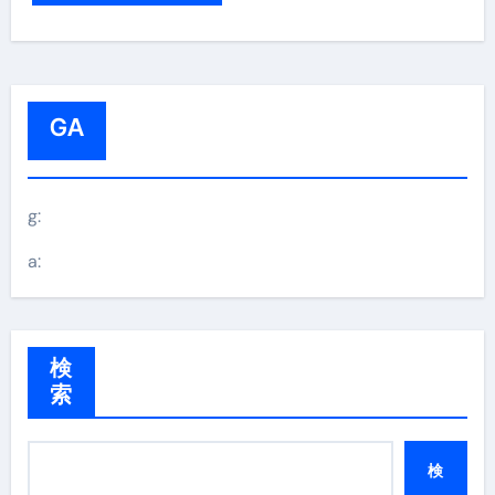
GA
g:
a:
検
索
検