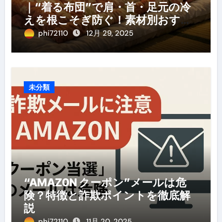
｜“着る布団”で肩・首・足元の冷
えを根こそぎ防ぐ！素材別おすす
め・選び方・洗い方・Q&Aまで
phi72110
12月 29, 2025
未分類
“AMAZ0N クーポン”メールは危
険？特徴と詐欺ポイントを徹底解
説
phi72110
11月 20, 2025