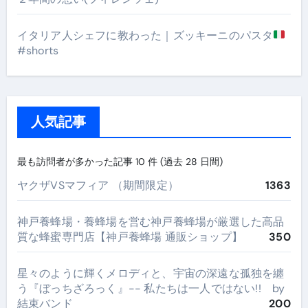
イタリア人シェフに教わった｜ズッキーニのパスタ
#shorts
人気記事
最も訪問者が多かった記事 10 件 (過去 28 日間)
ヤクザVSマフィア （期間限定）
1363
神戸養蜂場・養蜂場を営む神戸養蜂場が厳選した高品
質な蜂蜜専門店【神戸養蜂場 通販ショップ】
350
星々のように輝くメロディと、宇宙の深遠な孤独を纏
う『ぼっちざろっく』-- 私たちは一人ではない!! by
結束バンド
200