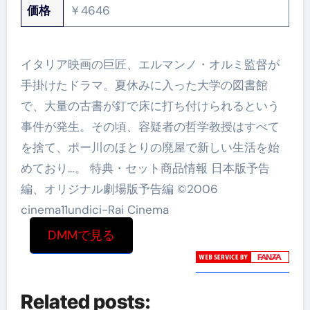
価格
￥4646
イタリア映画の巨匠、エルマンノ・オルミ監督が
手掛けたドラマ。夏休みに入った大学の図書館
で、大量の古書が釘で床に打ち付けられるという
事件が発生。その頃、容疑者の哲学教授はすべて
を捨て、ポー川のほとりの廃屋で新しい生活を始
めており…。 特典・セット商品情報 日本版予告
編、オリジナル劇場版予告編 ©2006
cinema11undici-Rai Cinema
DMMで見る
Related posts: