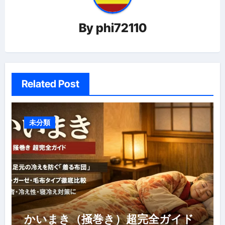
ョ
By
phi72110
ン
Related Post
未分類
かいまき（掻巻き）超完全ガイド