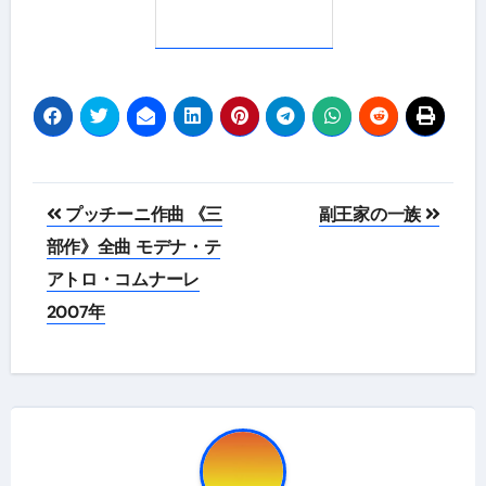
投
プッチーニ作曲 《三
副王家の一族
稿
部作》全曲 モデナ・テ
アトロ・コムナーレ
ナ
2007年
ビ
ゲ
ー
シ