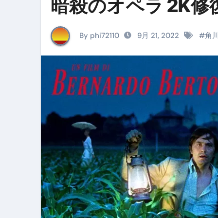
暗殺のオペラ 2K
イタリア料理店【営業風景】週
笑む窓のある家 4K修復版 （ブ
By phi72110
9月 21, 2022
#
角
ゼダー/死霊の復活祭 （ブルー
死ぬまでに行きたい！【３つ星
【Vlog：July 2025】マリナ
イタリアでの最後の仕事【帰国
Lake Como, Italy VLOG | Awesom
【Instagram Live】イタ
【賄いラーメン】人生初の二郎
【トマトパスタ】三ツ星シェフのパ
フェノミナ-4K吹替音声収録版 SPEC