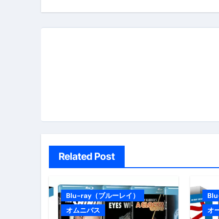
ナ
ビ
ゲ
ー
シ
ョ
ン
Related Post
Blu-ray（ブルーレイ）
Bl
オムニバス
オ