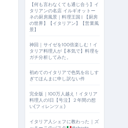
【何も言わなくても通じ合う】イ
タリアンの名店 イルギオットー
ネの厨房風景｜料理王国 | 【厨房
の世界】【イタリアン】【営業風
景】
神回｜サイゼを100倍楽しむ！イ
タリア料理人が【本気で】料理を
ガチ分析してみた。
【厨房の世界】【イタリアン】【営業風景】
初めてのイタリアで色気を出しす
ぎてほんまに申し訳ない件
完全版｜100万人越え！イタリア
料理人の1日【号泣】２年間の想
い(フィレンツェ)
イタリア人シェフに教わった｜ズ
ッキーニのパスタ
#shorts