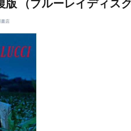
修復版 （ブルーレイディス
末ビリビリのランチ営業
ルーレイディスク）
川書店
レイディスク）
】ベストレストランを体験してみた結果…
と過ごしたイタリア
前最後の一週間】さよなら！イタリア！
e things to do in Lake Como!
リア行きの飛行機乗り遅れ事件について
系ラーメン！イタリア人シェフ達に作ってみた結果…
スタを完全再現 #shorts
IAL-（4K ULTRA HD）