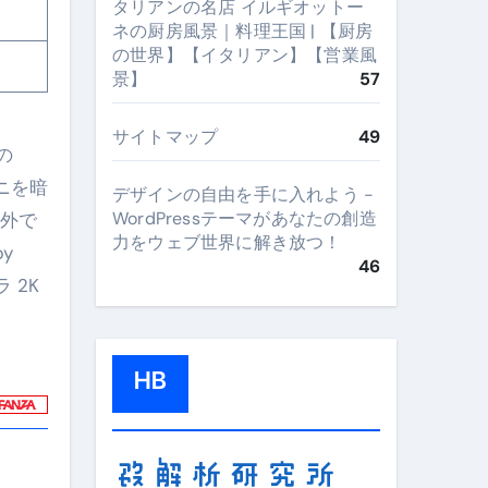
タリアンの名店 イルギオットー
ネの厨房風景｜料理王国 | 【厨房
の世界】【イタリアン】【営業風
景】
57
サイトマップ
49
の
ニを暗
デザインの自由を手に入れよう -
WordPressテーマがあなたの創造
以外で
力をウェブ世界に解き放つ！
y
46
ラ 2K
HB