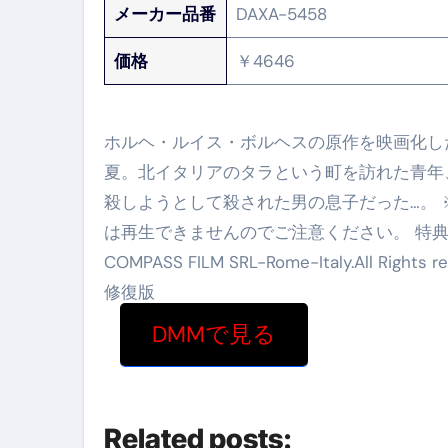
メーカー品番
DAXA-5458
価格
￥4646
ホルヘ・ルイス・ボルヘスの原作を映画化し
夏。北イタリアのタラという町を訪れた青年
殺しようとして殺された男の息子だった…。 ※こ
は再生できませんのでご注意ください。 特典・セ
COMPASS FILM SRL-Rome-Italy.All
修復版
DMMで見る
Related posts: