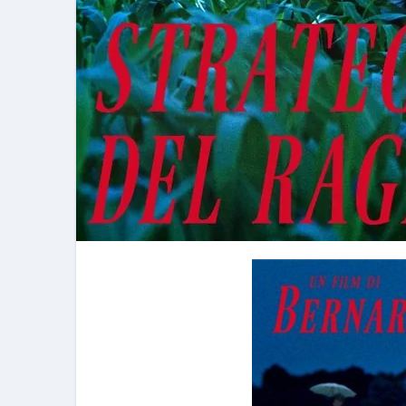
フェノミナ-4K吹替音声収録版-
2026年料理人ローマへ行く！
今年一番美味しい【卵かけご飯】#s
イタリア流
カリカリ羽つきポテト
イタリア旅行体験談＆オススメスポット｜a
本場イタリア観光客の来ない店
【何も言わなくても通じ合う】イ