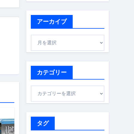
アーカイブ
ア
ー
カ
イ
ブ
カテゴリー
カ
テ
ゴ
リ
ー
タグ