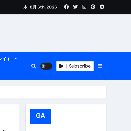
木. 8月 6th, 2026
れるデータです。
ーレイ）
フィ海岸へ！
トラブル回避のリアルな裏技アドバイスも
Subscribe
GA