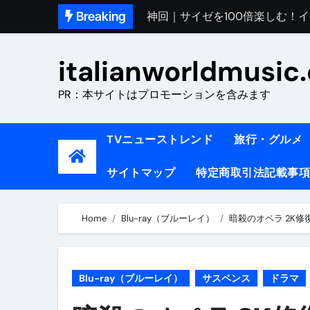
Skip
Breaking
初めてのイタリアで色気を出し
to
完全版｜100万人越え！イタリア
content
italianworldmusic
イタリア人シェフに教わった｜
PR：本サイトはプロモーションを含みます
​「イタリア旅行最高！いつか移
イタリアNo. 1肉料理【ポルケッ
TVニューストレンド
旅行・グルメ
【イタリア】グルメと絶景の子
サイトマップ
特定商取引法記載事項
ラビッド・ドッグズ （ブルーレ
【vlog】超弾丸！！！仕事終わ
Home
Blu-ray（ブルーレイ）
暗殺のオペラ 2K
【カルボナーラの世界】イタリア料理
TRUE COLORS （ブルーレイデ
Blu-ray（ブルーレイ）
サスペンス
ドラマ
TRUE COLORS