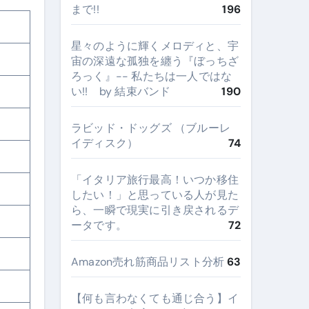
まで!!
196
星々のように輝くメロディと、宇
宙の深遠な孤独を纏う『ぼっちざ
ろっく』-- 私たちは一人ではな
い!! by 結束バンド
190
ネリ
ラビッド・ドッグズ （ブルーレ
イディスク）
74
​「イタリア旅行最高！いつか移住
したい！」と思っている人が見た
ら、一瞬で現実に引き戻されるデ
ータです。
72
Amazon売れ筋商品リスト分析
63
【何も言わなくても通じ合う】イ