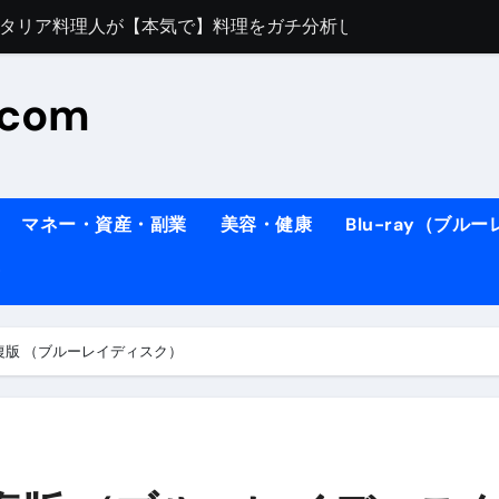
すぎてほんまに申し訳ない件
料理人の1日【号泣】２年間の想い(フィレンツェ)
.com
ズッキーニのパスタ
#shorts
住したい！」と思っている人が見たら、一瞬で現実に引き戻さ
タ】スーパーの豚肉が大変身#shorts
マネー・資産・副業
美容・健康
Blu-ray（ブル
連れイタリア旅行
南イタリアの楽園・ポジターノ＆アマル
イディスク）
りに3都市巡る、４泊６日イタリア女子旅vlog
修復版 （ブルーレイディスク）
 #Shorts
ィスク）