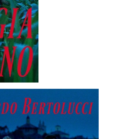
 （ブルーレイディスク）
航空券0円てマジ？&アジア飯食べ尽くし
horts
#shorts
 domenica! – Podcast #8
【ペスト・ジェノベーゼ】が衝撃のうまさ！
タリアンの名店 イルギオットーネの厨房風景｜料理王国 | 