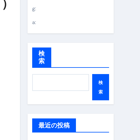
ク）
g:
a:
検
索
検
索
最近の投稿