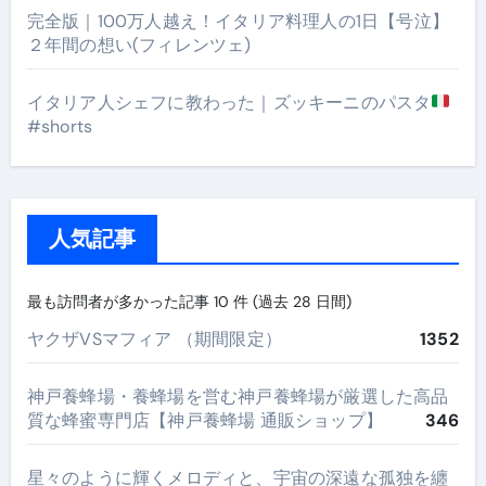
完全版｜100万人越え！イタリア料理人の1日【号泣】
２年間の想い(フィレンツェ)
イタリア人シェフに教わった｜ズッキーニのパスタ
#shorts
人気記事
最も訪問者が多かった記事 10 件 (過去 28 日間)
ヤクザVSマフィア （期間限定）
1352
神戸養蜂場・養蜂場を営む神戸養蜂場が厳選した高品
質な蜂蜜専門店【神戸養蜂場 通販ショップ】
346
星々のように輝くメロディと、宇宙の深遠な孤独を纏