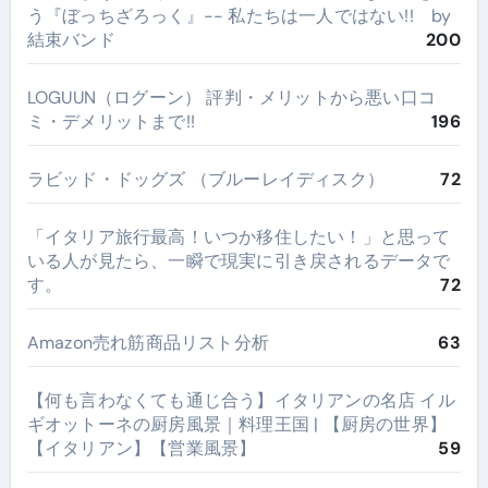
う『ぼっちざろっく』-- 私たちは一人ではない!! by
結束バンド
200
LOGUUN（ログーン） 評判・メリットから悪い口コ
ミ・デメリットまで!!
196
ラビッド・ドッグズ （ブルーレイディスク）
72
​「イタリア旅行最高！いつか移住したい！」と思って
いる人が見たら、一瞬で現実に引き戻されるデータで
す。
72
Amazon売れ筋商品リスト分析
63
【何も言わなくても通じ合う】イタリアンの名店 イル
ギオットーネの厨房風景｜料理王国 | 【厨房の世界】
【イタリアン】【営業風景】
59