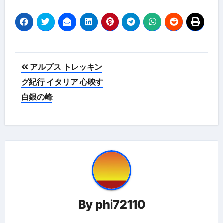
投
アルプス トレッキン
稿
グ紀行 イタリア 心映す
白銀の峰
ナ
ビ
ゲ
ー
シ
ョ
By
phi72110