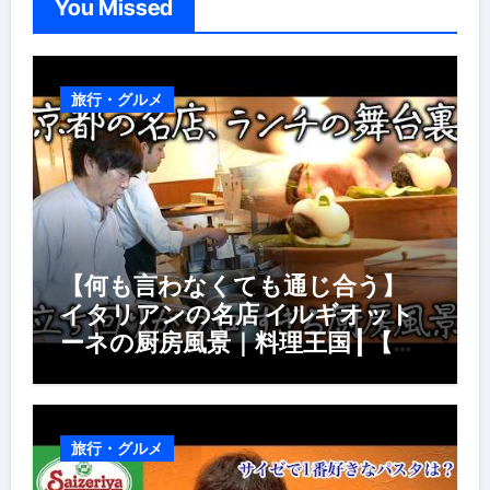
You Missed
旅行・グルメ
【何も言わなくても通じ合う】
イタリアンの名店 イルギオット
ーネの厨房風景｜料理王国 | 【厨
房の世界】【イタリアン】【営業
風景】
旅行・グルメ