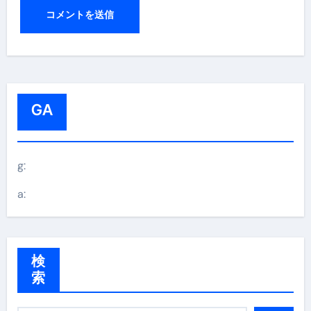
GA
g:
a:
検
索