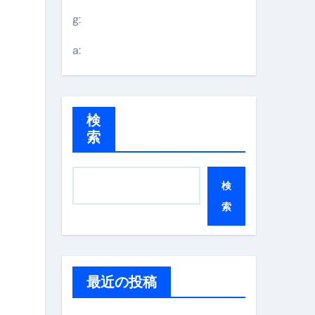
g:
a:
検
索
検
索
最近の投稿