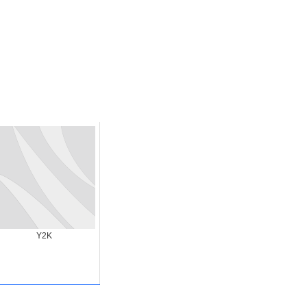
末ビリビリのランチ営業
ルーレイディスク）
レイディスク）
】ベストレストランを体験してみた結果…
と過ごしたイタリア
前最後の一週間】さよなら！イタリア！
e things to do in Lake Como!
リア行きの飛行機乗り遅れ事件について
系ラーメン！イタリア人シェフ達に作ってみた結果…
Y2K
スタを完全再現 #shorts
IAL-（4K ULTRA HD）