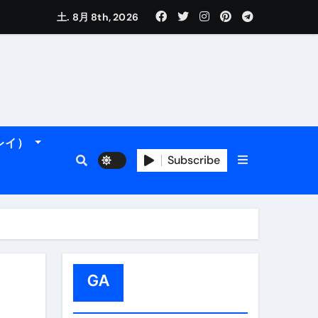
土. 8月 8th, 2026
れるデータです。
ーレイ）
Subscribe
フィ海岸へ！
トラブル回避のリアルな裏技アドバイスも
GA