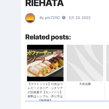
RIEHATA
イタリア料理店【営業風景】週
笑む窓のある家 4K修復版 （ブ
By phi72110
3月 23, 2023
ゼダー/死霊の復活祭 （ブルー
死ぬまでに行きたい！【３つ星
Related posts:
【Vlog：July 2025】マリナ
イタリアでの最後の仕事【帰国
Lake Como, Italy VLOG | Awesom
【Instagram Live】イタ
【賄いラーメン】人生初の二郎
【マリトッツォ】の次はコ
大谷吉継
レだ！イタリア・シチリア
【トマトパスタ】三ツ星シェフのパ
の伝統菓子【カンノーリ】
材料はシンプル、作り方は
【超簡単】
フェノミナ-4K吹替音声収録版 SPEC