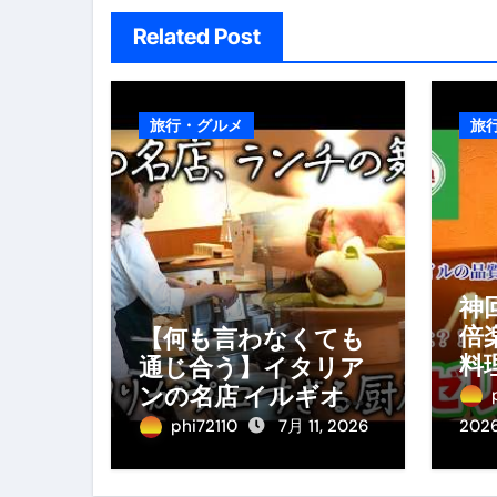
Related Post
旅行・グルメ
旅
神
倍
【何も言わなくても
料
通じ合う】イタリア
料
ンの名店 イルギオッ
み
トーネの厨房風景｜
phi72110
7月 11, 2026
202
料理王国 | 【厨房の世
界】【イタリアン】