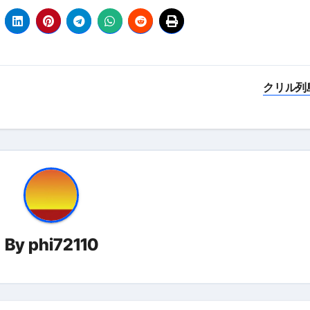
 （ブルーレイディスク）
航空券0円てマジ？&アジア飯食べ尽くし
horts
クリル列
#shorts
 domenica! – Podcast #8
【ペスト・ジェノベーゼ】が衝撃のうまさ！
タリアンの名店 イルギオットーネの厨房風景｜料理王国 | 
By
phi72110