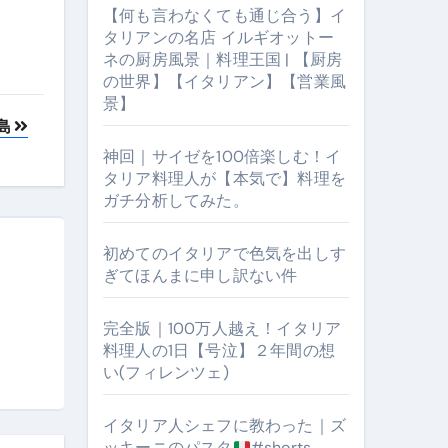
【何も言わなくても通じ合う】イ
タリアンの名店 イルギオットー
ネの厨房風景｜料理王国 | 【厨房
の世界】【イタリアン】【営業風
景】
島
神回｜サイゼを100倍楽しむ！イ
タリア料理人が【本気で】料理を
ガチ分析してみた。
【厨房の世界】【イタリアン】【営業風景】
初めてのイタリアで色気を出しす
ぎてほんまに申し訳ない件
完全版｜100万人越え！イタリア
料理人の1日【号泣】２年間の想
い(フィレンツェ)
イタリア人シェフに教わった｜ズ
ッキーニのパスタ
#shorts