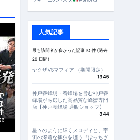
人気記事
最も訪問者が多かった記事 10 件 (過去
28 日間)
ヤクザVSマフィア （期間限定）
1345
神戸養蜂場・養蜂場を営む神戸養
で
蜂場が厳選した高品質な蜂蜜専門
ほ
店【神戸養蜂場 通販ショップ】
件
344
26
星々のように輝くメロディと、宇
宙の深遠な孤独を纏う『ぼっちざ