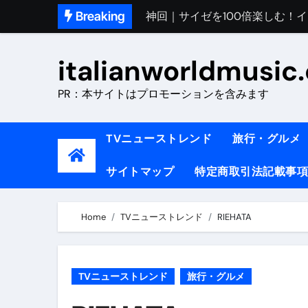
Skip
Breaking
初めてのイタリアで色気を出し
to
完全版｜100万人越え！イタリア
content
italianworldmusic
イタリア人シェフに教わった｜
PR：本サイトはプロモーションを含みます
​「イタリア旅行最高！いつか移
イタリアNo. 1肉料理【ポルケッ
TVニューストレンド
旅行・グルメ
【イタリア】グルメと絶景の子
サイトマップ
特定商取引法記載事項
ラビッド・ドッグズ （ブルーレ
【vlog】超弾丸！！！仕事終わ
Home
TVニューストレンド
RIEHATA
【カルボナーラの世界】イタリア料理
TRUE COLORS （ブルーレイデ
TVニューストレンド
旅行・グルメ
TRUE COLORS