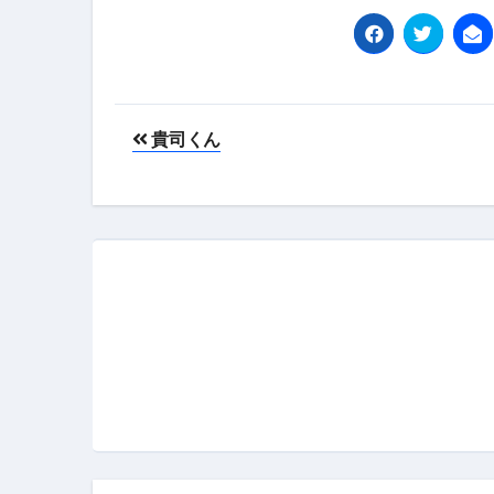
フェノミナ-4K吹替音声収録版-
2026年料理人ローマへ行く！
今年一番美味しい【卵かけご飯】#s
投
貴司くん
イタリア流
カリカリ羽つきポテト
稿
イタリア旅行体験談＆オススメスポット｜a
ナ
本場イタリア観光客の来ない店
ビ
【何も言わなくても通じ合う】イ
ゲ
ー
シ
ョ
ン