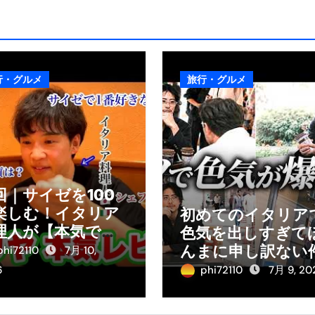
行・グルメ
旅行・グルメ
回｜サイゼを100
楽しむ！イタリア
初めてのイタリア
理人が【本気で】
色気を出しすぎて
理をガチ分析して
んまに申し訳ない
phi72110
7月 10,
た。
6
phi72110
7月 9, 20