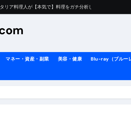
すぎてほんまに申し訳ない件
料理人の1日【号泣】２年間の想い(フィレンツェ)
.com
ズッキーニのパスタ
#shorts
住したい！」と思っている人が見たら、一瞬で現実に引き戻さ
タ】スーパーの豚肉が大変身#shorts
マネー・資産・副業
美容・健康
Blu-ray（ブル
連れイタリア旅行
南イタリアの楽園・ポジターノ＆アマル
イディスク）
りに3都市巡る、４泊６日イタリア女子旅vlog
 #Shorts
ィスク）