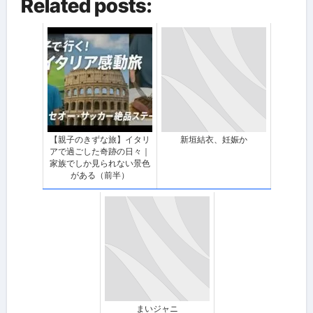
Related posts:
【親子のきずな旅】イタリ
新垣結衣、妊娠か
アで過ごした奇跡の日々｜
家族でしか見られない景色
がある（前半）
まいジャニ