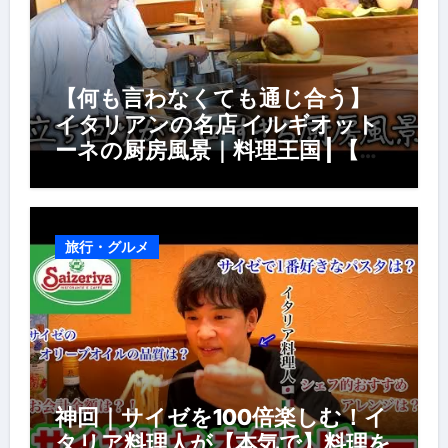
【何も言わなくても通じ合う】
イタリアンの名店 イルギオット
ーネの厨房風景｜料理王国 | 【厨
房の世界】【イタリアン】【営業
風景】
旅行・グルメ
神回｜サイゼを100倍楽しむ！イ
タリア料理人が【本気で】料理を