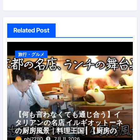
シ
ョ
ン
Related Post
旅行・グルメ
【何も言わなくても通じ合う】イ
タリアンの名店 イルギオットーネ
の厨房風景｜料理王国 | 【厨房の世
界】【イタリアン】【営業風景】
phi72110
7月 11, 2026