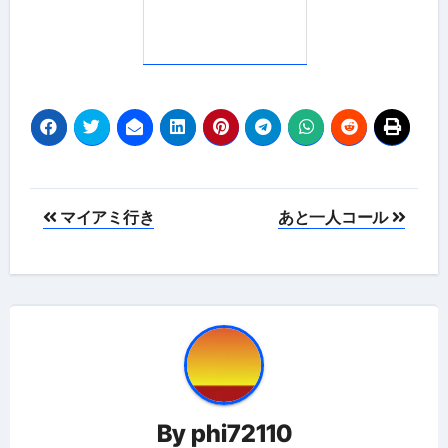
投
マイアミ行き
あと一人コール
稿
ナ
ビ
ゲ
ー
By
phi72110