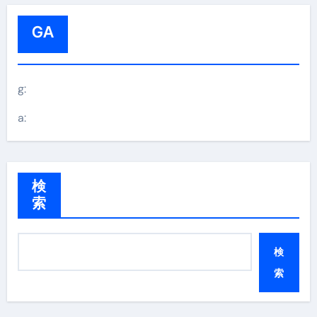
GA
g:
a:
検
索
検
索