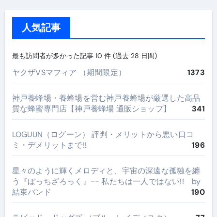
人気記事
最も訪問者が多かった記事 10 件 (過去 28 日間)
ヤクザVSマフィア （期間限定）
1373
神戸養蜂場・養蜂場を営む神戸養蜂場が厳選した高品
質な蜂蜜専門店【神戸養蜂場 通販ショップ】
341
LOGUUN（ログーン） 評判・メリットから悪い口コ
ミ・デメリットまで!!
196
星々のように輝くメロディと、宇宙の深遠な孤独を纏
う『ぼっちざろっく』-- 私たちは一人ではない!! by
結束バンド
190