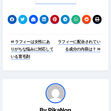
投
ラフィーは女性にあ
ラフィーに配合されてい
稿
りがちな悩みに対応して
る成分の内容は？
いる育毛剤
ナ
ビ
ゲ
ー
シ
ョ
By
PikaNon