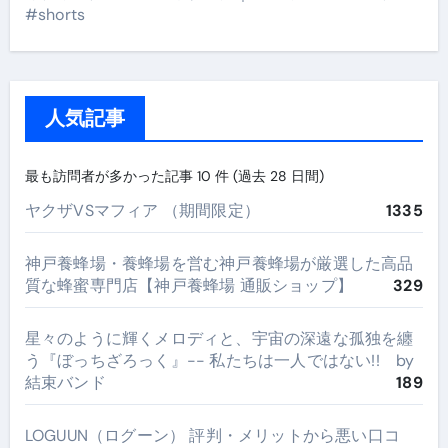
#shorts
人気記事
最も訪問者が多かった記事 10 件 (過去 28 日間)
ヤクザVSマフィア （期間限定）
1335
神戸養蜂場・養蜂場を営む神戸養蜂場が厳選した高品
質な蜂蜜専門店【神戸養蜂場 通販ショップ】
329
星々のように輝くメロディと、宇宙の深遠な孤独を纏
う『ぼっちざろっく』-- 私たちは一人ではない!! by
結束バンド
189
LOGUUN（ログーン） 評判・メリットから悪い口コ