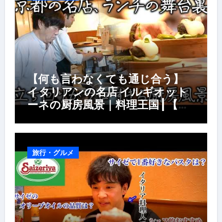
【何も言わなくても通じ合う】
イタリアンの名店 イルギオット
ーネの厨房風景｜料理王国 | 【厨
房の世界】【イタリアン】【営業
風景】
旅行・グルメ