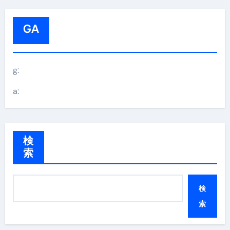
GA
g:
a:
検
索
検
索