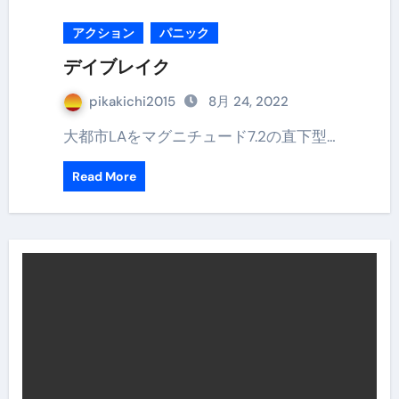
アクション
パニック
デイブレイク
pikakichi2015
8月 24, 2022
大都市LAをマグニチュード7.2の直下型…
Read More