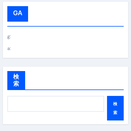
ペ
GA
ー
ジ
g:
送
a:
り
検
索
検
索