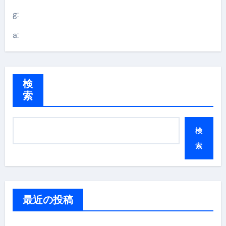
g:
a:
検
索
検
索
最近の投稿