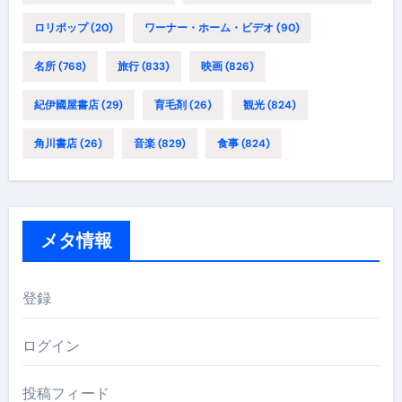
ロリポップ
(20)
ワーナー・ホーム・ビデオ
(90)
名所
(768)
旅行
(833)
映画
(826)
紀伊國屋書店
(29)
育毛剤
(26)
観光
(824)
角川書店
(26)
音楽
(829)
食事
(824)
メタ情報
登録
ログイン
投稿フィード