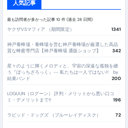
人気記事
最も訪問者が多かった記事 10 件 (過去 28 日間)
ヤクザVSマフィア （期間限定）
1341
神戸養蜂場・養蜂場を営む神戸養蜂場が厳選した高品
質な蜂蜜専門店【神戸養蜂場 通販ショップ】
342
星々のように輝くメロディと、宇宙の深遠な孤独を纏
う『ぼっちざろっく』-- 私たちは一人ではない!! by
結束バンド
200
LOGUUN（ログーン） 評判・メリットから悪い口コ
ミ・デメリットまで!!
196
ラビッド・ドッグズ （ブルーレイディスク）
72