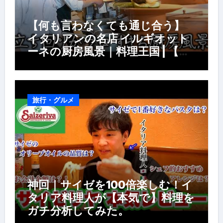
【何も言わなくても通じ合う】
イタリアンの名店 イルギオット
ーネの厨房風景｜料理王国 | 【厨
房の世界】【イタリアン】【営業
風景】
旅行・グルメ
神回｜サイゼを100倍楽しむ！イ
タリア料理人が【本気で】料理を
ガチ分析してみた。