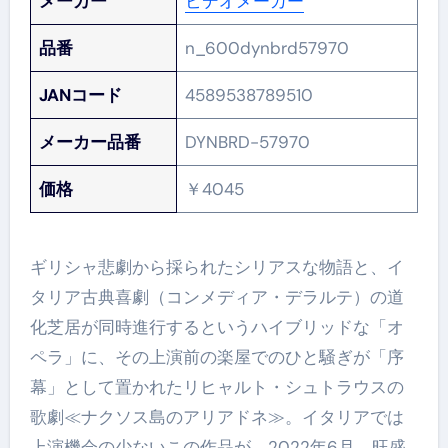
メーカー
ビデオメーカー
品番
n_600dynbrd57970
JANコード
4589538789510
メーカー品番
DYNBRD-57970
価格
￥4045
ギリシャ悲劇から採られたシリアスな物語と、イ
タリア古典喜劇（コンメディア・デラルテ）の道
化芝居が同時進行するというハイブリッドな「オ
ペラ」に、その上演前の楽屋でのひと騒ぎが「序
幕」として置かれたリヒャルト・シュトラウスの
歌劇≪ナクソス島のアリアドネ≫。イタリアでは
上演機会の少ないこの作品が、2022年6月、旺盛