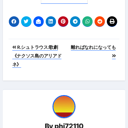
投
R.シュトラウス:歌劇
離ればなれになっても
稿
《ナクソス島のアリアド
ネ》
ナ
ビ
ゲ
ー
シ
ョ
By
phi72110