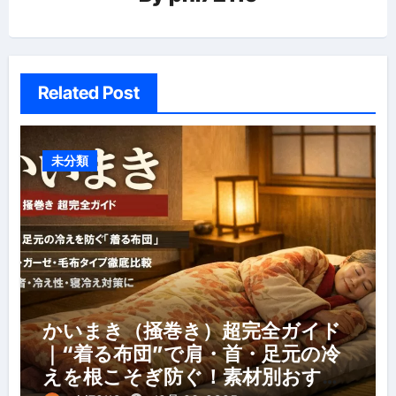
ン
Related Post
未分類
かいまき（掻巻き）超完全ガイド
｜“着る布団”で肩・首・足元の冷
えを根こそぎ防ぐ！素材別おすす