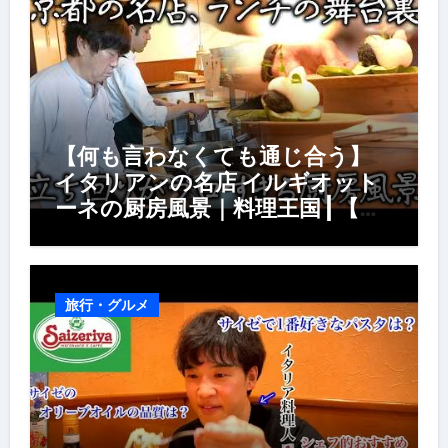
【何も言わなくても通じ合う】
イタリアンの名店 イルギオット
ーネの厨房風景｜料理王国 | 【厨
房の世界】【イタリアン】【営業
風景】
旅行・グルメ