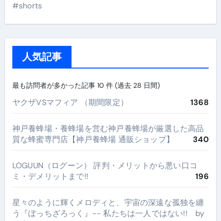
#shorts
人気記事
最も訪問者が多かった記事 10 件 (過去 28 日間)
ヤクザVSマフィア （期間限定）
1368
神戸養蜂場・養蜂場を営む神戸養蜂場が厳選した高品
質な蜂蜜専門店【神戸養蜂場 通販ショップ】
340
LOGUUN（ログーン） 評判・メリットから悪い口コ
ミ・デメリットまで!!
196
星々のように輝くメロディと、宇宙の深遠な孤独を纏
う『ぼっちざろっく』-- 私たちは一人ではない!! by