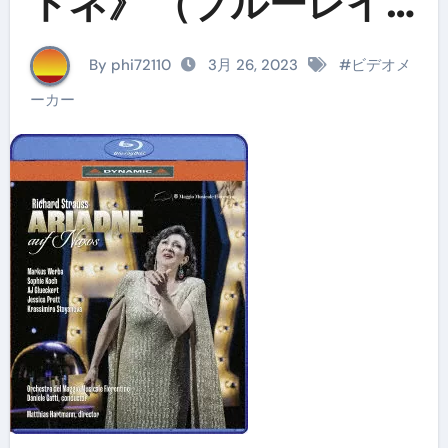
ドネ》 （ブルーレイ
ディスク）
By phi72110
3月 26, 2023
#
ビデオメ
ーカー