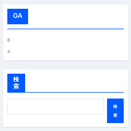
GA
g:
a:
検
索
検
索