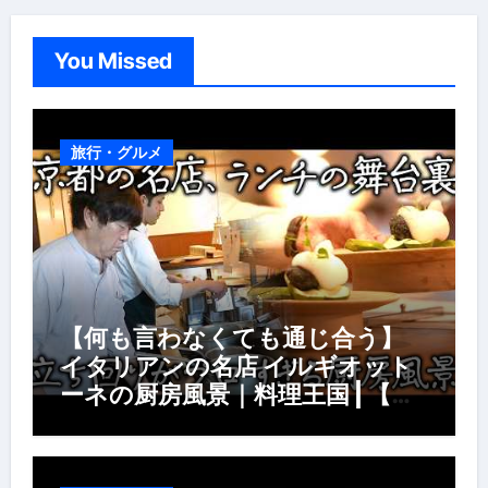
You Missed
旅行・グルメ
【何も言わなくても通じ合う】
イタリアンの名店 イルギオット
ーネの厨房風景｜料理王国 | 【厨
房の世界】【イタリアン】【営業
風景】