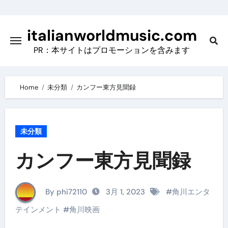
Skip
to
italianworldmusic.com
content
PR：本サイトはプロモーションを含みます
Home
未分類
カンフー東方見聞録
未分類
カンフー東方見聞録
By phi72110
3月 1, 2023
#
角川エンタ
テインメント
#
角川映画