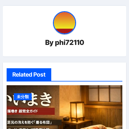
ー
シ
ョ
By
phi72110
ン
Related Post
未分類