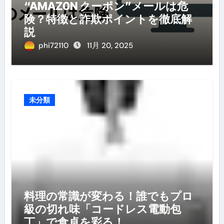
“AMAZ0N クーポン”メールは危
険？特徴と詐欺ポイントを徹底解
説
phi72110
11月 20, 2025
未分類
料理の常識が変わる！誰でもプロ
級の切れ味「コードレス電動包
丁」で食卓を彩る！