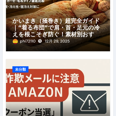
かいまき（掻巻き）超完全ガイド
｜“着る布団”で肩・首・足元の冷
えを根こそぎ防ぐ！素材別おすす
め・選び方・洗い方・Q&Aまで
phi72110
12月 29, 2025
未分類