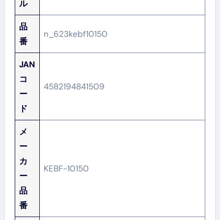
ル
品
n_623kebf10150
番
JAN
コ
4582194841509
ー
ド
メ
ー
カ
KEBF-10150
ー
品
番