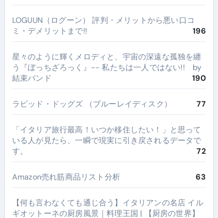
LOGUUN（ログーン） 評判・メリットから悪い口コ
ミ・デメリットまで!!
196
星々のように輝くメロディと、宇宙の深遠な孤独を纏
う『ぼっちざろっく』-- 私たちは一人ではない!! by
結束バンド
190
ラビッド・ドッグズ （ブルーレイディスク）
77
​「イタリア旅行最高！いつか移住したい！」と思って
いる人が見たら、一瞬で現実に引き戻されるデータで
す。
72
Amazon売れ筋商品リスト分析
63
【何も言わなくても通じ合う】イタリアンの名店 イル
ギオットーネの厨房風景｜料理王国 | 【厨房の世界】