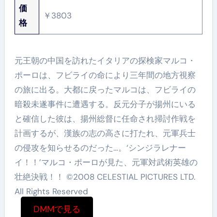
価
￥3803
格
元王朝の中国を訪れたイタリアの探検家マルコ・
ポーロは、フビライの命により三年間の地方視察
の旅に出る。大都に戻ったマルコは、フビライの
暗殺未遂事件に遭遇する。反元分子が揚州にいる
と確信した彼は、揚州総督に任命され掃討作戦を
計画するが、漢族の志の高さに打たれ、元軍兵士
の侵攻を知らせるのだった…。‘シンジラレナー
イ！！’マルコ・ポーロが見た、元軍対武術英雄の
壮絶決戦！！ ©2008 CELESTIAL PICTURES LTD.
All Rights Reserved
DMMで見る