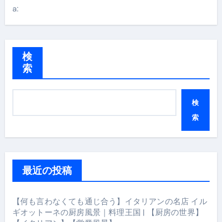
a:
検
索
検
索
最近の投稿
【何も言わなくても通じ合う】イタリアンの名店 イル
ギオットーネの厨房風景｜料理王国 | 【厨房の世界】