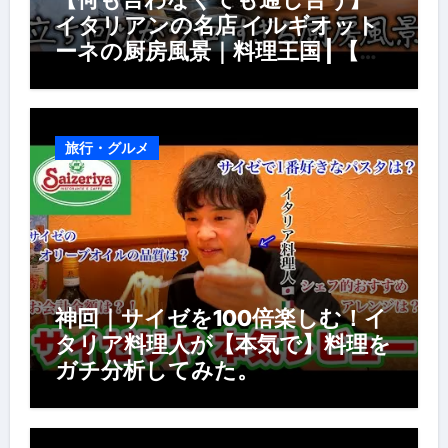
イタリアンの名店 イルギオット
ーネの厨房風景｜料理王国 | 【厨
房の世界】【イタリアン】【営業
風景】
旅行・グルメ
神回｜サイゼを100倍楽しむ！イ
タリア料理人が【本気で】料理を
ガチ分析してみた。