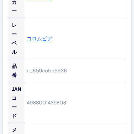
カ
ー
レ
ー
コロムビア
ベ
ル
品
n_659cobo5936
番
JAN
コ
4988001435808
ー
ド
メ