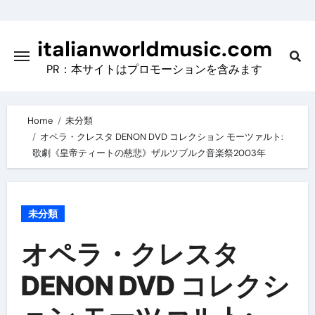
Skip
to
italianworldmusic.com
content
PR：本サイトはプロモーションを含みます
Home
未分類
オペラ・クレスタ DENON DVD コレクション モーツァルト:
歌劇《皇帝ティートの慈悲》ザルツブルク音楽祭2003年
未分類
オペラ・クレスタ
DENON DVD コレクシ