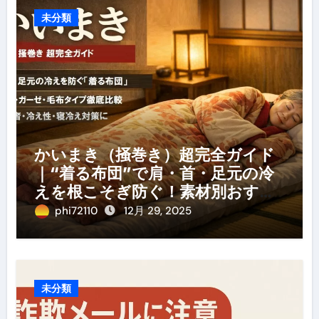
未分類
かいまき（掻巻き）超完全ガイド
｜“着る布団”で肩・首・足元の冷
えを根こそぎ防ぐ！素材別おすす
め・選び方・洗い方・Q&Aまで
phi72110
12月 29, 2025
未分類