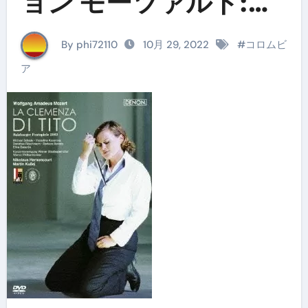
ョン モーツァルト:歌
劇《皇帝ティートの慈
By phi72110
10月 29, 2022
#
コロムビ
悲》ザルツブルク音楽
ア
祭2003年