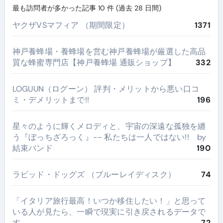
最も訪問者が多かった記事 10 件 (過去 28 日間)
ヤクザVSマフィア （期間限定）
1371
神戸養蜂場・養蜂場を営む神戸養蜂場が厳選した高品
質な蜂蜜専門店【神戸養蜂場 通販ショップ】
332
LOGUUN（ログーン） 評判・メリットから悪い口コ
ミ・デメリットまで!!
196
星々のように輝くメロディと、宇宙の深遠な孤独を纏
う『ぼっちざろっく』-- 私たちは一人ではない!! by
結束バンド
190
ラビッド・ドッグズ （ブルーレイディスク）
74
​「イタリア旅行最高！いつか移住したい！」と思って
いる人が見たら、一瞬で現実に引き戻されるデータで
す。
72