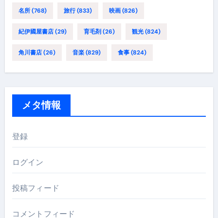
名所
(768)
旅行
(833)
映画
(826)
紀伊國屋書店
(29)
育毛剤
(26)
観光
(824)
角川書店
(26)
音楽
(829)
食事
(824)
メタ情報
登録
ログイン
投稿フィード
コメントフィード