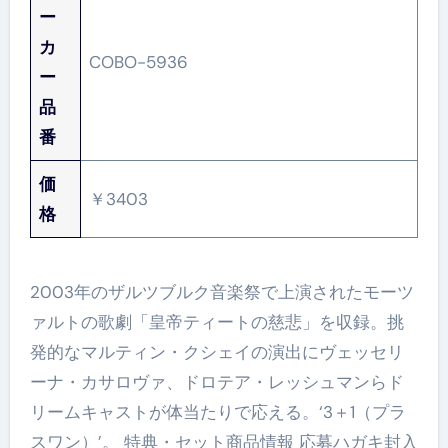
ー
カ
COBO-5936
ー
品
番
価
￥3403
格
2003年のザルツブルク音楽祭で上演されたモーツ
ァルトの歌劇「皇帝ティートの慈悲」を収録。挑
発的なマルティン・クシェイの演出にヴェッセリ
ーナ・カサロヴァ、ドロテア・レッシュマンらド
リームキャストが体当たりで応える。‘3＋1（プラ
スワン）’。 特典・セット商品情報 応募ハガキ封入