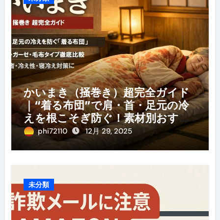
かいまき（掻巻き）超完全ガイド
｜“着る布団”で肩・首・足元の冷
えを根こそぎ防ぐ！素材別おすす
め・選び方・洗い方・Q&Aまで
phi72110
12月 29, 2025
未分類