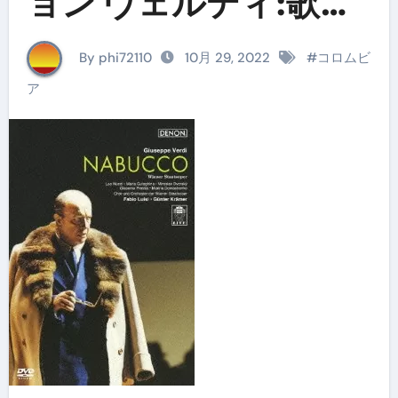
ョン ヴェルディ:歌劇
《ナブッコ》ウィーン
By phi72110
10月 29, 2022
#
コロムビ
国立歌劇場2001年
ア