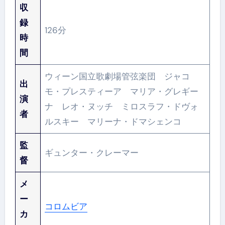
収
録
126分
時
間
ウィーン国立歌劇場管弦楽団 ジャコ
出
モ・プレスティーア マリア・グレギー
演
ナ レオ・ヌッチ ミロスラフ・ドヴォ
者
ルスキー マリーナ・ドマシェンコ
監
ギュンター・クレーマー
督
メ
ー
コロムビア
カ