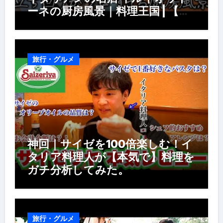
ーネの厨房風景｜料理王国 | 【厨
房の世界】【イタリアン】【営業
風景】
旅行・グルメ
神回｜サイゼを100倍楽しむ！イ
タリア料理人が【本気で】料理を
ガチ分析してみた。
旅行・グルメ