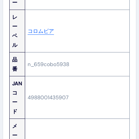
ー
レ
ー
コロムビア
ベ
ル
品
n_659cobo5938
番
JAN
コ
4988001435907
ー
ド
メ
ー