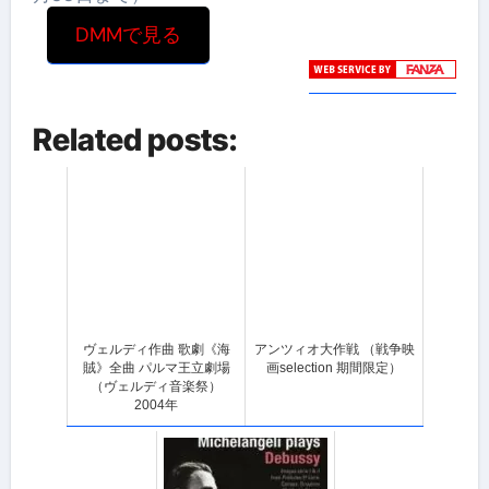
DMMで見る
Related posts:
ヴェルディ作曲 歌劇《海
アンツィオ大作戦 （戦争映
賊》全曲 パルマ王立劇場
画selection 期間限定）
（ヴェルディ音楽祭）
2004年