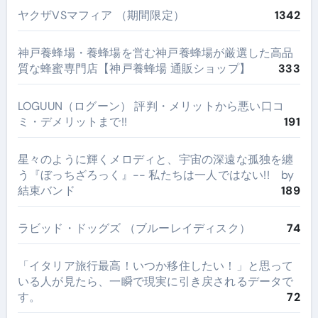
ヤクザVSマフィア （期間限定）
1342
神戸養蜂場・養蜂場を営む神戸養蜂場が厳選した高品
質な蜂蜜専門店【神戸養蜂場 通販ショップ】
333
LOGUUN（ログーン） 評判・メリットから悪い口コ
ミ・デメリットまで!!
191
星々のように輝くメロディと、宇宙の深遠な孤独を纏
う『ぼっちざろっく』-- 私たちは一人ではない!! by
結束バンド
189
ラビッド・ドッグズ （ブルーレイディスク）
74
​「イタリア旅行最高！いつか移住したい！」と思って
いる人が見たら、一瞬で現実に引き戻されるデータで
す。
72