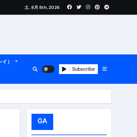
土. 8月 8th, 2026
れるデータです。
ーレイ）
フィ海岸へ！
トラブル回避のリアルな裏技アドバイスも
Subscribe
GA