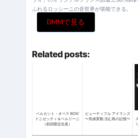
ふれるロッシーニの音世界が堪能できる。
DMMで見る
Related posts:
ベルカント・オペラ BOX/
ビューティフル アイランズ
ドニゼッティ＆ベルリーニ
〜気候変動 沈む島の記憶〜
（初回限定生産）