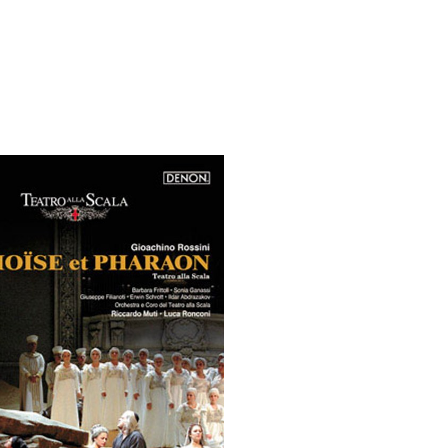
 （ブルーレイディスク）
航空券0円てマジ？&アジア飯食べ尽くし
horts
#shorts
 domenica! – Podcast #8
【ペスト・ジェノベーゼ】が衝撃のうまさ！
タリアンの名店 イルギオットーネの厨房風景｜料理王国 | 