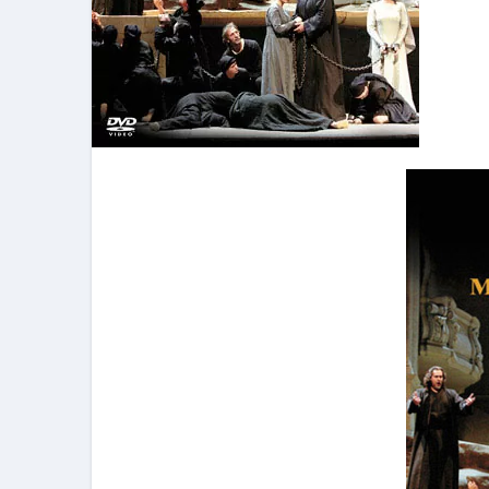
フェノミナ-4K吹替音声収録版-
2026年料理人ローマへ行く！
今年一番美味しい【卵かけご飯】#s
イタリア流
カリカリ羽つきポテト
イタリア旅行体験談＆オススメスポット｜a
本場イタリア観光客の来ない店
【何も言わなくても通じ合う】イ