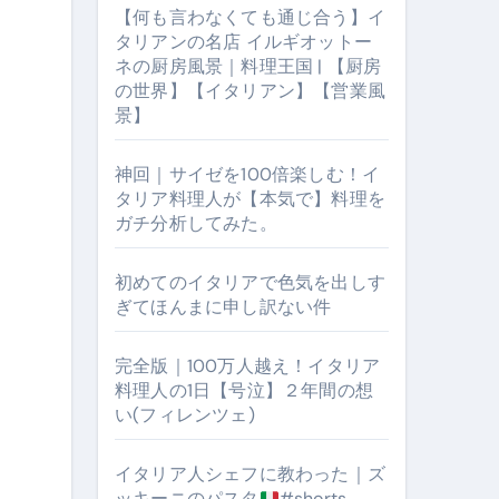
【何も言わなくても通じ合う】イ
タリアンの名店 イルギオットー
ネの厨房風景｜料理王国 | 【厨房
の世界】【イタリアン】【営業風
景】
神回｜サイゼを100倍楽しむ！イ
タリア料理人が【本気で】料理を
ガチ分析してみた。
【厨房の世界】【イタリアン】【営業風景】
初めてのイタリアで色気を出しす
ぎてほんまに申し訳ない件
完全版｜100万人越え！イタリア
料理人の1日【号泣】２年間の想
い(フィレンツェ)
イタリア人シェフに教わった｜ズ
ッキーニのパスタ
#shorts