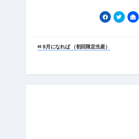
投
9月になれば （初回限定生産）
稿
ナ
ビ
ゲ
ー
シ
ョ