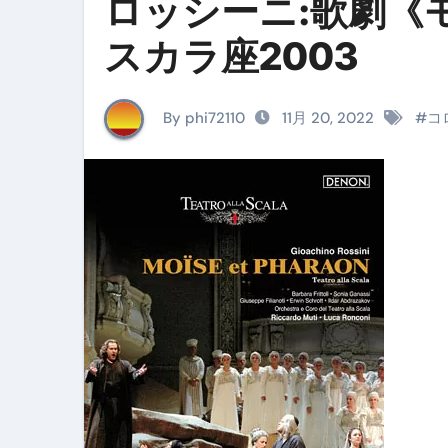
ロッシーニ:歌劇《
イタリア料理店【営業風景】週
スカラ座2003
笑む窓のある家 4K修復版 （ブ
ゼダー/死霊の復活祭 （ブルー
By phi72110
11月 20, 2022
#
コ
死ぬまでに行きたい！【３つ星
【Vlog：July 2025】マリナ
イタリアでの最後の仕事【帰国
Lake Como, Italy VLOG | Awesom
【Instagram Live】イタ
【賄いラーメン】人生初の二郎
【トマトパスタ】三ツ星シェフのパ
フェノミナ-4K吹替音声収録版 SPEC