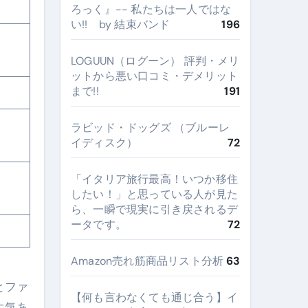
ろっく』-- 私たちは一人ではな
い!! by 結束バンド
196
LOGUUN（ログーン） 評判・メリ
ットから悪い口コミ・デメリット
まで!!
191
ラビッド・ドッグズ （ブルーレ
イディスク）
72
​「イタリア旅行最高！いつか移住
したい！」と思っている人が見た
ら、一瞬で現実に引き戻されるデ
ータです。
72
Amazon売れ筋商品リスト分析
63
とファ
【何も言わなくても通じ合う】イ
生気あ