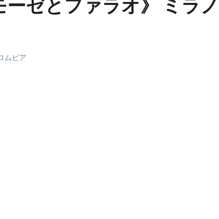
モーゼとファラオ》 ミラ
末ビリビリのランチ営業
ルーレイディスク）
レイディスク）
ロムビア
】ベストレストランを体験してみた結果…
と過ごしたイタリア
前最後の一週間】さよなら！イタリア！
e things to do in Lake Como!
リア行きの飛行機乗り遅れ事件について
系ラーメン！イタリア人シェフ達に作ってみた結果…
スタを完全再現 #shorts
IAL-（4K ULTRA HD）