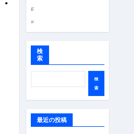
ノ・
g:
a:
検
索
検
索
最近の投稿