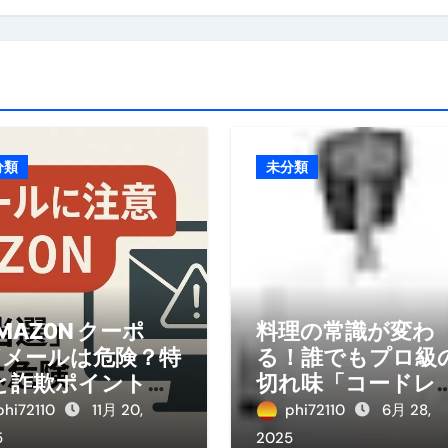
分類
未分類
MAZ0N クーポ
料理の常識が変わ
”メールは危険？特
る！誰でもプロ級
と詐欺ポイントを
切れ味「コードレ
底解説
電動包丁」で食卓
phi72110
11月 20,
phi72110
6月 28,
彩る！
5
2025