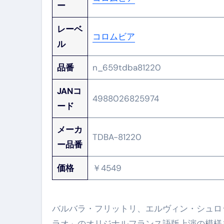
ー
レーベ
コロムビア
ル
品番
n_659tdba81220
JANコ
4988026825974
ード
メーカ
TDBA-81220
ー品番
価格
￥4549
バルバラ・フリットリ、エルヴィン・シュロ
ラオ」のオリジナルフランス語版上演の模様