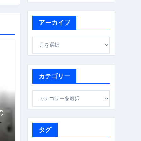
アーカイブ
ア
ー
カ
イ
ブ
カテゴリー
カ
テ
の
ゴ
ス
リ
を
ー
タグ