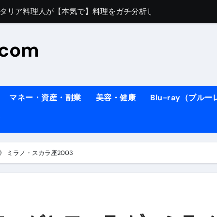
すぎてほんまに申し訳ない件
料理人の1日【号泣】２年間の想い(フィレンツェ)
.com
ズッキーニのパスタ
#shorts
住したい！」と思っている人が見たら、一瞬で現実に引き戻さ
タ】スーパーの豚肉が大変身#shorts
マネー・資産・副業
美容・健康
Blu-ray（ブル
連れイタリア旅行
南イタリアの楽園・ポジターノ＆アマル
イディスク）
りに3都市巡る、４泊６日イタリア女子旅vlog
 ミラノ・スカラ座2003
 #Shorts
ィスク）