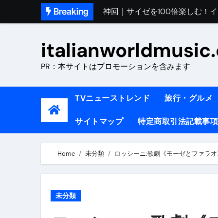
Skip
Breaking
初めてのイタリアで色気を出し
to
完全版｜100万人越え！イタリア
content
italianworldmusic
イタリア人シェフに教わった｜
PR：本サイトはプロモーションを含みます
​「イタリア旅行最高！いつか移
イタリアNo. 1肉料理【ポルケッ
TVニューストレンド
旅行・グルメ
【イタリア】グルメと絶景の子
サイトマップ
特定商取引法記載事項
ラビッド・ドッグズ （ブルーレ
【vlog】超弾丸！！！仕事終わ
Home
未分類
ロッシーニ:歌劇《モーゼとファラオ》
【カルボナーラの世界】イタリア料理
TRUE COLORS （ブルーレイデ
未分類
TRUE COLORS