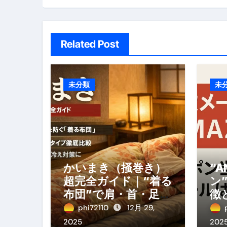
ン
Related Post
未分類
未
かいまき（掻巻き）
“A
超完全ガイド｜“着る
ン
布団”で肩・首・足元
徴
の冷えを根こそぎ防
徹
phi72110
12月 29,
ぐ！素材別おすす
2025
202