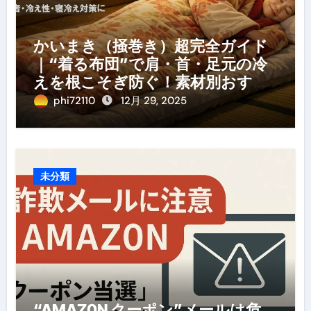
かいまき（掻巻き）超完全ガイド
｜“着る布団”で肩・首・足元の冷
えを根こそぎ防ぐ！素材別おすす
め・選び方・洗い方・Q&Aまで
phi72110
12月 29, 2025
未分類
“AMAZ0N クーポン”メールは危