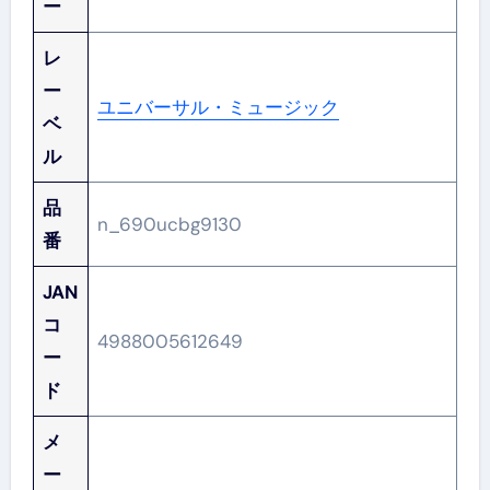
ー
レ
ー
ユニバーサル・ミュージック
ベ
ル
品
n_690ucbg9130
番
JAN
コ
4988005612649
ー
ド
メ
ー