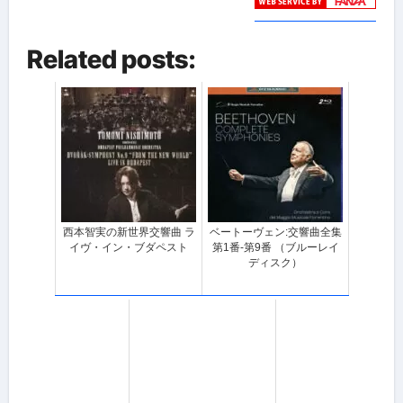
Related posts:
西本智実の新世界交響曲 ラ
ベートーヴェン:交響曲全集
イヴ・イン・ブダペスト
第1番-第9番 （ブルーレイ
ディスク）