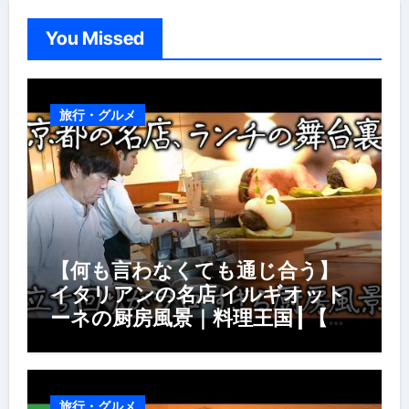
You Missed
旅行・グルメ
【何も言わなくても通じ合う】
イタリアンの名店 イルギオット
ーネの厨房風景｜料理王国 | 【厨
房の世界】【イタリアン】【営業
風景】
旅行・グルメ