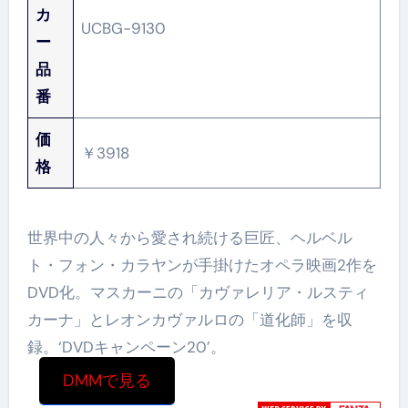
カ
UCBG-9130
ー
品
番
価
￥3918
格
世界中の人々から愛され続ける巨匠、ヘルベル
ト・フォン・カラヤンが手掛けたオペラ映画2作を
DVD化。マスカーニの「カヴァレリア・ルスティ
カーナ」とレオンカヴァルロの「道化師」を収
録。‘DVDキャンペーン20’。
DMMで見る