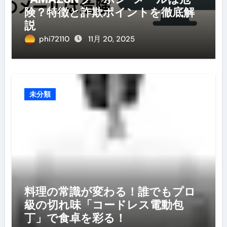
険？特徴と詐欺ポイントを徹底解
説
phi72110
11月 20, 2025
未分類
料理の常識が変わる！誰でもプロ
級の切れ味「コードレス電動包
丁」で食卓を彩る！