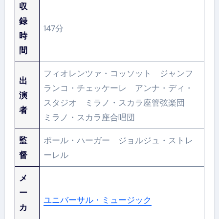
収
録
147分
時
間
フィオレンツァ・コッソット ジャンフ
出
ランコ・チェッケーレ アンナ・ディ・
演
スタジオ ミラノ・スカラ座管弦楽団
者
ミラノ・スカラ座合唱団
監
ポール・ハーガー ジョルジュ・ストレ
督
ーレル
メ
ー
ユニバーサル・ミュージック
カ