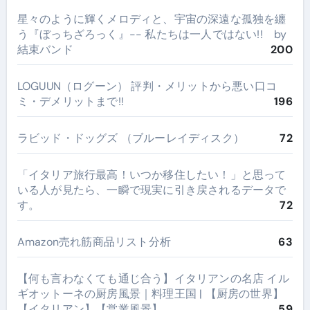
星々のように輝くメロディと、宇宙の深遠な孤独を纏
う『ぼっちざろっく』-- 私たちは一人ではない!! by
結束バンド
200
LOGUUN（ログーン） 評判・メリットから悪い口コ
ミ・デメリットまで!!
196
ラビッド・ドッグズ （ブルーレイディスク）
72
​「イタリア旅行最高！いつか移住したい！」と思って
いる人が見たら、一瞬で現実に引き戻されるデータで
す。
72
Amazon売れ筋商品リスト分析
63
【何も言わなくても通じ合う】イタリアンの名店 イル
ギオットーネの厨房風景｜料理王国 | 【厨房の世界】
【イタリアン】【営業風景】
59