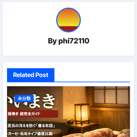
ー
シ
ョ
By
phi72110
ン
Related Post
未分類