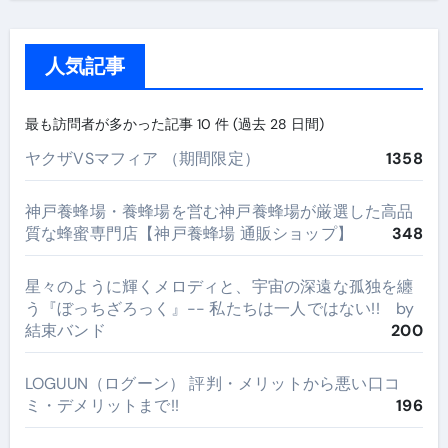
人気記事
最も訪問者が多かった記事 10 件 (過去 28 日間)
ヤクザVSマフィア （期間限定）
1358
神戸養蜂場・養蜂場を営む神戸養蜂場が厳選した高品
質な蜂蜜専門店【神戸養蜂場 通販ショップ】
348
星々のように輝くメロディと、宇宙の深遠な孤独を纏
う『ぼっちざろっく』-- 私たちは一人ではない!! by
結束バンド
200
LOGUUN（ログーン） 評判・メリットから悪い口コ
ミ・デメリットまで!!
196