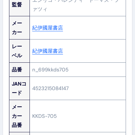
エンリコ・パレンティ トーマス・フ
監督
ァツィ
メー
紀伊國屋書店
カー
レー
紀伊國屋書店
ベル
品番
n_699kkds705
JANコ
4523215084147
ード
メー
カー
KKDS-705
品番