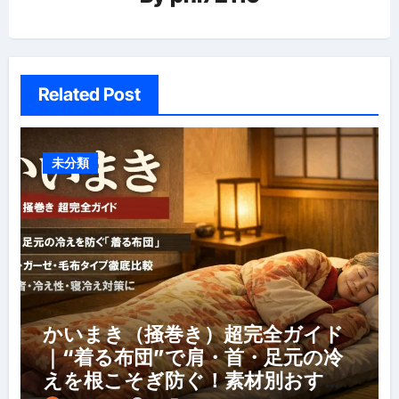
ン
Related Post
未分類
かいまき（掻巻き）超完全ガイド
｜“着る布団”で肩・首・足元の冷
えを根こそぎ防ぐ！素材別おすす