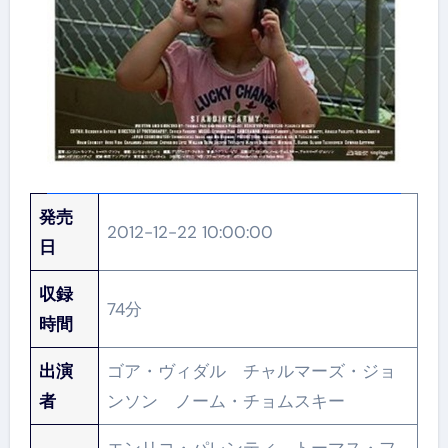
発売
2012-12-22 10:00:00
日
収録
74分
時間
出演
ゴア・ヴィダル チャルマーズ・ジョ
者
ンソン ノーム・チョムスキー