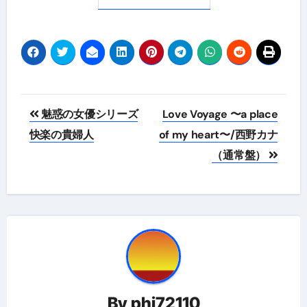
投
魅惑の女優シリーズ
Love Voyage 〜a place
稿
快楽の貴婦人
of my heart〜/西野カナ
（通常盤）
ナ
ビ
ゲ
ー
シ
ョ
By
phi72110