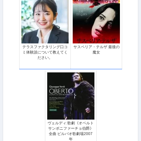
テラスファクタリング口コ
サスペリア・テルザ 最後の
ミ体験談について教えてく
魔女
ださい。
ヴェルディ:歌劇《オベルト
サンボニファーチョ伯爵》
全曲 ビルバオ歌劇場2007
年