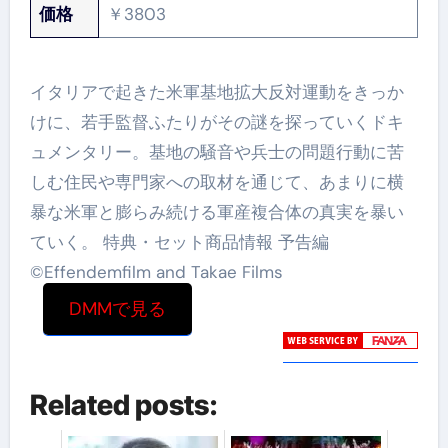
価格
￥3803
イタリアで起きた米軍基地拡大反対運動をきっか
けに、若手監督ふたりがその謎を探っていくドキ
ュメンタリー。基地の騒音や兵士の問題行動に苦
しむ住民や専門家への取材を通じて、あまりに横
暴な米軍と膨らみ続ける軍産複合体の真実を暴い
ていく。 特典・セット商品情報 予告編
©Effendemfilm and Takae Films
DMMで見る
Related posts: