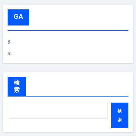
GA
g:
a:
検
索
検
索