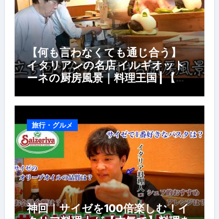
【何も言わなくても通じ合う】
イタリアンの名店 イルギオット
ーネの厨房風景｜料理王国 | 【厨
房の世界】【イタリアン】【営業
風景】
旅行・グルメ
神回｜サイゼを100倍楽しむ！イ