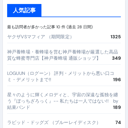
人気記事
最も訪問者が多かった記事 10 件 (過去 28 日間)
ヤクザVSマフィア （期間限定）
1325
神戸養蜂場・養蜂場を営む神戸養蜂場が厳選した高品
質な蜂蜜専門店【神戸養蜂場 通販ショップ】
349
LOGUUN（ログーン） 評判・メリットから悪い口コ
ミ・デメリットまで!!
196
星々のように輝くメロディと、宇宙の深遠な孤独を纏
う『ぼっちざろっく』-- 私たちは一人ではない!! by
結束バンド
189
ラビッド・ドッグズ （ブルーレイディスク）
74