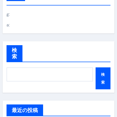
g:
a:
検
索
検
索
最近の投稿