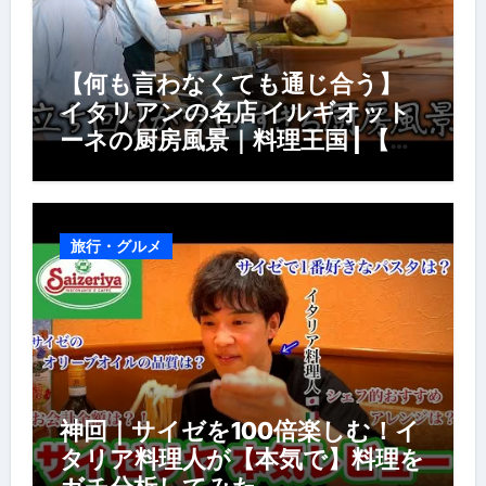
【何も言わなくても通じ合う】
イタリアンの名店 イルギオット
ーネの厨房風景｜料理王国 | 【厨
房の世界】【イタリアン】【営業
風景】
旅行・グルメ
神回｜サイゼを100倍楽しむ！イ
タリア料理人が【本気で】料理を