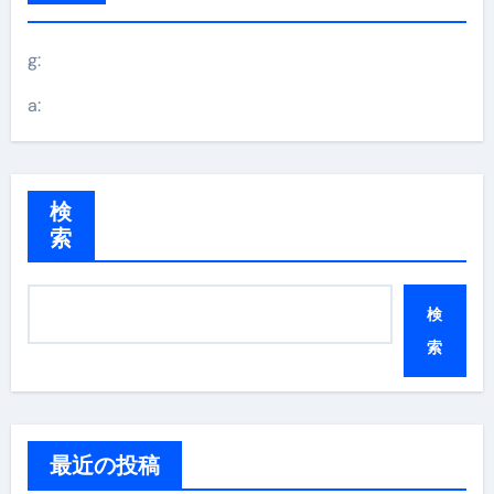
g:
a:
検
索
検
索
最近の投稿