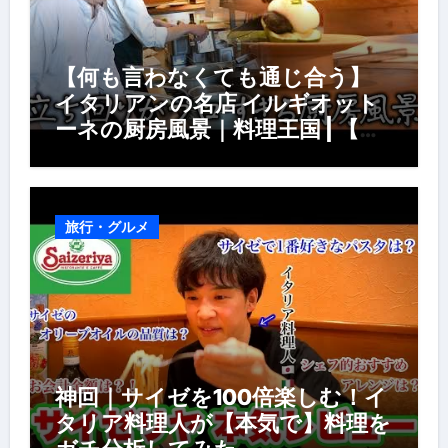
【何も言わなくても通じ合う】
イタリアンの名店 イルギオット
ーネの厨房風景｜料理王国 | 【厨
房の世界】【イタリアン】【営業
風景】
旅行・グルメ
神回｜サイゼを100倍楽しむ！イ
タリア料理人が【本気で】料理を