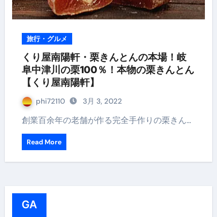
旅行・グルメ
くり屋南陽軒・栗きんとんの本場！岐
阜中津川の栗100％！本物の栗きんとん
【くり屋南陽軒】
phi72110
3月 3, 2022
創業百余年の老舗が作る完全手作りの栗きん…
Read More
GA