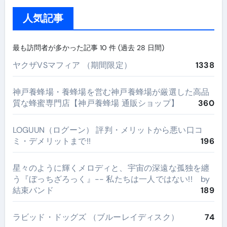
人気記事
最も訪問者が多かった記事 10 件 (過去 28 日間)
ヤクザVSマフィア （期間限定）
1338
神戸養蜂場・養蜂場を営む神戸養蜂場が厳選した高品
質な蜂蜜専門店【神戸養蜂場 通販ショップ】
360
LOGUUN（ログーン） 評判・メリットから悪い口コ
ミ・デメリットまで!!
196
星々のように輝くメロディと、宇宙の深遠な孤独を纏
う『ぼっちざろっく』-- 私たちは一人ではない!! by
結束バンド
189
ラビッド・ドッグズ （ブルーレイディスク）
74