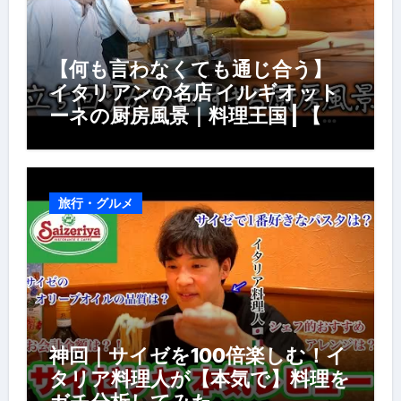
【何も言わなくても通じ合う】
イタリアンの名店 イルギオット
ーネの厨房風景｜料理王国 | 【厨
房の世界】【イタリアン】【営業
風景】
旅行・グルメ
神回｜サイゼを100倍楽しむ！イ
タリア料理人が【本気で】料理を