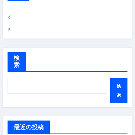
g:
a:
検
索
検
索
最近の投稿