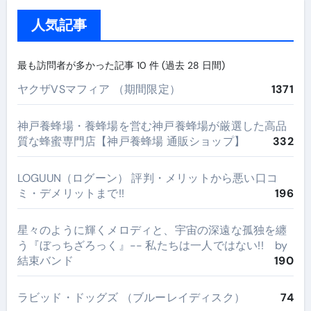
人気記事
最も訪問者が多かった記事 10 件 (過去 28 日間)
ヤクザVSマフィア （期間限定）
1371
神戸養蜂場・養蜂場を営む神戸養蜂場が厳選した高品
質な蜂蜜専門店【神戸養蜂場 通販ショップ】
332
LOGUUN（ログーン） 評判・メリットから悪い口コ
ミ・デメリットまで!!
196
星々のように輝くメロディと、宇宙の深遠な孤独を纏
う『ぼっちざろっく』-- 私たちは一人ではない!! by
結束バンド
190
ラビッド・ドッグズ （ブルーレイディスク）
74