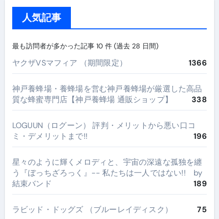
人気記事
最も訪問者が多かった記事 10 件 (過去 28 日間)
ヤクザVSマフィア （期間限定）
1366
神戸養蜂場・養蜂場を営む神戸養蜂場が厳選した高品
質な蜂蜜専門店【神戸養蜂場 通販ショップ】
338
LOGUUN（ログーン） 評判・メリットから悪い口コ
ミ・デメリットまで!!
196
星々のように輝くメロディと、宇宙の深遠な孤独を纏
う『ぼっちざろっく』-- 私たちは一人ではない!! by
結束バンド
189
ラビッド・ドッグズ （ブルーレイディスク）
75