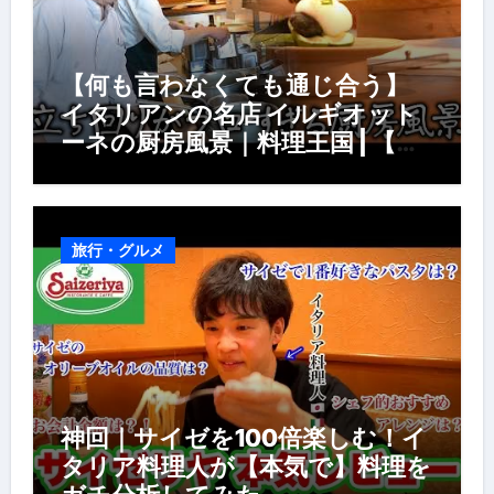
【何も言わなくても通じ合う】
イタリアンの名店 イルギオット
ーネの厨房風景｜料理王国 | 【厨
房の世界】【イタリアン】【営業
風景】
旅行・グルメ
神回｜サイゼを100倍楽しむ！イ
タリア料理人が【本気で】料理を