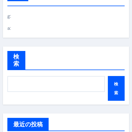
g:
a:
検
索
検
索
最近の投稿