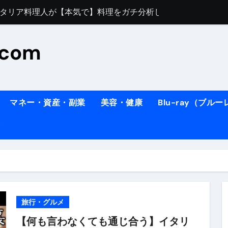
すぎてほんまに申し訳ない件
料理人の1日【号泣】２年間の想い(フィレンツェ)
.com
ズッキーニのパスタ
#shorts
住したい！」と思っている人が見たら、一瞬で現実に引き戻さ
タ】スーパーの豚肉が大変身#shorts
マネー・資産・副業
美容・健康
Blu-ray（ブル
連れイタリア旅行
南イタリアの楽園・ポジターノ＆アマル
イディスク）
りに3都市巡る、４泊６日イタリア女子旅vlog
 #Shorts
ィスク）
旅行・グルメ
【何も言わなくても通じ合う】イタリ