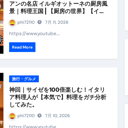
アンの名店 イルギオットーネの厨房風
末ビリビリのランチ営業
景｜料理王国 | 【厨房の世界】【イタ
ルーレイディスク）
リアン】【営業風景】
phi72110
7月 11, 2026
レイディスク）
https://www.youtube.…
】ベストレストランを体験してみた結果…
Read More
と過ごしたイタリア
前最後の一週間】さよなら！イタリア！
e things to do in Lake Como!
旅行・グルメ
リア行きの飛行機乗り遅れ事件について
神回｜サイゼを100倍楽しむ！イタリ
系ラーメン！イタリア人シェフ達に作ってみた結果…
ア料理人が【本気で】料理をガチ分析
してみた。
スタを完全再現 #shorts
phi72110
7月 10, 2026
IAL-（4K ULTRA HD）
https://www.youtube.…