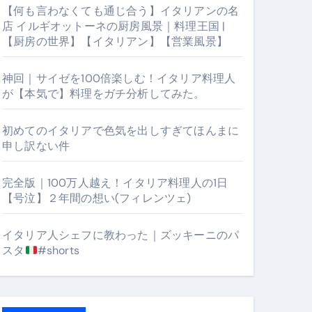
【何も言わなくても通じ合う】イタリアンの名
店 イルギオットーネの厨房風景｜料理王国 |
【厨房の世界】【イタリアン】【営業風景】
神回｜サイゼを100倍楽しむ！イタリア料理人
が【本気で】料理をガチ分析してみた。
初めてのイタリアで色気を出しすぎてほんまに
申し訳ない件
【厨房の世界】【イタリアン】【営業風景】
完全版｜100万人越え！イタリア料理人の1日
【号泣】２年間の想い(フィレンツェ)
イタリア人シェフに教わった｜ズッキーニのパ
スタ
#shorts