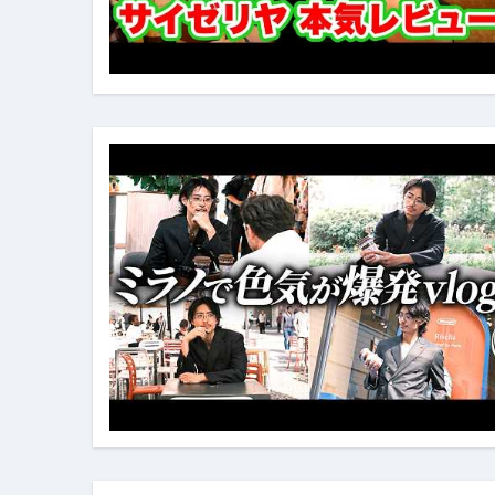
フェノミナ-4K吹替音声収録版-
2026年料理人ローマへ行く！
今年一番美味しい【卵かけご飯】#s
イタリア流
カリカリ羽つきポテト
イタリア旅行体験談＆オススメスポット｜a
本場イタリア観光客の来ない店
【何も言わなくても通じ合う】イ