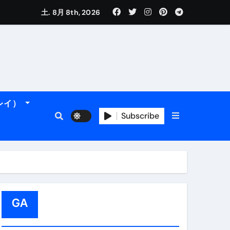
土. 8月 8th, 2026
れるデータです。
ーレイ）
フィ海岸へ！
トラブル回避のリアルな裏技アドバイスも
Subscribe
GA