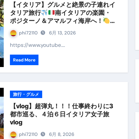
【イタリア】グルメと絶景の子連れイ
タリア旅行
南イタリアの楽園・
ポジターノ＆アマルフィ海岸へ！
ト
ラブル回避のリアルな裏技アドバイス
phi72110
6月 13, 2026
も
https://www.youtube.…
Read More
旅行・グルメ
【vlog】超弾丸！！！仕事終わりに3
都市巡る、４泊６日イタリア女子旅
vlog
phi72110
6月 8, 2026