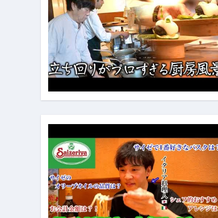
イタリア料理店【営業風景】週
笑む窓のある家 4K修復版 （ブ
ゼダー/死霊の復活祭 （ブルー
死ぬまでに行きたい！【３つ星
【Vlog：July 2025】マリナ
イタリアでの最後の仕事【帰国
Lake Como, Italy VLOG | Awesom
【Instagram Live】イタ
【賄いラーメン】人生初の二郎
【トマトパスタ】三ツ星シェフのパ
フェノミナ-4K吹替音声収録版 SPEC