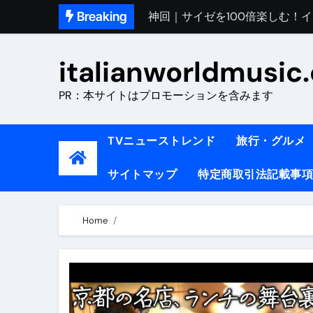
Skip
Breaking
初めてのイタリアで色気を出し
to
完全版｜100万人越え！イタリア
content
italianworldmusic
イタリア人シェフに教わった｜
PR：本サイトはプロモーションを含みます
​「イタリア旅行最高！いつか移
イタリアNo. 1肉料理【ポルケッ
TVニューストレンド
旅行・グルメ
【イタリア】グルメと絶景の子
サイトマップ
特定商取引法記載事項
ラビッド・ドッグズ （ブルーレ
【vlog】超弾丸！！！仕事終わ
Home
【カルボナーラの世界】イタリア料理
TRUE COLORS （ブルーレイデ
TRUE COLORS