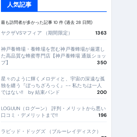
人気記事
最も訪問者が多かった記事 10 件 (過去 28 日間)
ヤクザVSマフィア （期間限定）
1363
神戸養蜂場・養蜂場を営む神戸養蜂場が厳選し
た高品質な蜂蜜専門店【神戸養蜂場 通販ショッ
プ】
350
星々のように輝くメロディと、宇宙の深遠な孤
独を纏う『ぼっちざろっく』-- 私たちは一人
ではない!! by 結束バンド
200
LOGUUN（ログーン） 評判・メリットから悪い
口コミ・デメリットまで!!
196
ラビッド・ドッグズ （ブルーレイディスク）