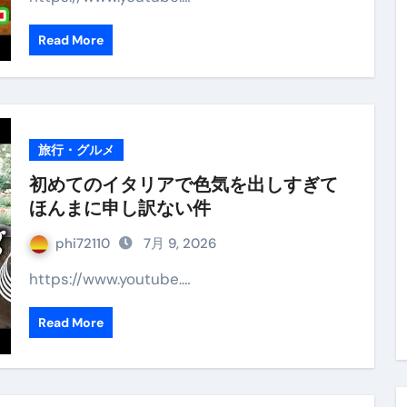
 （ブルーレイディスク）
Read More
航空券0円てマジ？&アジア飯食べ尽くし
horts
#shorts
旅行・グルメ
 domenica! – Podcast #8
初めてのイタリアで色気を出しすぎて
【ペスト・ジェノベーゼ】が衝撃のうまさ！
ほんまに申し訳ない件
タリアンの名店 イルギオットーネの厨房風景｜料理王国 | 
phi72110
7月 9, 2026
https://www.youtube.…
Read More