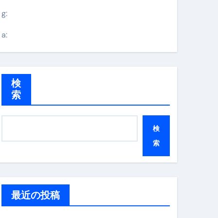
g:
a:
検
索
検
索
最近の投稿