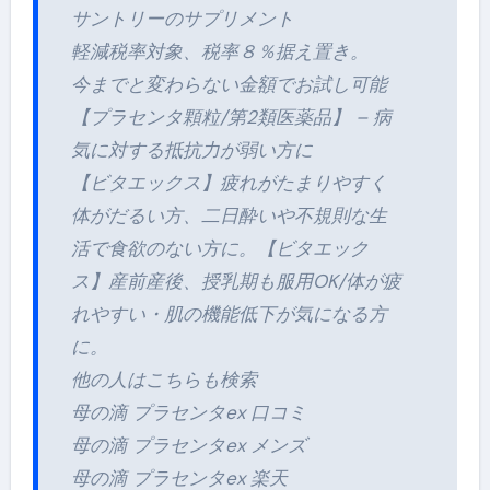
サントリーのサプリメント
軽減税率対象、税率８％据え置き。
今までと変わらない金額でお試し可能
【プラセンタ顆粒/第2類医薬品】 – 病
気に対する抵抗力が弱い方に
【ビタエックス】疲れがたまりやすく
体がだるい方、二日酔いや不規則な生
活で食欲のない方に。【ビタエック
ス】産前産後、授乳期も服用OK/体が疲
れやすい・肌の機能低下が気になる方
に。
他の人はこちらも検索
母の滴 プラセンタex 口コミ
母の滴 プラセンタex メンズ
母の滴 プラセンタex 楽天