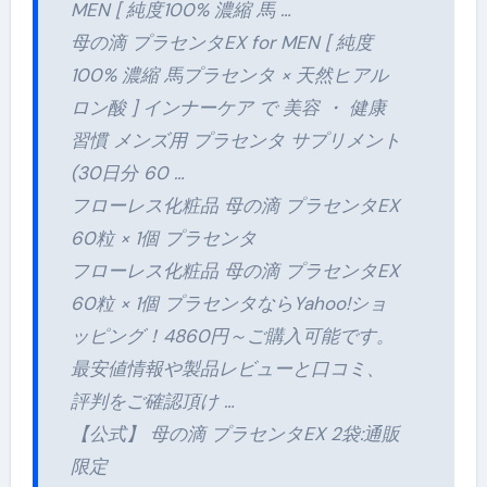
MEN [ 純度100% 濃縮 馬 …
母の滴 プラセンタEX for MEN [ 純度
100% 濃縮 馬プラセンタ × 天然ヒアル
ロン酸 ] インナーケア で 美容 ・ 健康
習慣 メンズ用 プラセンタ サプリメント
(30日分 60 …
フローレス化粧品 母の滴 プラセンタEX
60粒 × 1個 プラセンタ
フローレス化粧品 母の滴 プラセンタEX
60粒 × 1個 プラセンタならYahoo!ショ
ッピング！4860円～ご購入可能です。
最安値情報や製品レビューと口コミ、
評判をご確認頂け …
【公式】 母の滴 プラセンタEX 2袋:通販
限定