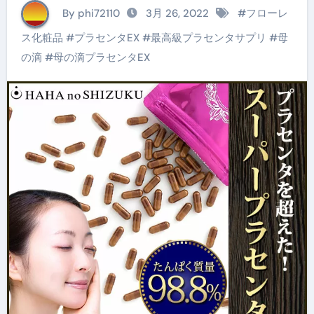
ラセンタサプリ
By phi72110
3月 26, 2022
#
フローレ
ス化粧品
#
プラセンタEX
#
最高級プラセンタサプリ
#
母
の滴
#
母の滴プラセンタEX