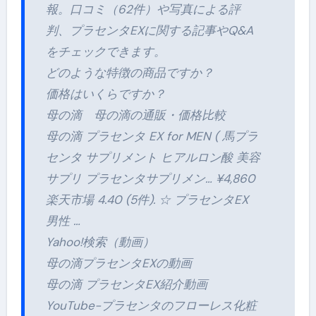
報。口コミ（62件）や写真による評
判、プラセンタEXに関する記事やQ&A
をチェックできます。
どのような特徴の商品ですか？
価格はいくらですか？
母の滴 母の滴の通販・価格比較
母の滴 プラセンタ EX for MEN ( 馬プラ
センタ サプリメント ヒアルロン酸 美容
サプリ プラセンタサプリメン… ¥4,860
楽天市場 4.40 (5件). ☆ プラセンタEX
男性 …
Yahoo!検索（動画）
母の滴プラセンタEXの動画
母の滴 プラセンタEX紹介動画
YouTube-プラセンタのフローレス化粧