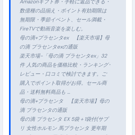
Amazonギフト券・手軽に返品できる・
数億種の品揃え・ポイント有効期限は
無期限・季節イベント、セール満載・
FireTVで動画音楽を楽しむ。
母の滴+プラセンタex 【楽天市場】母
の滴 プラセンタexの通販
楽天市場-「母の滴 プラセンタex」32
件 人気の商品を価格比較・ランキング･
レビュー・口コミで検討できます。ご
購入でポイント取得がお得。セール商
品・送料無料商品も …
母の滴+プラセンタ 【楽天市場】母の
滴 プラセンタの通販
母の滴 プラセンタ EX 5袋＋1袋付(サプ
リ 女性ホルモン 馬プラセンタ 更年期