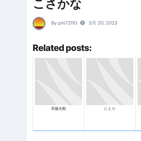
こさかな
イタリア料理店【営業風景】週
笑む窓のある家 4K修復版 （ブ
By phi72110
3月 20, 2023
ゼダー/死霊の復活祭 （ブルー
死ぬまでに行きたい！【３つ星
Related posts:
【Vlog：July 2025】マリナ
イタリアでの最後の仕事【帰国
Lake Como, Italy VLOG | Awesom
【Instagram Live】イタ
【賄いラーメン】人生初の二郎
斉藤光毅
にとり
【トマトパスタ】三ツ星シェフのパ
フェノミナ-4K吹替音声収録版 SPEC