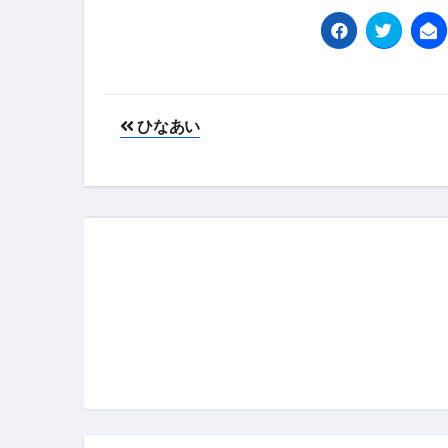
フェノミナ-4K吹替音声収録版-
2026年料理人ローマへ行く！
今年一番美味しい【卵かけご飯】#s
投
ひなあい
イタリア流
カリカリ羽つきポ
稿
イタリア旅行体験談＆オススメスポット｜a
ナ
本場イタリア観光客の来ない店
ビ
【何も言わなくても通じ合う】イ
ゲ
ー
シ
ョ
ン