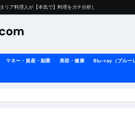
すぎてほんまに申し訳ない件
料理人の1日【号泣】２年間の想い(フィレンツェ)
.com
ズッキーニのパスタ
#shorts
住したい！」と思っている人が見たら、一瞬で現実に引き戻さ
タ】スーパーの豚肉が大変身#shorts
マネー・資産・副業
美容・健康
Blu-ray（ブル
連れイタリア旅行
南イタリアの楽園・ポジターノ
イディスク）
りに3都市巡る、４泊６日イタリア女子旅vlog
 #Shorts
ィスク）