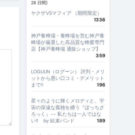
28 日間)
ヤクザVSマフィア （期間限定）
1336
神戸養蜂場・養蜂場を営む神戸養
蜂場が厳選した高品質な蜂蜜専門
店【神戸養蜂場 通販ショップ】
359
LOGUUN（ログーン） 評判・メリ
ットから悪い口コミ・デメリット
まで!!
196
星々のように輝くメロディと、宇
宙の深遠な孤独を纏う『ぼっちざ
ろっく』-- 私たちは一人ではな
い!! by 結束バンド
189