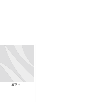
末ビリビリのランチ営業
ルーレイディスク）
レイディスク）
】ベストレストランを体験してみた結果…
と過ごしたイタリア
前最後の一週間】さよなら！イタリア！
e things to do in Lake Como!
リア行きの飛行機乗り遅れ事件について
系ラーメン！イタリア人シェフ達に作ってみた結果…
履正社
スタを完全再現 #shorts
IAL-（4K ULTRA HD）