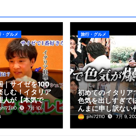
行・グルメ
旅行・グルメ
回｜サイゼを100
楽しむ！イタリア
初めてのイタリア
理人が【本気で】
色気を出しすぎて
理をガチ分析して
んまに申し訳ない
phi72110
7月 10,
た。
6
phi72110
7月 9, 20