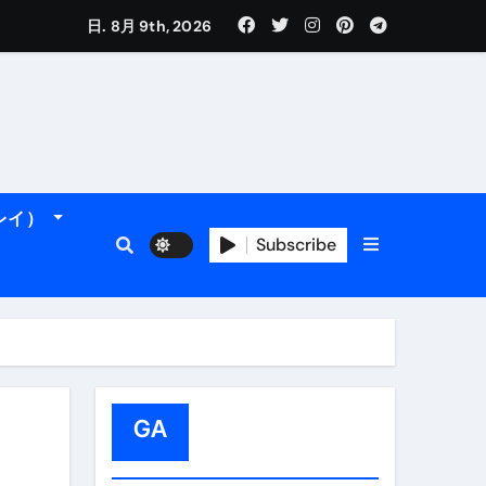
日. 8月 9th, 2026
れるデータです。
ーレイ）
Subscribe
＆アマルフィ海岸へ！
トラブル回避のリアルな裏技アド
GA