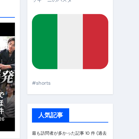
#shorts
で
ほ
件
人気記事
26
最も訪問者が多かった記事 10 件 (過去