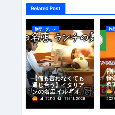
Related Post
旅行・グルメ
旅
神
倍
【何も言わなくても
料
通じ合う】イタリア
料
ンの名店 イルギオッ
み
トーネの厨房風景｜
phi72110
7月 11, 2026
202
料理王国 | 【厨房の世
界】【イタリアン】