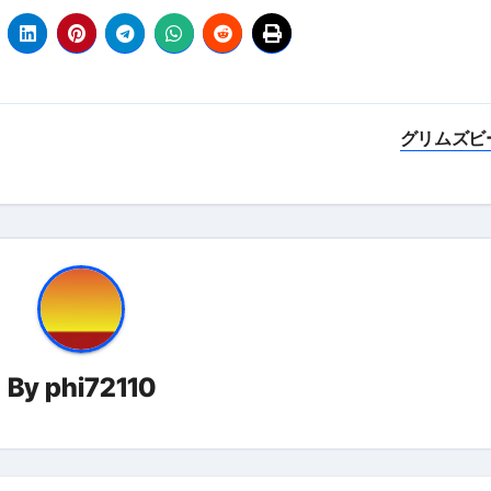
 （ブルーレイディスク）
航空券0円てマジ？&アジア飯食べ尽くし
horts
グリムズビ
テト#shorts
 domenica! – Podcast #8
【ペスト・ジェノベーゼ】が衝撃のうまさ！
タリアンの名店 イルギオットーネの厨房風景｜料理王国 | 
By
phi72110