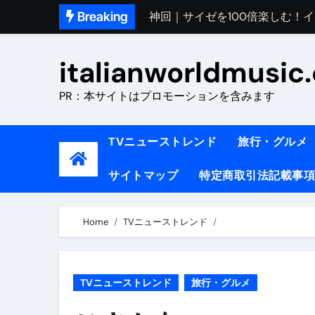
Skip
Breaking
初めてのイタリアで色気を出し
to
content
完全版｜100万人越え！イタリア
italianworldmusic
イタリア人シェフに教わった｜
PR：本サイトはプロモーションを含みます
​「イタリア旅行最高！いつか移
イタリアNo. 1肉料理【ポルケッ
TVニューストレンド
旅行・グルメ
【イタリア】グルメと絶景の子
サイトマップ
特定商取引法記載事項
ラビッド・ドッグズ （ブルーレ
【vlog】超弾丸！！！仕事終わ
Home
TVニューストレンド
【カルボナーラの世界】イタリア料理
TRUE COLORS （ブルーレイデ
TVニューストレンド
旅行・グルメ
TRUE COLORS