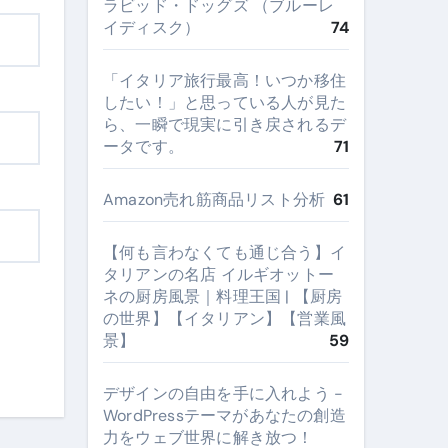
ラビッド・ドッグズ （ブルーレ
イディスク）
74
​「イタリア旅行最高！いつか移住
したい！」と思っている人が見た
ら、一瞬で現実に引き戻されるデ
ータです。
71
Amazon売れ筋商品リスト分析
61
【何も言わなくても通じ合う】イ
タリアンの名店 イルギオットー
ネの厨房風景｜料理王国 | 【厨房
の世界】【イタリアン】【営業風
景】
59
デザインの自由を手に入れよう -
WordPressテーマがあなたの創造
力をウェブ世界に解き放つ！