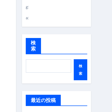
g:
a:
検
索
検
索
最近の投稿