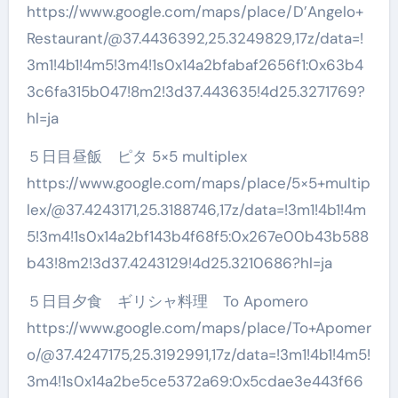
https://www.google.com/maps/place/D’Angelo+
Restaurant/@37.4436392,25.3249829,17z/data=!
3m1!4b1!4m5!3m4!1s0x14a2bfabaf2656f1:0x63b4
3c6fa315b047!8m2!3d37.443635!4d25.3271769?
hl=ja
５日目昼飯 ピタ 5×5 multiplex
https://www.google.com/maps/place/5×5+multip
lex/@37.4243171,25.3188746,17z/data=!3m1!4b1!4m
5!3m4!1s0x14a2bf143b4f68f5:0x267e00b43b588
b43!8m2!3d37.4243129!4d25.3210686?hl=ja
５日目夕食 ギリシャ料理 To Apomero
https://www.google.com/maps/place/To+Apomer
o/@37.4247175,25.3192991,17z/data=!3m1!4b1!4m5!
3m4!1s0x14a2be5ce5372a69:0x5cdae3e443f66