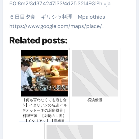
60!8m2!3d37.4247133!4d25.3214931?hl=ja
６日目夕食 ギリシャ料理 Mpalothies
https://www.google.com/maps/place/…
Related posts:
【何も言わなくても通じ合
横浜優勝
う】イタリアンの名店 イル
ギオットーネの厨房風景｜
料理王国 | 【厨房の世界】
【イタリアン】【営業風
景】