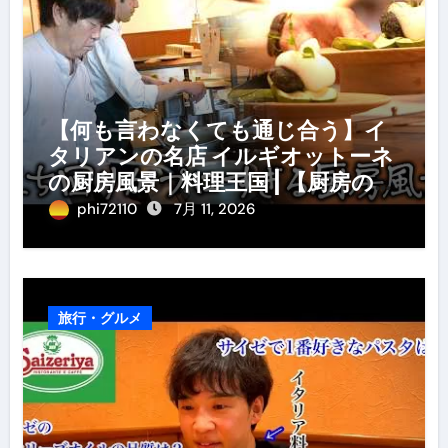
【何も言わなくても通じ合う】イ
タリアンの名店 イルギオットーネ
の厨房風景｜料理王国 | 【厨房の世
界】【イタリアン】【営業風景】
phi72110
7月 11, 2026
旅行・グルメ