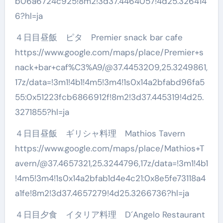
b06a6724c925!8m2!3d37.4464057!4d25.326414
6?hl=ja
４日目昼飯 ピタ Premier snack bar cafe
https://www.google.com/maps/place/Premier+s
nack+bar+caf%C3%A9/@37.4453209,25.3249861,
17z/data=!3m1!4b1!4m5!3m4!1s0x14a2bfabd96fa5
55:0x51223fcb6866912f!8m2!3d37.445319!4d25.
3271855?hl=ja
４日目昼飯 ギリシャ料理 Mathios Tavern
https://www.google.com/maps/place/Mathios+T
avern/@37.4657321,25.3244796,17z/data=!3m1!4b1
!4m5!3m4!1s0x14a2bfab1d4e4c21:0x8e5fe73118a4
a1fe!8m2!3d37.4657279!4d25.3266736?hl=ja
４日目夕食 イタリア料理 D´Angelo Restaurant