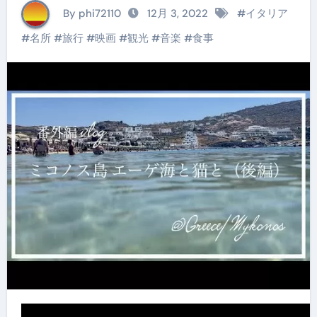
泊７日【ミコノス編】
By phi72110
12月 3, 2022
#
イタリア
（後編）
#
名所
#
旅行
#
映画
#
観光
#
音楽
#
食事