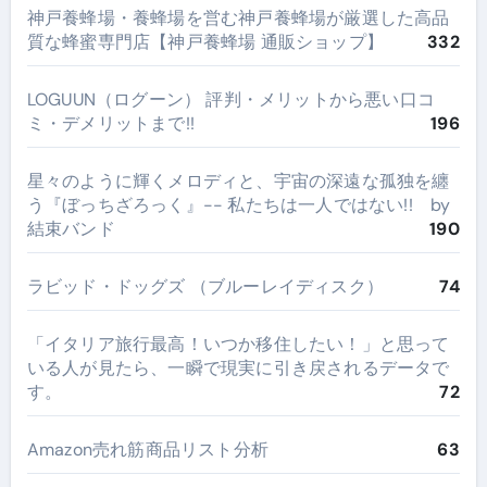
神戸養蜂場・養蜂場を営む神戸養蜂場が厳選した高品
質な蜂蜜専門店【神戸養蜂場 通販ショップ】
332
LOGUUN（ログーン） 評判・メリットから悪い口コ
ミ・デメリットまで!!
196
星々のように輝くメロディと、宇宙の深遠な孤独を纏
う『ぼっちざろっく』-- 私たちは一人ではない!! by
結束バンド
190
ラビッド・ドッグズ （ブルーレイディスク）
74
​「イタリア旅行最高！いつか移住したい！」と思って
いる人が見たら、一瞬で現実に引き戻されるデータで
す。
72
Amazon売れ筋商品リスト分析
63