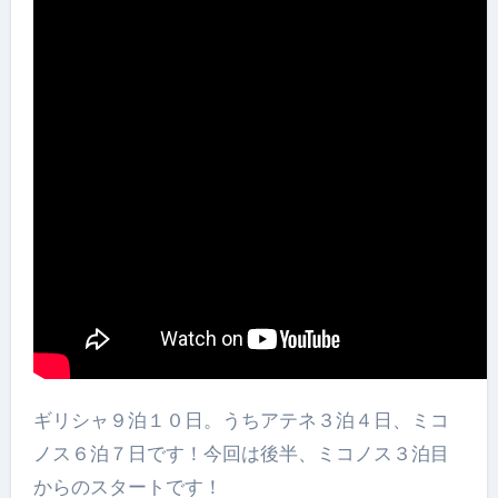
ギリシャ９泊１０日。うちアテネ３泊４日、ミコ
ノス６泊７日です！今回は後半、ミコノス３泊目
からのスタートです！