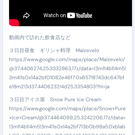
動画内で訪れた飲食店など
３日目昼食 ギリシャ料理 Maizevelo
https://www.google.com/maps/place/Maizevelo/
@37.4406274,25.3332863,17z/data=!3m1!4b1!4m5!
3m4!1s0x14a2bf01082e46f7:0x65718743dc647bf
e!8m2!3d37.4406232!4d25.3354803?hl=ja
３日目アイス屋 Snow Pure Ice Cream
https://www.google.com/maps/place/Snow+Pure
+Ice+Cream/@37.4464099,25.3242206,17z/data=
!3m1!4b1!4m5!3m4!1s0x14a2bf713b0b98a5:0xb1ab