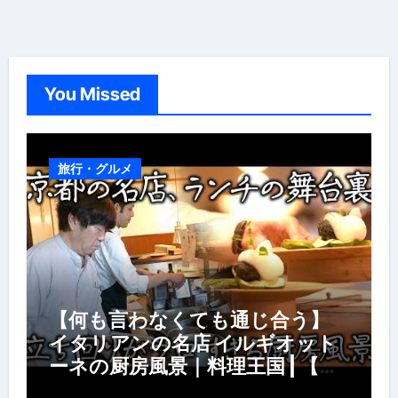
You Missed
旅行・グルメ
【何も言わなくても通じ合う】
イタリアンの名店 イルギオット
ーネの厨房風景｜料理王国 | 【厨
房の世界】【イタリアン】【営業