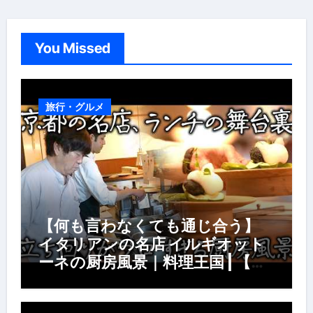
You Missed
旅行・グルメ
【何も言わなくても通じ合う】
イタリアンの名店 イルギオット
ーネの厨房風景｜料理王国 | 【厨
房の世界】【イタリアン】【営業
風景】