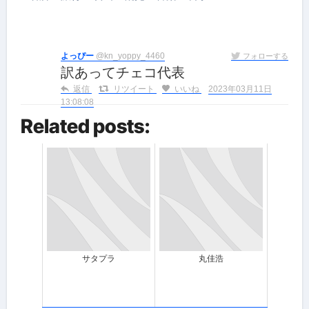
よっぴー
@kn_yoppy_4460
フォローする
訳あってチェコ代表
返信
リツイート
いいね
2023年03月11日
13:08:08
Related posts:
サタプラ
丸佳浩