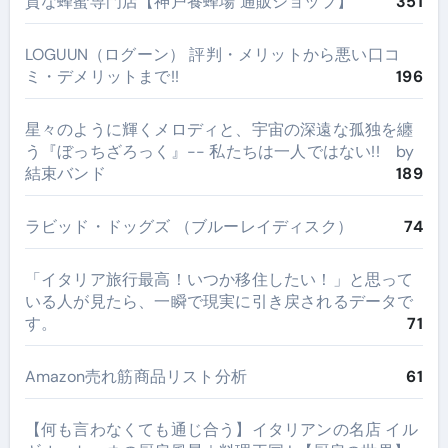
質な蜂蜜専門店【神戸養蜂場 通販ショップ】
351
LOGUUN（ログーン） 評判・メリットから悪い口コ
ミ・デメリットまで!!
196
星々のように輝くメロディと、宇宙の深遠な孤独を纏
う『ぼっちざろっく』-- 私たちは一人ではない!! by
結束バンド
189
ラビッド・ドッグズ （ブルーレイディスク）
74
​「イタリア旅行最高！いつか移住したい！」と思って
いる人が見たら、一瞬で現実に引き戻されるデータで
す。
71
Amazon売れ筋商品リスト分析
61
【何も言わなくても通じ合う】イタリアンの名店 イル