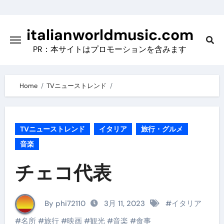
Skip
to
italianworldmusic.com
content
PR：本サイトはプロモーションを含みます
Home
TVニューストレンド
TVニューストレンド
イタリア
旅行・グルメ
音楽
チェコ代表
By phi72110
3月 11, 2023
#
イタリア
#
名所
#
旅行
#
映画
#
観光
#
音楽
#
食事