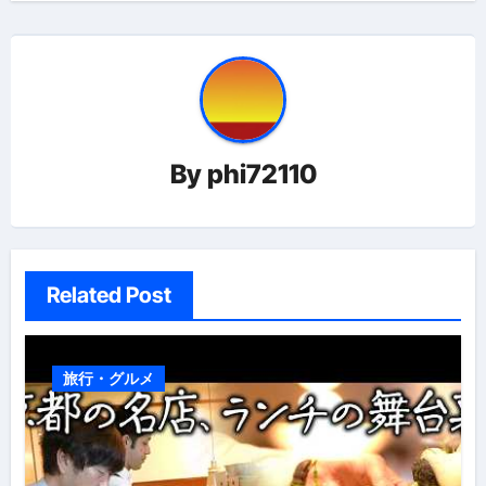
ナ
ビ
ゲ
ー
By
phi72110
シ
ョ
ン
Related Post
旅行・グルメ