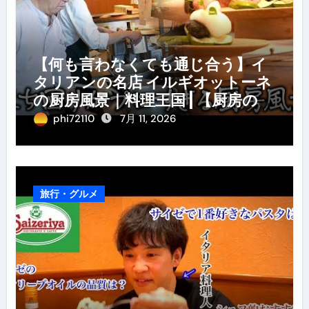
【何も言わなくても通じ合う】イ
タリアンの名店 イルギオットーネ
の厨房風景｜料理王国 | 【厨房の世
界】【イタリアン】【営業風景】
phi72110
7月 11, 2026
旅行・グルメ