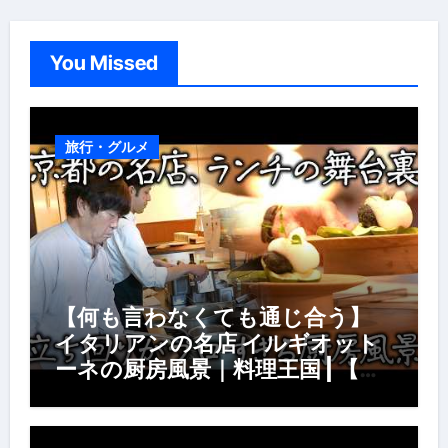
You Missed
旅行・グルメ
【何も言わなくても通じ合う】
イタリアンの名店 イルギオット
ーネの厨房風景｜料理王国 | 【厨
房の世界】【イタリアン】【営業
風景】