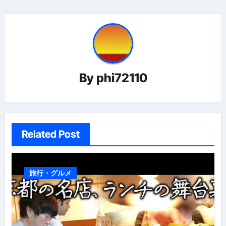
ナ
ビ
ゲ
ー
By
phi72110
シ
ョ
ン
Related Post
旅行・グルメ