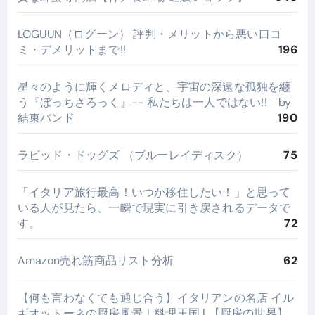
LOGUUN（ログーン） 評判・メリットから悪い口コ
ミ・デメリットまで!!
196
星々のように輝くメロディと、宇宙の深遠な孤独を纏
う『ぼっちざろっく』-- 私たちは一人ではない!! by
結束バンド
190
ラビッド・ドッグズ （ブルーレイディスク）
75
​「イタリア旅行最高！いつか移住したい！」と思って
いる人が見たら、一瞬で現実に引き戻されるデータで
す。
72
Amazon売れ筋商品リスト分析
62
【何も言わなくても通じ合う】イタリアンの名店 イル
ギオットーネの厨房風景｜料理王国 | 【厨房の世界】