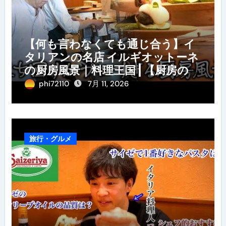
【何も言わなくても通じ合う】イ
タリアンの名店 イルギオットーネ
の厨房風景｜料理王国 | 【厨房の世
界】【イタリアン】【営業風景】
phi72110
7月 11, 2026
旅行・グルメ