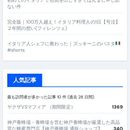
初めてのイタリアで色気を出しすぎてほんまに申し訳
ない件
完全版｜100万人越え！イタリア料理人の1日【号泣】
２年間の想い(フィレンツェ)
イタリア人シェフに教わった｜ズッキーニのパスタ
#shorts
人気記事
最も訪問者が多かった記事 10 件 (過去 28 日間)
ヤクザVSマフィア （期間限定）
1369
神戸養蜂場・養蜂場を営む神戸養蜂場が厳選した高品
質な蜂蜜専門店【神戸養蜂場 通販ショップ】
340