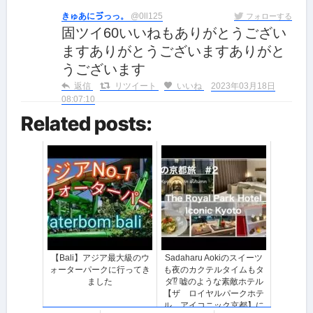
きゅあにゔっっ。
@0ll125
フォローする
固ツイ60いいねもありがとうござい
ますありがとうございますありがと
うございます
返信
リツイート
いいね
2023年03月18日
08:07:10
Related posts:
【Bali】アジア最大級のウ
Sadaharu Aokiのスイーツ
ォーターパークに行ってき
も夜のカクテルタイムもタ
ました
ダ⁉︎ 嘘のような素敵ホテル
【ザ ロイヤルパークホテ
ル アイコニック京都】に