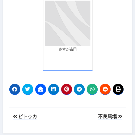
泊まってきたよ！
さすが吉田
投
ピトゥカ
不良馬場
稿