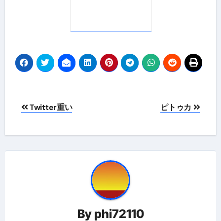
投
Twitter重い
ピトゥカ
稿
ナ
ビ
ゲ
ー
By
phi72110