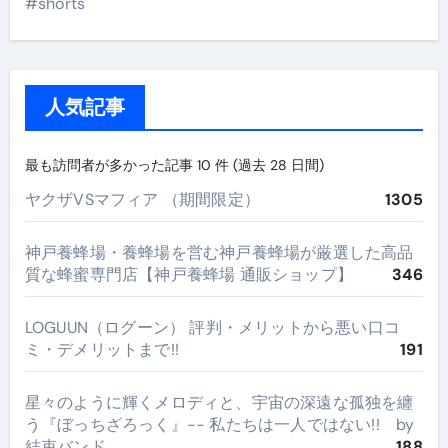
#shorts
人気記事
最も訪問者が多かった記事 10 件 (過去 28 日間)
ヤクザVSマフィア （期間限定）
1305
神戸養蜂場・養蜂場を営む神戸養蜂場が厳選した高品
質な蜂蜜専門店【神戸養蜂場 通販ショップ】
346
LOGUUN（ログーン） 評判・メリットから悪い口コ
ミ・デメリットまで!!
191
星々のように輝くメロディと、宇宙の深遠な孤独を纏
う『ぼっちざろっく』-- 私たちは一人ではない!! by
結束バンド
188