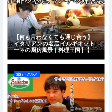
【何も言わなくても通じ合う】
イタリアンの名店 イルギオット
ーネの厨房風景｜料理王国 | 【厨
房の世界】【イタリアン】【営業
風景】
旅行・グルメ