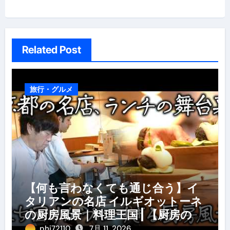
シ
ョ
ン
Related Post
旅行・グルメ
【何も言わなくても通じ合う】イ
タリアンの名店 イルギオットーネ
の厨房風景｜料理王国 | 【厨房の世
界】【イタリアン】【営業風景】
phi72110
7月 11, 2026