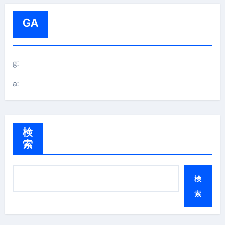
GA
g:
a:
検
索
検
索