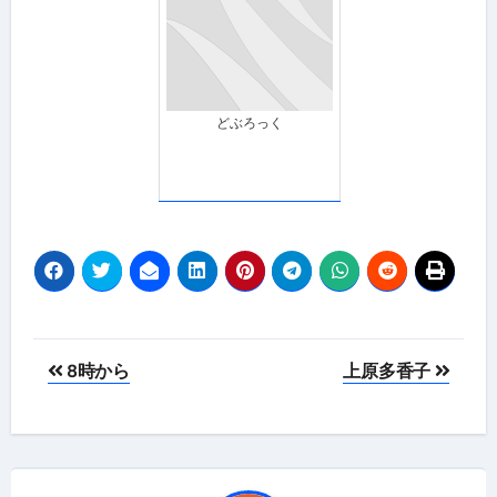
どぶろっく
投
8時から
上原多香子
稿
ナ
ビ