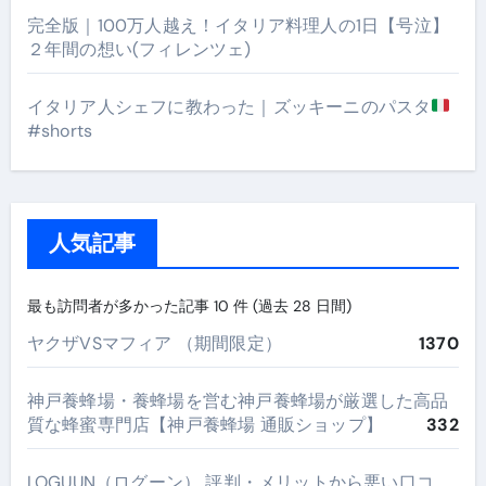
完全版｜100万人越え！イタリア料理人の1日【号泣】
２年間の想い(フィレンツェ)
イタリア人シェフに教わった｜ズッキーニのパスタ
#shorts
人気記事
最も訪問者が多かった記事 10 件 (過去 28 日間)
ヤクザVSマフィア （期間限定）
1370
神戸養蜂場・養蜂場を営む神戸養蜂場が厳選した高品
質な蜂蜜専門店【神戸養蜂場 通販ショップ】
332
LOGUUN（ログーン） 評判・メリットから悪い口コ