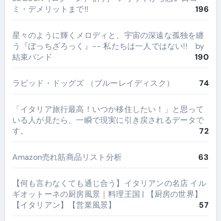
ミ・デメリットまで!!
196
星々のように輝くメロディと、宇宙の深遠な孤独を纏
う『ぼっちざろっく』-- 私たちは一人ではない!! by
結束バンド
190
ラビッド・ドッグズ （ブルーレイディスク）
74
​「イタリア旅行最高！いつか移住したい！」と思って
いる人が見たら、一瞬で現実に引き戻されるデータで
す。
72
Amazon売れ筋商品リスト分析
63
【何も言わなくても通じ合う】イタリアンの名店 イル
ギオットーネの厨房風景｜料理王国 | 【厨房の世界】
【イタリアン】【営業風景】
57