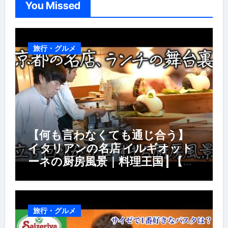
You Missed
旅行・グルメ
【何も言わなくても通じ合う】
イタリアンの名店 イルギオット
ーネの厨房風景｜料理王国 | 【厨
房の世界】【イタリアン】【営業
風景】
旅行・グルメ