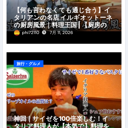
【何も言わなくても通じ合う】イ
タリアンの名店 イルギオットーネ
の厨房風景｜料理王国 | 【厨房の世
界】【イタリアン】【営業風景】
phi72110
7月 11, 2026
旅行・グルメ
神回｜サイゼを100倍楽しむ！イ
タリア料理人が【本気で】料理を