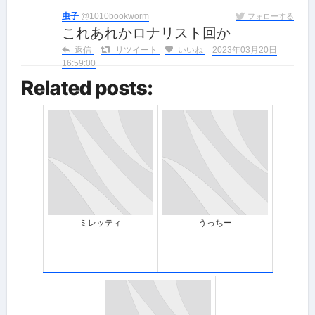
虫子
@1010bookworm
フォローする
これあれかロナリスト回か
返信
リツイート
いいね
2023年03月20日
16:59:00
Related posts:
ミレッティ
うっちー