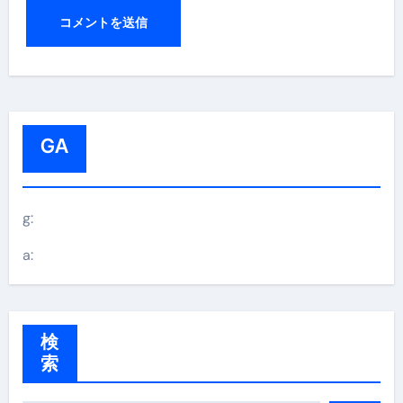
GA
g:
a:
検
索