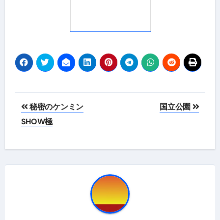
投
秘密のケンミン
国立公園
稿
SHOW極
ナ
ビ
ゲ
ー