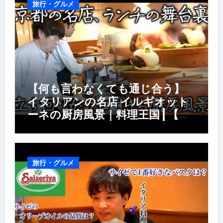
旅行・グルメ
【何も言わなくても通じ合う】
イタリアンの名店 イルギオット
ーネの厨房風景｜料理王国 | 【厨
房の世界】【イタリアン】【営業
風景】
旅行・グルメ