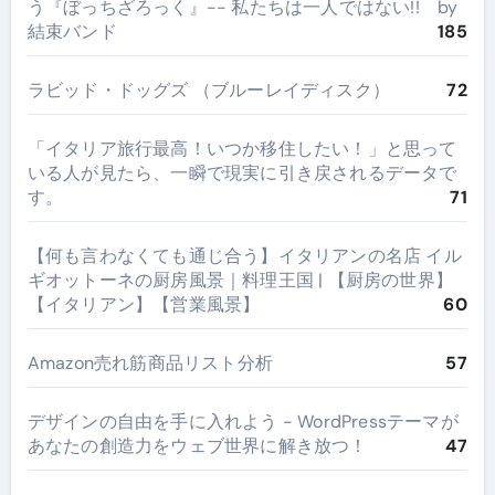
う『ぼっちざろっく』-- 私たちは一人ではない!! by
結束バンド
185
ラビッド・ドッグズ （ブルーレイディスク）
72
​「イタリア旅行最高！いつか移住したい！」と思って
いる人が見たら、一瞬で現実に引き戻されるデータで
す。
71
【何も言わなくても通じ合う】イタリアンの名店 イル
ギオットーネの厨房風景｜料理王国 | 【厨房の世界】
【イタリアン】【営業風景】
60
Amazon売れ筋商品リスト分析
57
デザインの自由を手に入れよう - WordPressテーマが
あなたの創造力をウェブ世界に解き放つ！
47