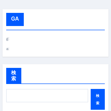
GA
g:
a:
検
索
検
索