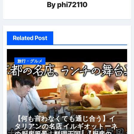
シ
By
phi72110
ョ
ン
Related Post
旅行・グルメ
【何も言わなくても通じ合う】イ
タリアンの名店 イルギオットーネ
の厨房風景｜料理王国 | 【厨房の世