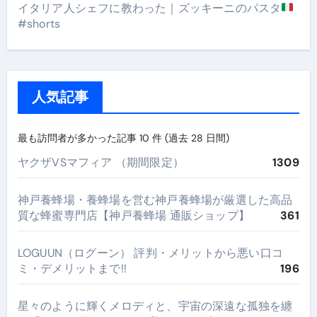
イタリア人シェフに教わった｜ズッキーニのパスタ
#shorts
人気記事
最も訪問者が多かった記事 10 件 (過去 28 日間)
ヤクザVSマフィア （期間限定）
1309
神戸養蜂場・養蜂場を営む神戸養蜂場が厳選した高品
質な蜂蜜専門店【神戸養蜂場 通販ショップ】
361
LOGUUN（ログーン） 評判・メリットから悪い口コ
ミ・デメリットまで!!
196
星々のように輝くメロディと、宇宙の深遠な孤独を纏